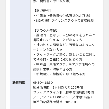
渉、契約書のやり取り等）
【歓迎要件】
・中国語（優先順位①広東語②北京語）
・MDの海外ライセンスアウトの実務経験
【求める人物像】
・論理的に思考し、自分の考えをきちんと
言語化して伝えることが出来る方
・社内外との調整など、円滑なコミュニケ
ーションが取れる方
・フットワークが軽く、新しいことに対し
て積極的・自主的に取り組める方
・中華圏、東南アジア、南アジア地域への
出張に柔軟に対応できる方
・新規開拓に積極的に取り組める方
勤務時間
09:30〜18:30
総労働時間：1ヶ月あたり156時間
フレックスタイム制（標準労働時間8時間
／コアタイム11:00～15:00／休憩1時間）
標準的な勤務時間帯9:30～18:30