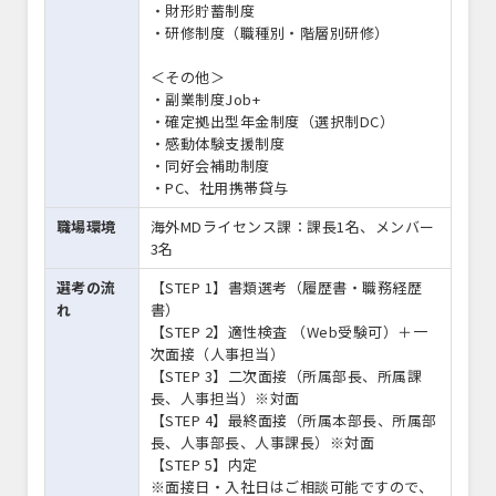
・財形貯蓄制度
・研修制度（職種別・階層別研修）
＜その他＞
・副業制度Job+
・確定拠出型年金制度（選択制DC）
・感動体験支援制度
・同好会補助制度
・PC、社用携帯貸与
職場環境
海外MDライセンス課：課長1名、メンバー
3名
選考の流
【STEP 1】書類選考（履歴書・職務経歴
れ
書）
【STEP 2】適性検査 （Web受験可）＋一
次面接（人事担当）
【STEP 3】二次面接（所属部長、所属課
長、人事担当）※対面
【STEP 4】最終面接（所属本部長、所属部
長、人事部長、人事課長）※対面
【STEP 5】内定
※面接日・入社日はご相談可能ですので、