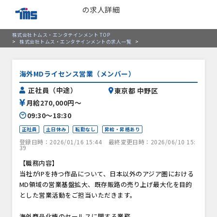
の求人詳細
株式会社トムス・エンタテインメント TOP
>
株式会社トムス・エンタテインメントの求人一覧
>
海外MDライセンス営業（メンバー）
正社員（中途）
東京都 中野区
月給270,000円〜
09:30〜18:30
正社員
土日休み
転勤なし
昇給・昇格あり
登録日時：2026/01/16 15:44
最終変更日時：2026/06/10 15:
39
【職務内容】
当社がIPを持つ作品について、日本以外のアジア圏における
MD領域の営業基盤拡大、既存販路の売り上げ最大化を目的
とした営業活動をご担当いただきます。
海外商品化権のセールスに関する業務