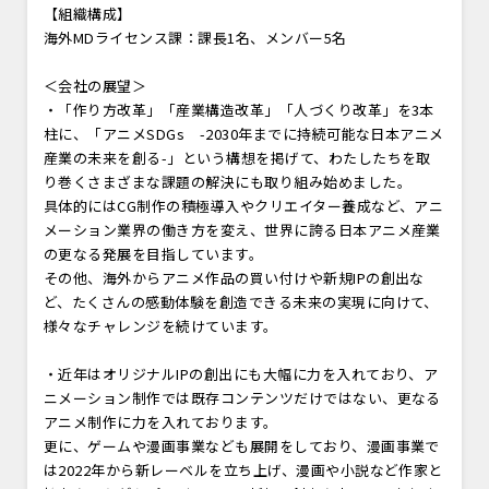
【組織構成】
海外MDライセンス課：課長1名、メンバー5名
＜会社の展望＞
・「作り方改革」「産業構造改革」「人づくり改革」を3本
柱に、「アニメSDGs -2030年までに持続可能な日本アニメ
産業の未来を創る-」という構想を掲げて、わたしたちを取
り巻くさまざまな課題の解決にも取り組み始めました。
具体的にはCG制作の積極導入やクリエイター養成など、アニ
メーション業界の働き方を変え、世界に誇る日本アニメ産業
の更なる発展を目指しています。
その他、海外からアニメ作品の買い付けや新規IPの創出な
ど、たくさんの感動体験を創造できる未来の実現に向けて、
様々なチャレンジを続けています。
・近年はオリジナルIPの創出にも大幅に力を入れており、ア
ニメーション制作では既存コンテンツだけではない、更なる
アニメ制作に力を入れております。
更に、ゲームや漫画事業なども展開をしており、漫画事業で
は2022年から新レーベルを立ち上げ、漫画や小説など作家と