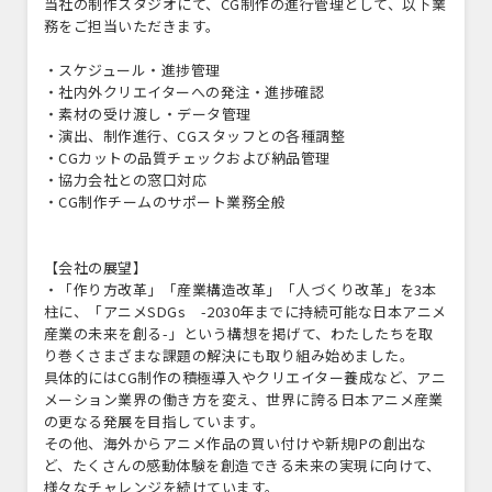
当社の制作スタジオにて、CG制作の進行管理として、以下業
務をご担当いただきます。
・スケジュール・進捗管理
・社内外クリエイターへの発注・進捗確認
・素材の受け渡し・データ管理
・演出、制作進行、CGスタッフとの各種調整
・CGカットの品質チェックおよび納品管理
・協力会社との窓口対応
・CG制作チームのサポート業務全般
【会社の展望】
・「作り方改革」「産業構造改革」「人づくり改革」を3本
柱に、「アニメSDGs -2030年までに持続可能な日本アニメ
産業の未来を創る-」という構想を掲げて、わたしたちを取
り巻くさまざまな課題の解決にも取り組み始めました。
具体的にはCG制作の積極導入やクリエイター養成など、アニ
メーション業界の働き方を変え、世界に誇る日本アニメ産業
の更なる発展を目指しています。
その他、海外からアニメ作品の買い付けや新規IPの創出な
ど、たくさんの感動体験を創造できる未来の実現に向けて、
様々なチャレンジを続けています。