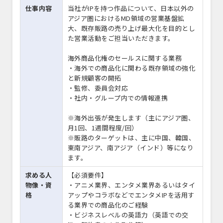
仕事内容
当社がIPを持つ作品について、日本以外の
アジア圏におけるMD領域の営業基盤拡
大、既存販路の売り上げ最大化を目的とし
た営業活動をご担当いただきます。
海外商品化権のセールスに関する業務
・海外での商品化に関わる既存領域の強化
と新規顧客の開拓
・監修、委員会対応
・社内・グループ内での情報連携
※海外出張が発生します（主にアジア圏、
月1回、1週間程度/回）
※販路のターゲットは、主に中国、韓国、
東南アジア、南アジア（インド）等になり
ます。
求める人
【必須要件】
物像・資
・アニメ業界、エンタメ業界あるいはタイ
格
アップやコラボなどでエンタメIPを活用す
る業界での商品化のご経験
・ビジネスレベルの英語力（英語での交