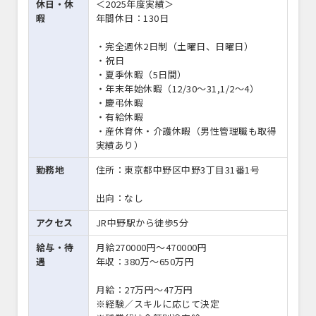
休日・休
＜2025年度実績＞
暇
年間休日：130日
・完全週休2日制（土曜日、日曜日）
・祝日
・夏季休暇（5日間）
・年末年始休暇（12/30～31,1/2～4）
・慶弔休暇
・有給休暇
・産休育休・介護休暇（男性管理職も取得
実績あり）
勤務地
住所：東京都中野区中野3丁目31番1号
出向：なし
アクセス
JR中野駅から徒歩5分
給与・待
月給270000円〜470000円
遇
年収：380万～650万円
月給：27万円～47万円
※経験／スキルに応じて決定