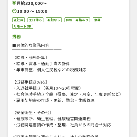
月給320,000〜
10:00 〜 19:00
正社員
土日休み
転勤なし
昇給・昇格あり
急募
リモートOK
労務
■具体的な業務内容
￣￣￣￣￣￣￣￣￣￣￣￣
【給与・税務計算】
・給与・賞与・通勤手当の計算
・年末調整、個人住民税などの税務対応
【労務手続き対応】
・入退社手続き（各月10～20名程度）
・社会保険手続き全般（得喪、算定・月変、年度更新など）
・雇用契約書の作成・更新、勤怠・休暇管理
【安全衛生・その他】
・健康診断、衛生管理、健康経営関連業務
・労務関連書類の作成・整理、社員からの問合せ対応
＜変更の範囲＞適性に応じて、社内の業務全般