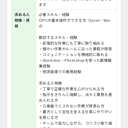
ます
求める人
必要スキル・経験
物像・資
◎PCの基本操作ができる方（Excel・Wor
格
d）
歓迎するスキル・経験
・反復的な作業にも丁寧に取り組める
・細かい作業やルールに沿った業務が得意
・コミュニケーションを積極的に取れる
・illustrator・Photoshopを使った画像編
集経験
・物流倉庫での業務経験
求める人物像
・丁寧で正確な作業を心がけられる方
・指示をきちんと理解し、淡々と業務を進
められる方
・几帳面でミスのない作業が得意な方
・裏方として会社を支える仕事にやりがい
を感じる方
・チームで協力しながら、コツコツ取り組