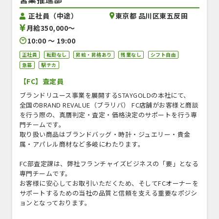
正社員（中途）
東京都 品川区東五反田
月給350,000〜
10:00 〜 19:00
正社員
転勤なし
昇給・昇格あり
残業なし
シフト自由
急募
駅チカ
【FC】査定員
ブランドリユース事業を展開するSTAYGOLDの本社にて、
全国のBRAND REVALUE（ブラリバ） FC店舗がお客様と商談
を行う際の、真贋判定・査定・価格決定のサポートを行う専
門チームです。
取り扱い商品はブランドバッグ・時計・ジュエリー・貴金
属・アパレル商材など多岐にわたります。
FC部査定課は、弊社フランチャイズビジネスの「要」となる
専門チームです。
お客様に安心してお取引いただくため、そしてFCオーナーを
サポートするための当社の品質と信頼を支える重要なポジシ
ョンとなっております。