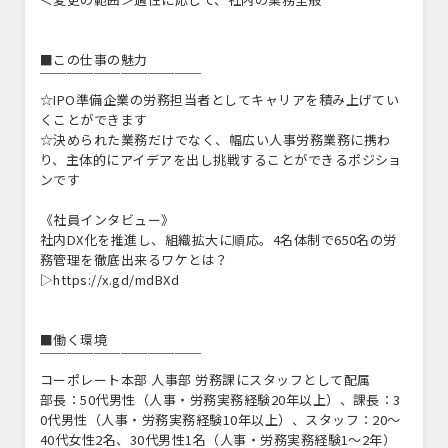
■この仕事の魅力
￣￣￣￣￣￣￣￣￣￣￣￣
☆IPO準備企業の労務担当者としてキャリアを積み上げてい
くことができます
☆決められた業務だけでなく、幅広い人事労務業務に携わ
り、主体的にアイデアを出し挑戦することができるポジショ
ンです
《社員インタビュー》
社内DX化を推進し、組織拡大に順応。4名体制で650名の労
務管理を徹底出来るワケとは？
▷https://x.gd/mdBXd
■働く環境
￣￣￣￣￣￣￣￣￣￣￣￣
コーポレート本部 人事部 労務課にスタッフとして配属
部長：50代男性（人事・労務実務経験20年以上）、課長：3
0代男性（人事・労務実務経験10年以上）、スタッフ：20～
40代女性2名、30代男性1名（人事・労務実務経験1～2年）