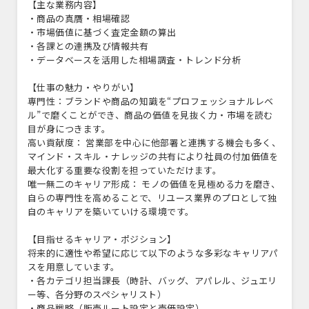
【主な業務内容】
・商品の真贋・相場確認
・市場価値に基づく査定金額の算出
・各課との連携及び情報共有
・データベースを活用した相場調査・トレンド分析
【仕事の魅力・やりがい】
専門性：ブランドや商品の知識を“プロフェッショナルレベ
ル”で磨くことができ、商品の価値を見抜く力・市場を読む
目が身につきます。
高い貢献度： 営業部を中心に他部署と連携する機会も多く、
マインド・スキル・ナレッジの共有により社員の付加価値を
最大化する重要な役割を担っていただけます。
唯一無二のキャリア形成： モノの価値を見極める力を磨き、
自らの専門性を高めることで、リユース業界のプロとして独
自のキャリアを築いていける環境です。
【目指せるキャリア・ポジション】
将来的に適性や希望に応じて以下のような多彩なキャリアパ
スを用意しています。
・各カテゴリ担当課長（時計、バッグ、アパレル、ジュエリ
ー等、各分野のスペシャリスト）
・商品戦略（販売ルート設定と売価設定）