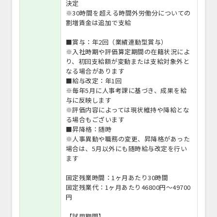
決定
※30時間を超える時間外労働分についての
割増賃金は追加で支給
■賞与：年2回（業績連動型賞与）
※入社時期や評価算定期間の在籍状況によ
り、初回支給額が変動または支給対象外と
なる場合があります
■給与改定：年1回
※毎年5月に人事考課に基づき、成果を給
与に反映します
※評価内容によっては現状維持や降給とな
る場合もございます
■昇降格：随時
※人事異動や職務の変更、昇降格があった
場合は、5月以外にも随時給与改定を行い
ます
固定残業時間：1ヶ月あたり30時間
固定残業代：1ヶ月あたり46800円〜49700
円
【試用期間】