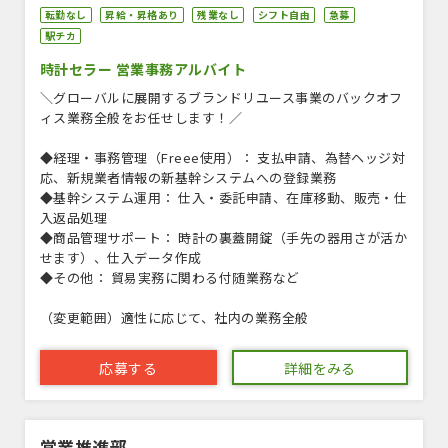
転勤なし
昇給・昇格あり
残業なし
シフト自由
急募
駅チカ
時計セラー 営業事務アルバイト
＼グローバルに展開するブランドリユース事業のバックオフ
ィス業務全般をお任せします！／
◆経理・事務管理（Freee使用）： 支払申請、為替ヘッジ対
応、新規業者情報の新基幹システムへの登録業務
◆基幹システム運用： 仕入・委託申請、在庫移動、販売・仕
入返品処理
◆商品管理サポート： 時計の裏蓋開錠（手先の器用さが活か
せます）、仕入データ作成
◆その他： 貿易実務に関わる付随業務など
（変更範囲）適性に応じて、社内の業務全般
応募する
詳細をみる
営業推進部