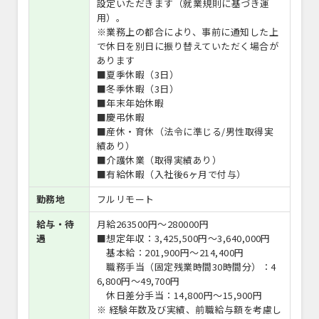
設定いただきます（就業規則に基づき運
用）。
※業務上の都合により、事前に通知した上
で休日を別日に振り替えていただく場合が
あります
■夏季休暇（3日）
■冬季休暇（3日）
■年末年始休暇
■慶弔休暇
■産休・育休（法令に準じる/男性取得実
績あり）
■介護休業（取得実績あり）
■有給休暇（入社後6ヶ月で付与）
勤務地
フルリモート
給与・待
月給263500円〜280000円
遇
■想定年収：3,425,500円～3,640,000円
基本給：201,900円～214,400円
職務手当（固定残業時間30時間分）：4
6,800円～49,700円
休日差分手当：14,800円～15,900円
※ 経験年数及び実績、前職給与額を考慮し