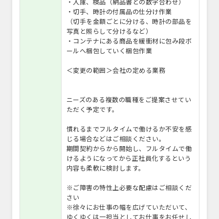
・入庫、検品（納品書との数字合わせ）
・切手、時計の付属品の仕分け作業
（切手を金額ごとに分ける、時計の部品を
写真と照らして分けるなど）
・コンテナにある商品を緩衝材に包み段ボ
ールへ梱包していく梱包作業
＜変更の範囲＞会社の定める業務
ニーズのある複数の職種をご提案させてい
ただく予定です。
慣れるまでフルタイムで働けるか不安を感
じる場合などはご相談ください。
期間契約からから開始し、フルタイムで働
けるようになってから正社員化するという
内容も柔軟に検討します。
※ご障害の特性上必要な配慮はご相談くだ
さい
※徐々にお仕事の幅を広げていただいて、
ゆくゆくは一担当としてお仕事をお任せし