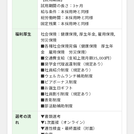
試用期間の長さ：3ヶ月
給与条件：本採用時と同様
総労働時間：本採用時と同様
固定残業：本採用時と同様
福利厚生
社会保険：健康保険, 厚生年金, 雇用保険,
労災保険
■各種社会保険完備（健康保険 厚生年
金 雇用保険 労災保険）
■交通費支給（支給上限月額35,000円）
■奨学金代理返還制度（規定あり）
■社員紹介制度（規定あり）
■ウェルカムランチ補助制度
■ピアボーナス制度
■お誕生日ギフト
■社員割引制度（規定あり）
■表彰制度
■部活動補助制度
選考の流
▼書類選考
れ
▼1次面接（オンライン）
▼適性検査・最終面接（対面）