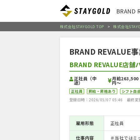
BRAND
株式会社STAYGOLD TOP
>
株式会社STAY
BRAND REVALUE
BRAND REVALUE
正社員（中
月給263,500
途）
円〜
正社員
昇給・昇格あり
シフト自
登録日時：2026/05/07 05:46
最終変更日
雇用形態
正社員
仕事内容
＃当社ではミ