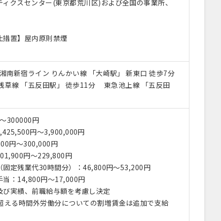
ティクスセンター(東京都荒川区)および全国の事業所、
止措置】屋内原則禁煙
 湘南新宿ライン りんかい線 「大崎駅」 新東口 徒歩7分
草線 「五反田駅」 徒歩11分 東急池上線 「五反田
〜300000円
25,500円～3,900,000円
00円～300,000円
,900円～229,800円
定残業代30時間分）：46,800円～53,200円
14,800円～17,000円
び実績、前職給与額を考慮し決定
超える時間外労働分についての割増賃金は追加で支給