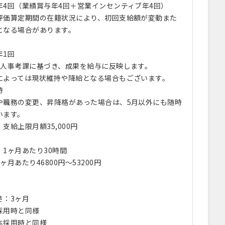
年4回（業績賞与年4回＋営業インセンティブ年4回）
評価算定期間の在籍状況により、初回支給額が変動また
となる場合があります。
年1回
人事考課に基づき、成果を給与に反映します。
よっては現状維持や降給となる場合もございます。
時
職務の変更、昇降格があった場合は、5月以外にも随時
います。
支給上限月額35,000円
1ヶ月あたり30時間
月あたり46800円〜53200円
さ：3ヶ月
採用時と同様
本採用時と同様