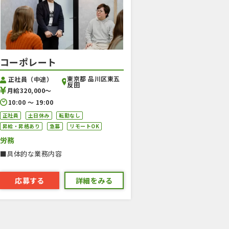
コーポレート
東京都 品川区東五
正社員（中途）
反田
月給320,000〜
10:00 〜 19:00
正社員
土日休み
転勤なし
昇給・昇格あり
急募
リモートOK
労務
■具体的な業務内容
応募する
詳細をみる