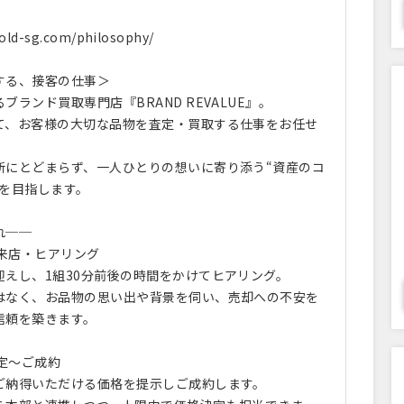
gold-sg.com/philosophy/
する、接客の仕事＞
ブランド買取専門店『BRAND REVALUE』。
て、お客様の大切な品物を査定・買取する仕事をお任せ
断にとどまらず、一人ひとりの想いに寄り添う“資産のコ
”を目指します。
れ──
ご来店・ヒアリング
迎えし、1組30分前後の時間をかけてヒアリング。
はなく、お品物の思い出や背景を伺い、売却への不安を
信頼を築きます。
査定～ご成約
ご納得いただける価格を提示しご成約します。