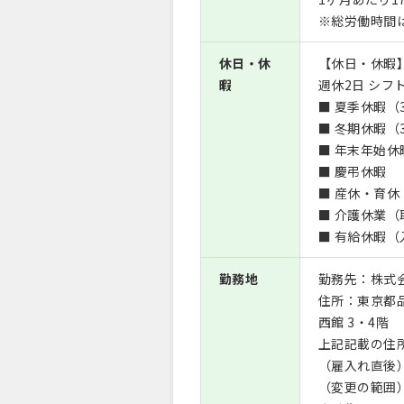
※総労働時間
休日・休
【休日・休暇
暇
週休2日 シフ
■ 夏季休暇（
■ 冬期休暇（
■ 年末年始休
■ 慶弔休暇
■ 産休・育
■ 介護休業
■ 有給休暇（
勤務地
勤務先：株式会
住所：東京都
西館 3・4階
上記記載の住
（雇入れ直後）
（変更の範囲）