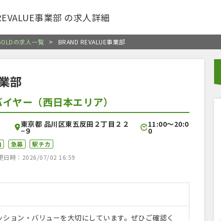
 REVALUE事業部 の求人詳細
GOLDの求人一覧
>
BRAND REVALUE事業部
事業部
店舗バイヤー（西日本エリア）
東京都 品川区東五反田２丁目２２
11:00〜20:0
−９
0
由
急募
駅チカ
時：2026/07/02 16:59
ッション・バリューを大切にしています。ぜひご確認く