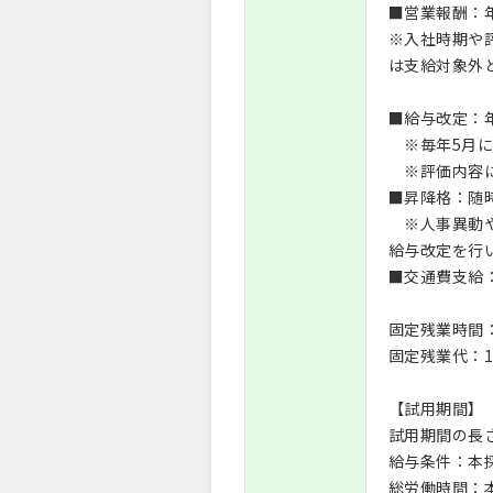
■営業報酬：
※入社時期や
は支給対象外
■給与改定：
※毎年5月に
※評価内容に
■昇降格：随
※人事異動や
給与改定を行
■交通費支給：
固定残業時間：
固定残業代：1ヶ
【試用期間】
試用期間の長
給与条件：本
総労働時間：