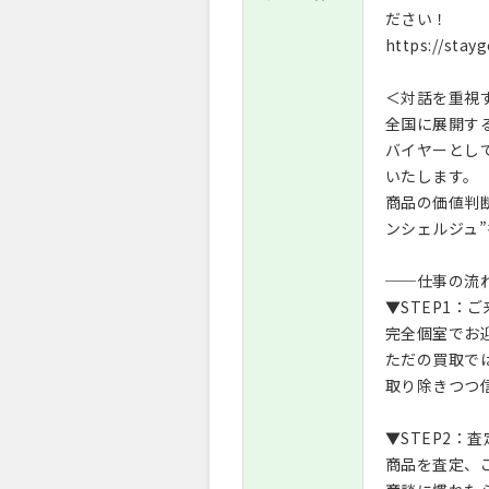
ださい！
https://stay
＜対話を重視
全国に展開する
バイヤーとし
いたします。
商品の価値判
ンシェルジュ
──仕事の流
▼STEP1：
完全個室でお
ただの買取で
取り除きつつ
▼STEP2：
商品を査定、