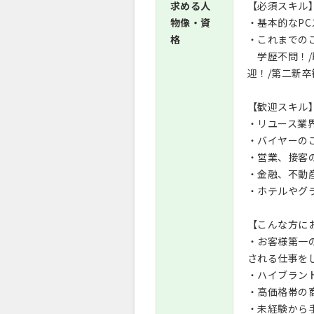
求める人
【必須スキル
物像・資
・基本的なPC
格
・これまでの
学歴不問！/
迎！/第二新
【歓迎スキル
・リユース業
・バイヤーの
・営業、接客
・金融、不動
・ホテルやグ
【こんな方に
・お客様第一
される仕事を
・ハイブラン
・高価格帯の
・未経験から