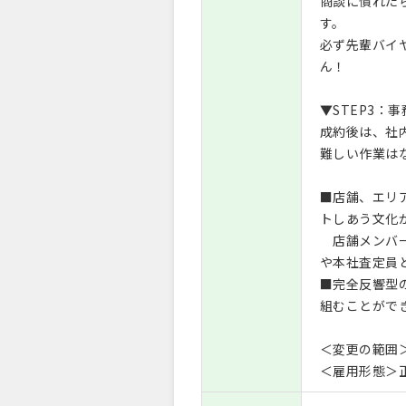
商談に慣れた
す。
必ず先輩バイ
ん！
▼STEP3：
成約後は、社
難しい作業は
■店舗、エリ
トしあう文化
店舗メンバー
や本社査定員
■完全反響型
組むことがで
＜変更の範囲
＜雇用形態＞