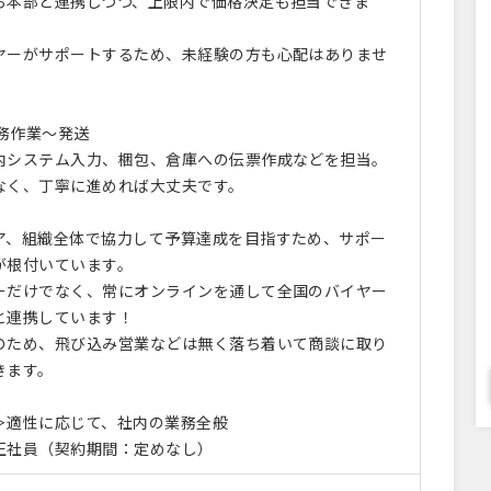
ら本部と連携しつつ、上限内で価格決定も担当できま
ヤーがサポートするため、未経験の方も心配はありませ
事務作業～発送
内システム入力、梱包、倉庫への伝票作成などを担当。
なく、丁寧に進めれば大丈夫です。
ア、組織全体で協力して予算達成を目指すため、サポー
が根付いています。
だけでなく、常にオンラインを通して全国のバイヤー
と連携しています！
のため、飛び込み営業などは無く落ち着いて商談に取り
きます。
＞適性に応じて、社内の業務全般
正社員（契約期間：定めなし）