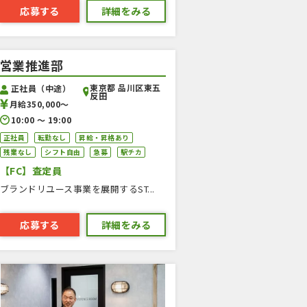
応募する
詳細をみる
営業推進部
東京都 品川区東五
正社員（中途）
反田
月給350,000〜
10:00 〜 19:00
正社員
転勤なし
昇給・昇格あり
残業なし
シフト自由
急募
駅チカ
【FC】査定員
ブランドリユース事業を展開するST...
応募する
詳細をみる