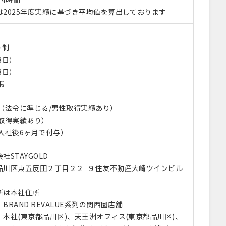
は2025年度実績に基づき平均値を算出しております
】
ト制
3日）
3日）
暇
休（法令に準じる/男性取得実績あり）
（取得実績あり）
入社後6ヶ月で付与）
社STAYGOLD
品川区東五反田２丁目２２−９住友不動産大崎ツインビル
所は本社住所
BRAND REVALUE系列の関西圏店舗
本社(東京都品川区)、天王洲オフィス(東京都品川区)、