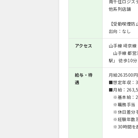
南千住ロジス
他系列店舗
【受動喫煙防
出向：なし
アクセス
山手線 埼京線
山手線 都営浅
駅」 徒歩10分
給与・待
月給263500円
遇
■想定年収：3,4
■月給：263,5
※基本給：201
※職務手当（固
※休日差分手当：
※経験年数及
※30時間を