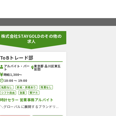
株式会社STAYGOLDのその他の
求人
ToBトレード部
アルバイト・パー
東京都 品川区東五
ト
反田
時給1,300〜
10:00 〜 19:00
転勤なし
昇給・昇格あり
残業なし
シフト自由
急募
駅チカ
時計セラー 営業事務アルバイト
＼グローバルに展開するブランドリ...