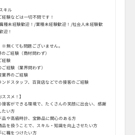
】
スキル
ご経験などは一切不問です！
職種未経験歓迎！/業種未経験歓迎！/社会人未経験歓
卒歓迎！
】※無くても問題ございません。
界のご経験（商材問わず）
ご経験
のご経験（業界問わず）
産業界のご経験
ランドスタッフ、百貨店などでの接客のご経験
おススメ！】
の接客ができる環境で、たくさんの笑顔に出会い、感謝
したい方
ド品や高級時計、宝飾品に関心のある方
商品を扱うことで、スキル・知識を向上させたい方
手に職をつけたい方