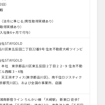
3日）
休暇
休（法令に準じる/男性取得実績あり）
（取得実績あり）
（入社後6ヶ月で付与）
社STAYGOLD
品川区東五反田二丁目22番9号 住友不動産大崎ツインビ
社STAYGOLD
）本社 東京都品川区東五反田２丁目２２−９ 住友不動
ル西館 3・4階
）天王洲オフィス(東京都品川区)、南千住ロジスティク
東京都荒川区)、および全国の事業所、店舗
 湘南新宿ライン りんかい線 「大崎駅」 新東口 徒歩7