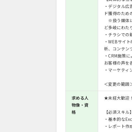
・デジタル広告
ド獲得のため
※扱う媒体はGoo
ど多岐にわた
・チラシでの
・WEBサイト
析、コンテン
・CRM施策
お客様の声を
・マーケティ
＜変更の範囲
求める人
★未経大歓迎
物像・資
格
【必須スキル
・基本的なExc
・レポート作