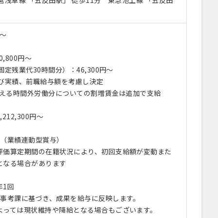
営浅草線 「五反田駅」 徒歩11分 東急池上線 「五反田
円〜
0,800円～
固定残業代30時間分）：46,300円～
及び実績、前職給与額を考慮し決定
を超える時間外労働分についての割増賃金は追加で支給
212,300円〜
回（業績連動型賞与）
評価算定期間の在籍状況により、初回支給額が変動また
となる場合があります
年1回
人事考課に基づき、成果を給与に反映します。
よっては現状維持や降給となる場合もございます。