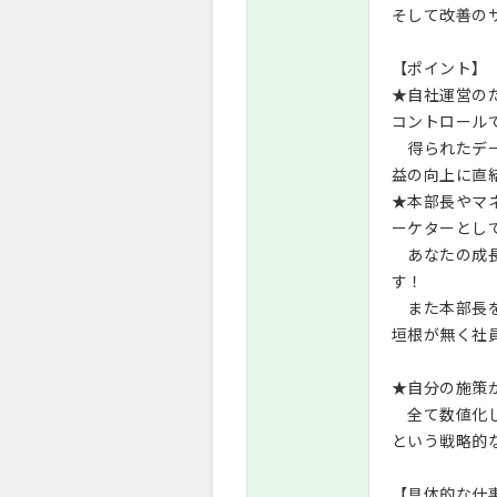
そして改善の
【ポイント】
★自社運営の
コントロール
得られたデー
益の向上に直
★本部長やマ
ーケターとし
あなたの成長
す！
また本部長を
垣根が無く社
★自分の施策
全て数値化し
という戦略的
【具体的な仕