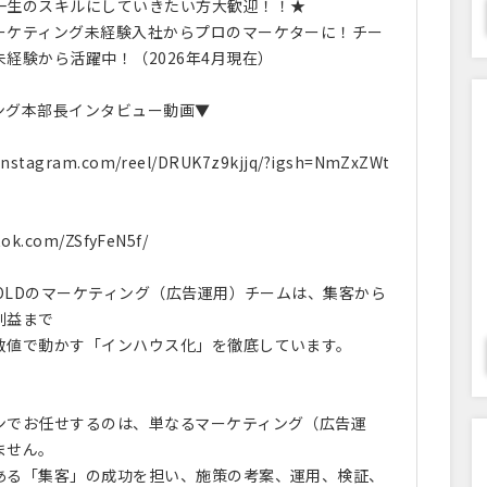
一生のスキルにしていきたい方大歓迎！！★
ーケティング未経験入社からプロのマーケターに！チー
経験から活躍中！（2026年4月現在）
ング本部長インタビュー動画▼
.instagram.com/reel/DRUK7z9kjjq/?igsh=NmZxZWt
ktok.com/ZSfyFeN5f/
GOLDのマーケティング（広告運用）チームは、集客から
利益まで
数値で動かす「インハウス化」を徹底しています。
ンでお任せするのは、単なるマーケティング（広告運
ません。
ある「集客」の成功を担い、施策の考案、運用、検証、