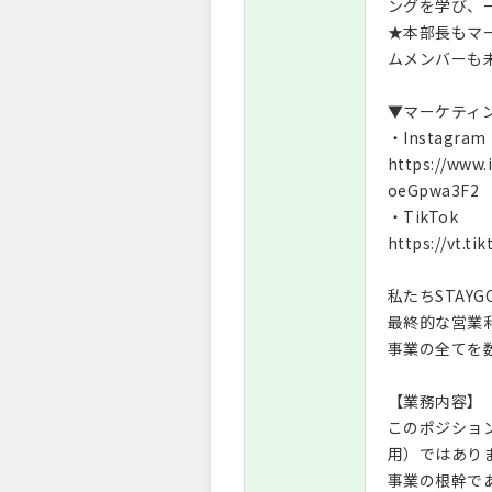
ングを学び、
★本部長もマ
ムメンバーも未
▼マーケティ
・Instagram
https://www
oeGpwa3F2
・TikTok
https://vt.ti
私たちSTAY
最終的な営業
事業の全てを
【業務内容】
このポジショ
用）ではあり
事業の根幹で