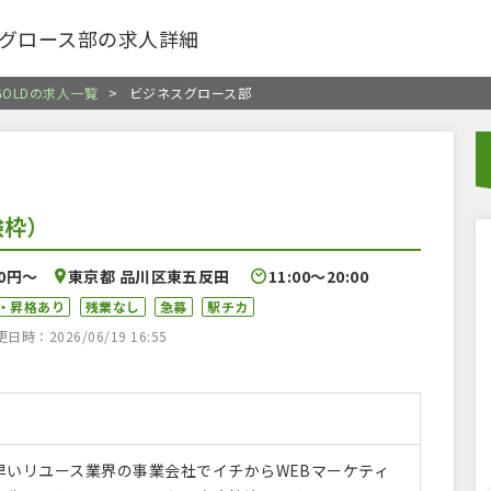
グロース部の求人詳細
GOLDの求人一覧
>
ビジネスグロース部
験枠）
00円〜
東京都 品川区東五反田
11:00〜20:00
・昇格あり
残業なし
急募
駅チカ
時：2026/06/19 16:55
早いリユース業界の事業会社でイチからWEBマーケティ