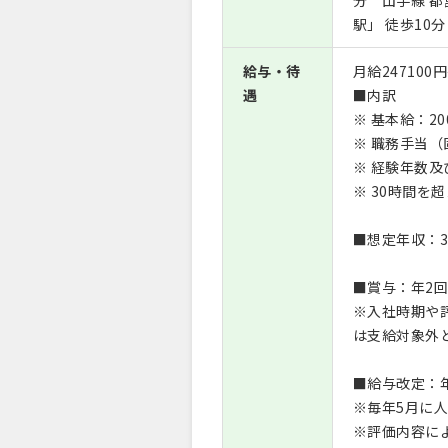
分 山手線 都
駅」 徒歩10分
給与・待
月給247100
遇
■内訳
※ 基本給：20
※ 職務手当（
※ 経験年数
※ 30時間
■想定年収：3,
■賞与：年2
※入社時期や
は支給対象外
■給与改定：
※毎年5月に
※評価内容に