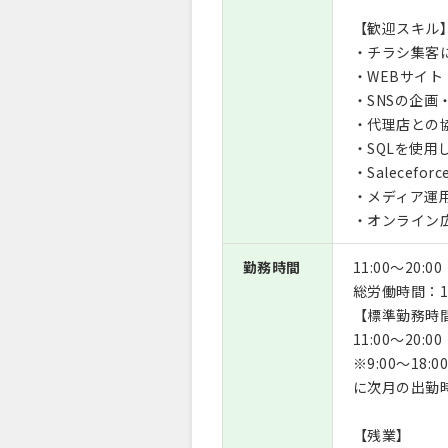
【歓迎スキル
・チラシ集客
・WEBサイ
・SNSの企画
・代理店との
・SQLを使
・Salecefo
・メディア運用
・オンライン
勤務時間
11:00〜20:00
総労働時間：1
【標準勤務時
11:00～20
※9:00～18:
に次月の出勤
【残業】