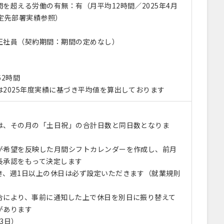
を超える労働の有無：有（月平均12時間／2025年4月
想定先部署実績参照）
正社員（契約期間：期間の定めなし）
】
62時間
は2025年度実績に基づき平均値を算出しております
は、その月の「土日祝」の合計日数と同日数となりま
が希望を反映した月間シフトカレンダーを作成し、前月
長承認をもって決定します
き、週1日以上の休日は必ず設定いただきます（就業規則
）
合により、事前に通知した上で休日を別日に振り替えて
があります
3日）