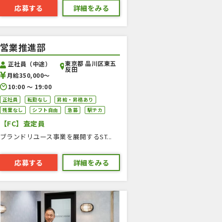
応募する
詳細をみる
営業推進部
東京都 品川区東五
正社員（中途）
反田
月給350,000〜
10:00 〜 19:00
正社員
転勤なし
昇給・昇格あり
残業なし
シフト自由
急募
駅チカ
【FC】査定員
ブランドリユース事業を展開するST...
応募する
詳細をみる