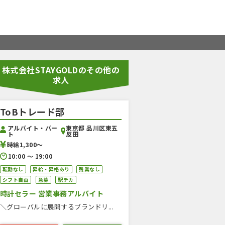
株式会社STAYGOLDのその他の
求人
ToBトレード部
アルバイト・パー
東京都 品川区東五
ト
反田
時給1,300〜
10:00 〜 19:00
転勤なし
昇給・昇格あり
残業なし
シフト自由
急募
駅チカ
時計セラー 営業事務アルバイト
＼グローバルに展開するブランドリ...