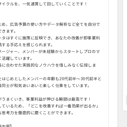
サイクルを、一気通貫して回していくことです！
ため、広告予算の使い方やデータ解析など全てを自分で
できます。
タはすぐに施策に反映でき、あなたの改善が即事業利
結する手応えを感じられます。
ネージャー、メンバーが未経験からスタートしプロのマ
て活躍しています。
に合わせた実践的なノウハウを惜しみなく伝授しま
はじめとしたメンバーの年齢も20代前半～30代前半と
員同士が和気あいあいと楽しく仕事をしています。
がうまくいき、事業利益が伸びる瞬間は最高です！
ているため、「どこを改善すれば一番効果が出るか」
な思考力を徹底的に磨くことができます。
事内容】