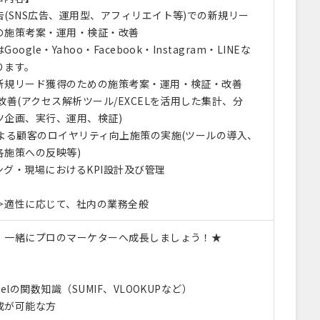
(SNS広告、運用型、アフィリエイト等)での新規リー
の施策考案・運用・検証・改善
gle・Yahoo・Facebook・Instagram・LINEな
ります。
新規リード獲得のための施策考案・運用・検証・改善
改善(アクセス解析ツール/EXCELを活用した集計、分
ツ企画、実行、運用、検証)
による顧客のロイヤリティ向上施策の実施(ツールの導入、
各施策への反映等)
ング・現場におけるKPI設計及び管理
＞適性に応じて、社内の業務全般
！一緒にプロのマーケターへ成長しましょう！★
】
elの関数知識（SUMIF、VLOOKUPなど）
成が可能な方