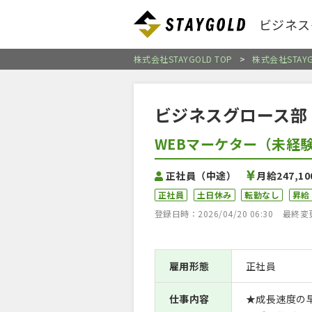
ビジネス
株式会社STAYGOLD TOP
>
株式会社STAY
ビジネスグロース部
WEBマーケター（未経
正社員（中途）
月給247,1
正社員
土日休み
転勤なし
昇給
登録日時：2026/04/20 06:30
最終変更日
雇用形態
正社員
仕事内容
★成長速度の