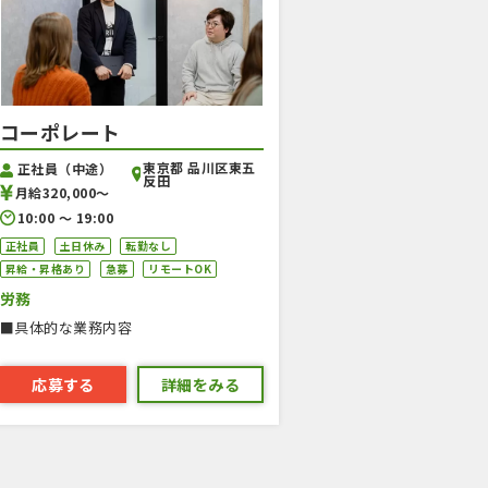
コーポレート
東京都 品川区東五
正社員（中途）
反田
月給320,000〜
10:00 〜 19:00
正社員
土日休み
転勤なし
昇給・昇格あり
急募
リモートOK
労務
■具体的な業務内容
応募する
詳細をみる