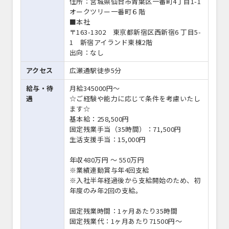
住所：宮城県仙台市青葉区一番町4丁目1-1
オークツリー一番町６階
■本社
〒163-1302 東京都新宿区西新宿6 丁目5-
1 新宿アイランド東棟2階
出向：なし
アクセス
広瀬通駅徒歩5分
給与・待
月給345000円〜
遇
☆ご経験や能力に応じて条件を考慮いたし
ます☆
基本給：258,500円
固定残業手当（35時間）：71,500円
生活支援手当：15,000円
年収480万円 〜 550万円
※業績連動賞与年4回支給
※入社半年経過後から支給開始のため、初
年度のみ年2回の支給。
固定残業時間：1ヶ月あたり35時間
固定残業代：1ヶ月あたり71500円〜