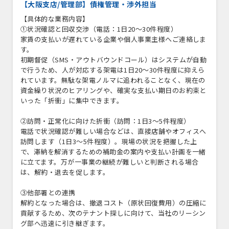
【大阪支店/管理部】債権管理・渉外担当
【具体的な業務内容】
①状況確認と回収交渉（電話：1日20～30件程度）
家賃の支払いが遅れている企業や個人事業主様へご連絡しま
す。
初期督促（SMS・アウトバウンドコール）はシステムが自動
で行うため、人が対応する架電は1日20～30件程度に抑えら
れています。無駄な架電ノルマに追われることなく、現在の
資金繰り状況のヒアリングや、確実な支払い期日のお約束と
いった「折衝」に集中できます。
②訪問・正常化に向けた折衝（訪問：1日3～5件程度）
電話で状況確認が難しい場合などは、直接店舗やオフィスへ
訪問します（1日3～5件程度）。現場の状況を把握した上
で、滞納を解消するための補助金の案内や支払い計画を一緒
に立てます。万が一事業の継続が難しいと判断される場合
は、解約・退去を促します。
③他部署との連携
解約となった場合は、撤退コスト（原状回復費用）の圧縮に
貢献するため、次のテナント探しに向けて、当社のリーシン
グ部へ迅速に引き継ぎます。