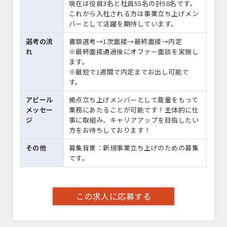
現在は役員3名と社員55名の計58名です。
これから入社される方は事業立ち上げメン
バーとして活躍を期待しています。
選考の流
書類選考→1次面接→最終面接→内定
れ
※最終面接通過後にオファー面談を実施し
ます。
※最短で1週間で内定までお出し可能で
す。
アピール
拠点立ち上げメンバーとして裁量をもって
メッセー
業務にあたることが可能です！主体的に仕
ジ
事に取組み、キャリアアップを目指したい
方をお待ちしております！
その他
募集背景：新規事業立ち上げのための募集
です。
この求人に応募する