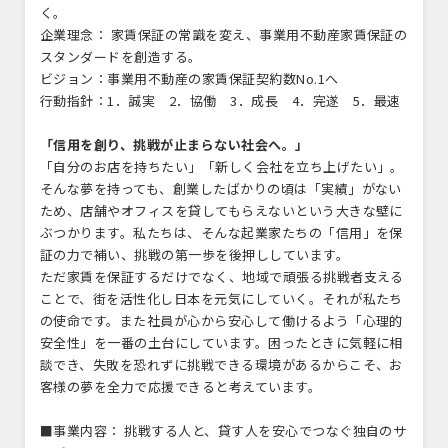
く。
企業理念： 家賃保証の常識を変え、事業用不動産家賃保証の
スタンダードを創造する。
ビジョン：事業用不動産の家賃保証契約数No.1へ
行動指針：1．誠実 2．協働 3．成長 4．完遂 5．最速
「信用を創り、挑戦が止まらない社会へ。」
「自分のお店を持ちたい」「新しく会社を立ち上げたい」。
そんな夢を持っても、創業したばかりの頃は「実績」がない
ため、店舗やオフィスを貸してもらえないという大きな壁に
ぶつかります。私たちは、そんな起業家たちの「信用」を保
証の力で補い、挑戦の第一歩を後押ししています。
ただ家賃を保証するだけでなく、地域で頑張る挑戦者支える
ことで、街を活性化し日本を元気にしていく。それが私たち
の使命です。また社員が心から安心して働けるよう「心理的
安全性」を一番の土台にしています。困ったときに気軽に相
談でき、失敗を恐れずに挑戦できる環境があるからこそ、お
客様の夢を全力で応援できると考えています。
■事業内容： 挑戦する人と、貸す人を安心でつなぐ独自のサ