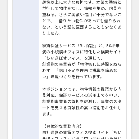
想像以上に大きな負担です。本業の準備と
並行して物件を探し、情報を集め、内見を
重ねる。さらに実績や信用が十分でないこ
とで、「借りたい物件があっても借りられ
ない」という壁に直面することも少なくあ
りません。
家賃保証サービス「Biz保証」と、50坪未
満の小規模オフィスに特化した検索サイト
「ちいきぼオフィス」を通じて、
創業期の事業者が「物件探しに時間を取ら
れず」「信用不足を理由に挑戦を諦めな
い」環境づくりを行っています。
本ポジションでは、物件情報の提案から内
見対応、保証サービスの活用までを担い、
創業期事業者の負担を軽減し、事業のスタ
ートを支える貢献性の高い役割をお任せし
ます。
【具体的な業務内容】
自社運営の賃貸オフィス検索サイト「ちい
きぼオフィス」からお問い合わせいただい