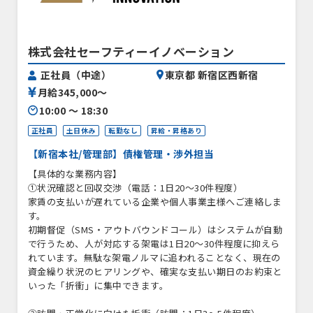
株式会社セーフティーイノベーション
正社員（中途）
東京都 新宿区西新宿
月給345,000〜
10:00 〜 18:30
正社員
土日休み
転勤なし
昇給・昇格あり
【新宿本社/管理部】債権管理・渉外担当
【具体的な業務内容】
①状況確認と回収交渉（電話：1日20～30件程度）
家賃の支払いが遅れている企業や個人事業主様へご連絡しま
す。
初期督促（SMS・アウトバウンドコール）はシステムが自動
で行うため、人が対応する架電は1日20～30件程度に抑えら
れています。無駄な架電ノルマに追われることなく、現在の
資金繰り状況のヒアリングや、確実な支払い期日のお約束と
いった「折衝」に集中できます。