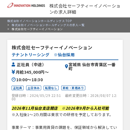
株式会社セーフティーイノベーショ
ンの求人詳細
株式会社イノベーションホールディングス TOP
>
株式会社イノベーションホールディングスの求人一覧
>
株式会社セーフティーイノベーション
株式会社セーフティーイノベーション
テナントリーシング ※仙台採用
宮城県 仙台市青葉区一番
正社員（中途）
町
月給345,000円〜
10:00〜18:30
正社員
土日休み
転勤なし
昇給・昇格あり
登録日時：2026/05/29 22:51
最終変更日時：2026/08/07 12:
00
2026年11月仙台支店開店 ※2026年9月から入社可能
※入社後1～2カ月間は東京での研修を予定しております。
事業テーマ：事業用賃貸の課題を、保証領域から解決してい