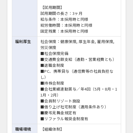
【試用期間】
試用期間の長さ：3ヶ月
給与条件：本採用時と同様
総労働時間：本採用時と同様
固定残業：本採用時と同様
福利厚生
社会保険：健康保険, 厚生年金, 雇用保険,
労災保険
■社会保険完備
■交通費全額支給（通勤・営業経費とも）
■退職金制度
■PC、携帯貸与（通信費等の社員負担な
し）
■持株会制度
■会社業績連動賞与／年4回（5月・8月・1
1月・2月）
■会員制リゾート施設
■借り上げ社宅制度（適用条件あり）
■慶弔見舞金規定有
■リファラル報奨金制度有
職場環境
【組織体制】