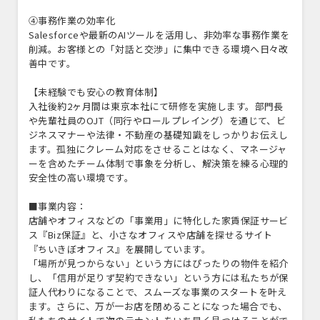
④事務作業の効率化
Salesforceや最新のAIツールを活用し、非効率な事務作業を
削減。お客様との「対話と交渉」に集中できる環境へ日々改
善中です。
【未経験でも安心の教育体制】
入社後約2ヶ月間は東京本社にて研修を実施します。部門長
や先輩社員のOJT（同行やロールプレイング）を通じて、ビ
ジネスマナーや法律・不動産の基礎知識をしっかりお伝えし
ます。孤独にクレーム対応をさせることはなく、マネージャ
ーを含めたチーム体制で事象を分析し、解決策を練る心理的
安全性の高い環境です。
■事業内容：
店舗やオフィスなどの「事業用」に特化した家賃保証サービ
ス『Biz保証』と、小さなオフィスや店舗を探せるサイト
『ちいきぼオフィス』を展開しています。
「場所が見つからない」という方にはぴったりの物件を紹介
し、「信用が足りず契約できない」という方には私たちが保
証人代わりになることで、スムーズな事業のスタートを叶え
ます。さらに、万が一お店を閉めることになった場合でも、