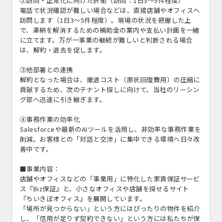
②訪問・正常化に向けた折衝（訪問：1日3～5件程度）
電話で状況確認が難しい場合などは、直接店舗やオフィスへ
訪問します（1日3～5件程度）。現場の状況を把握した上
で、滞納を解消するための補助金の案内や支払い計画を一緒
に立てます。万が一事業の継続が難しいと判断される場合
は、解約・退去を促します。
③他部署との連携
解約となった場合は、撤退コスト（原状回復費用）の圧縮に
貢献するため、次のテナント探しに向けて、当社のリーシン
グ部へ迅速に引き継ぎます。
④事務作業の効率化
Salesforceや最新のAIツールを活用し、非効率な事務作業を
削減。お客様との「対話と交渉」に集中できる環境へ日々改
善中です。
■事業内容：
店舗やオフィスなどの「事業用」に特化した家賃保証サービ
ス『Biz保証』と、小さなオフィスや店舗を探せるサイト
『ちいきぼオフィス』を展開しています。
「場所が見つからない」という方にはぴったりの物件を紹介
し、「信用が足りず契約できない」という方には私たちが保