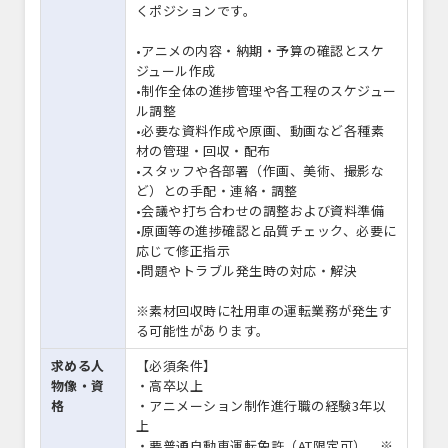
くポジションです。
•アニメの内容・納期・予算の確認とスケ
ジュール作成
•制作全体の進捗管理や各工程のスケジュー
ル調整
•必要な資料作成や原画、動画など各種素
材の管理・回収・配布
•スタッフや各部署（作画、美術、撮影な
ど）との手配・連絡・調整
•会議や打ち合わせの調整および資料準備
•原画等の進捗確認と品質チェック、必要に
応じて修正指示
•問題やトラブル発生時の対応・解決
※素材回収時に社用車の運転業務が発生す
る可能性があります。
求める人
【必須条件】
物像・資
・⾼卒以上
格
・アニメーション制作進⾏職の経験3年以
上
・要普通⾃動⾞運転免許（AT限定可） ※