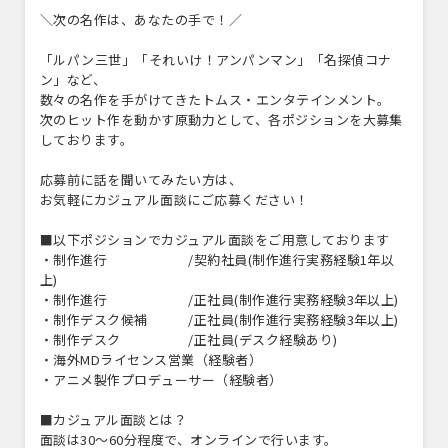
＼次の名作は、あなたの手で！／
「ルパン三世」「それいけ！アンパンマン」「名探偵コナ
ン」など、
数々の名作を手がけてきたトムス・エンタテインメント。
次のヒット作を動かす原動力として、各ポジションを大募集
しております。
応募前に話を聞いてみたい方は、
お気軽にカジュアル面談にご応募ください！
■以下ポジションでカジュアル面談をご用意しております
・制作進行 /契約社員(制作進行実務経験1年以
上)
・制作進行 /正社員(制作進行実務経験3年以上)
・制作デスク候補 /正社員(制作進行実務経験3年以上)
・制作デスク /正社員(デスク経験あり)
・海外MDライセンス営業（経験者）
・アニメ製作プロデューサー（経験者）
■カジュアル面談とは？
面談は30〜60分程度で、オンラインで行います。