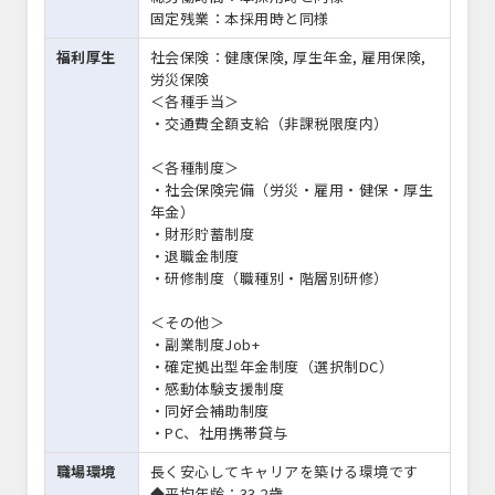
固定残業：本採用時と同様
福利厚生
社会保険：健康保険, 厚生年金, 雇用保険,
労災保険
＜各種手当＞
・交通費全額支給（非課税限度内）
＜各種制度＞
・社会保険完備（労災・雇用・健保・厚生
年金）
・財形貯蓄制度
・退職金制度
・研修制度（職種別・階層別研修）
＜その他＞
・副業制度Job+
・確定拠出型年金制度（選択制DC）
・感動体験支援制度
・同好会補助制度
・PC、社用携帯貸与
職場環境
長く安心してキャリアを築ける環境です
◆平均年齢：33.2歳