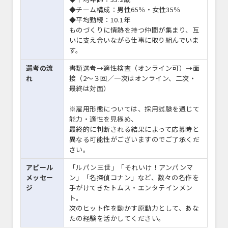
◆チーム構成：男性65％・女性35％
◆平均勤続：10.1年
ものづくりに情熱を持つ仲間が集まり、互
いに支え合いながら仕事に取り組んでいま
す。
選考の流
書類選考→適性検査（オンライン可）→面
れ
接（2～３回／一次はオンライン、二次・
最終は対面）
※雇用形態については、採用試験を通じて
能力・適性を見極め、
最終的に判断される結果によって応募時と
異なる可能性がございますのでご了承くだ
さい。
アピール
「ルパン三世」「それいけ！アンパンマ
メッセー
ン」「名探偵コナン」など、数々の名作を
ジ
手がけてきたトムス・エンタテインメン
ト。
次のヒット作を動かす原動力として、あな
たの経験を活かしてください。