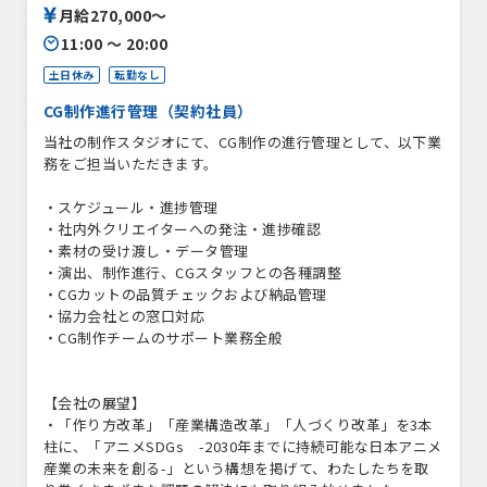
月給270,000〜
11:00 〜 20:00
土日休み
転勤なし
CG制作進行管理（契約社員）
当社の制作スタジオにて、CG制作の進行管理として、以下業
務をご担当いただきます。
・スケジュール・進捗管理
・社内外クリエイターへの発注・進捗確認
・素材の受け渡し・データ管理
・演出、制作進行、CGスタッフとの各種調整
・CGカットの品質チェックおよび納品管理
・協力会社との窓口対応
・CG制作チームのサポート業務全般
【会社の展望】
・「作り方改革」「産業構造改革」「人づくり改革」を3本
柱に、「アニメSDGs -2030年までに持続可能な日本アニメ
産業の未来を創る-」という構想を掲げて、わたしたちを取