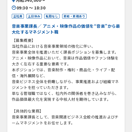
09:30 〜 18:30
正社員
土日休み
転勤なし
昇給・昇格あり
音楽事業課長／ アニメ・映像作品の価値を“音楽”から最
大化するマネジメント職
【募集概要】
当社作品における音楽事業領域の強化に伴い、
音楽事業全体を推進いただく課長ポジションを募集します。
アニメ・映像作品において、音楽は作品価値やファン体験を
大きく左右する重要な要素です。
本ポジションでは、音楽制作・権利・商品化・ライブ・配
信・海外展開など、
音楽ビジネス全体を俯瞰しながら、事業推進および組織マネ
ジメントを担っていただきます。
単なる管理職ではなく、社内外の関係者を巻き込みながら、
作品価値最大化を実現する中核人材を期待しています。
【具体的な業務】
音楽事業課長として、音楽関連ビジネス全般の推進およびチ
ームマネジメントをお任せします。