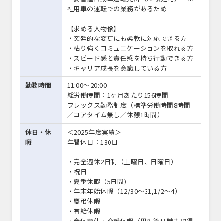
社用車の運転での業務があるため
【求める人物像】
・突発的な変更にも柔軟に対応できる方
・粘り強くコミュニケーションを取れる方
・スピード感と責任感を持ち行動できる方
・キャリア成長を意識している方
勤務時間
11:00〜20:00
総労働時間：1ヶ月あたり156時間
フレックス勤務制度（標準労働時間8時間
／コアタイム無し／休憩1時間）
休日・休
＜2025年度実績＞
暇
年間休日：130日
・完全週休2日制（土曜日、日曜日）
・祝日
・夏季休暇（5日間）
・年末年始休暇（12/30～31,1/2～4）
・慶弔休暇
・有給休暇
・産休育休・介護休暇（男性管理職も取得