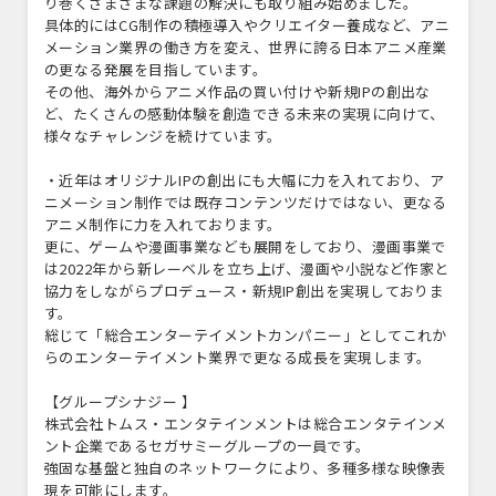
り巻くさまざまな課題の解決にも取り組み始めました。
具体的にはCG制作の積極導入やクリエイター養成など、アニ
メーション業界の働き方を変え、世界に誇る日本アニメ産業
の更なる発展を目指しています。
その他、海外からアニメ作品の買い付けや新規IPの創出な
ど、たくさんの感動体験を創造できる未来の実現に向けて、
様々なチャレンジを続けています。
・近年はオリジナルIPの創出にも大幅に力を入れており、ア
ニメーション制作では既存コンテンツだけではない、更なる
アニメ制作に力を入れております。
更に、ゲームや漫画事業なども展開をしており、漫画事業で
は2022年から新レーベルを立ち上げ、漫画や小説など作家と
協力をしながらプロデュース・新規IP創出を実現しておりま
す。
総じて「総合エンターテイメントカンパニー」としてこれか
らのエンターテイメント業界で更なる成長を実現します。
【グループシナジー 】
株式会社トムス・エンタテインメントは総合エンタテインメ
ント企業であるセガサミーグループの一員です。
強固な基盤と独自のネットワークにより、多種多様な映像表
現を可能にします。