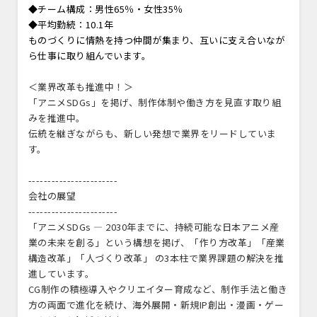
◆チーム構成：男性65％・女性35％
◆平均勤続：10.1年
ものづくりに情熱を持つ仲間が集まり、互いに支え合いなが
ら仕事に取り組んでいます。
＜業界改革も推進中！＞
「アニメSDGs」を掲げ、制作体制や働き方を見直す取り組
みを推進中。
伝統を継ぎながらも、新しい発想で業界をリードしていま
す。
-----------------------
会社の展望
-----------------------
「アニメSDGs ― 2030年までに、持続可能な日本アニメ産
業の未来を創る」という構想を掲げ、「作り方改革」「産業
構造改革」「人づくり改革」 の3本柱で業界課題の解決を推
進しています。
CG制作の積極導入やクリエイター育成など、制作手法と働き
方の両面で進化を続け、海外展開・新規IP創出・漫画・ゲー