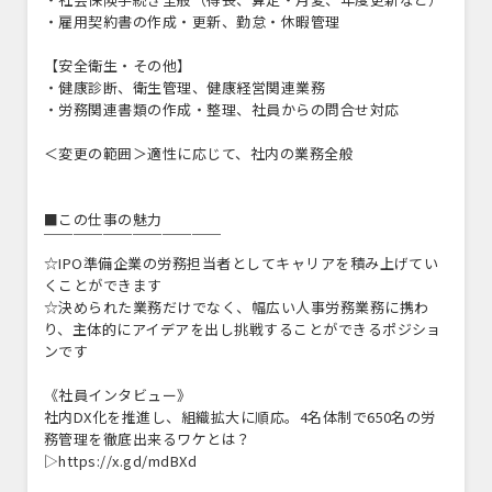
・雇用契約書の作成・更新、勤怠・休暇管理
【安全衛生・その他】
・健康診断、衛生管理、健康経営関連業務
・労務関連書類の作成・整理、社員からの問合せ対応
＜変更の範囲＞適性に応じて、社内の業務全般
■この仕事の魅力
￣￣￣￣￣￣￣￣￣￣￣￣
☆IPO準備企業の労務担当者としてキャリアを積み上げてい
くことができます
☆決められた業務だけでなく、幅広い人事労務業務に携わ
り、主体的にアイデアを出し挑戦することができるポジショ
ンです
《社員インタビュー》
社内DX化を推進し、組織拡大に順応。4名体制で650名の労
務管理を徹底出来るワケとは？
▷https://x.gd/mdBXd