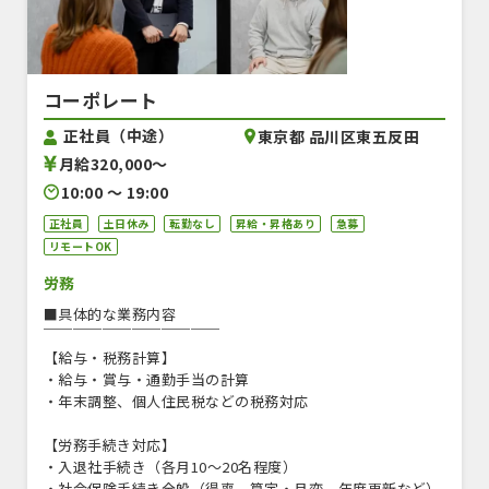
コーポレート
正社員（中途）
東京都 品川区東五反田
月給320,000〜
10:00 〜 19:00
正社員
土日休み
転勤なし
昇給・昇格あり
急募
リモートOK
労務
■具体的な業務内容
￣￣￣￣￣￣￣￣￣￣￣￣
【給与・税務計算】
・給与・賞与・通勤手当の計算
・年末調整、個人住民税などの税務対応
【労務手続き対応】
・入退社手続き（各月10～20名程度）
・社会保険手続き全般（得喪、算定・月変、年度更新など）