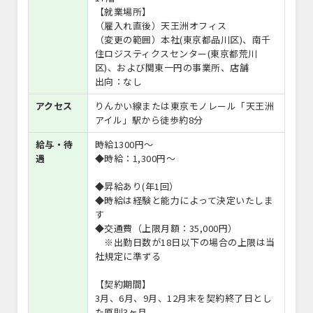
【就業場所】
（雇入れ直後）天王洲オフィス
（変更の範囲）本社(東京都品川区)、南千
住ロジスティクスセンター(東京都荒川
区)、および関東一円の事業所、店舗
出向：なし
アクセス
りんかい線または東京モノレール「天王洲
アイル」駅から徒歩約8分
給与・待
時給1300円〜
遇
◆時給：1,300円〜
◆昇給あり(年1回）
◆時給は経験と能力によって決定いたしま
す
◆交通費（上限月額：35,000円）
※出勤日数が18日以下の場合の上限は当
社規定に準ずる
【契約期間】
3月、6月、9月、12月末を契約終了日とし
た原則3ヶ月。