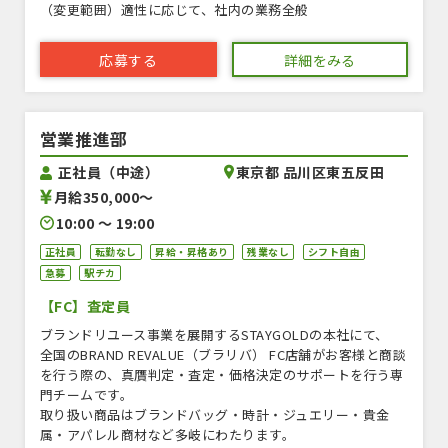
（変更範囲）適性に応じて、社内の業務全般
応募する
詳細をみる
営業推進部
正社員（中途）
東京都 品川区東五反田
月給350,000〜
10:00 〜 19:00
正社員
転勤なし
昇給・昇格あり
残業なし
シフト自由
急募
駅チカ
【FC】査定員
ブランドリユース事業を展開するSTAYGOLDの本社にて、
全国のBRAND REVALUE（ブラリバ） FC店舗がお客様と商談
を行う際の、真贋判定・査定・価格決定のサポートを行う専
門チームです。
取り扱い商品はブランドバッグ・時計・ジュエリー・貴金
属・アパレル商材など多岐にわたります。