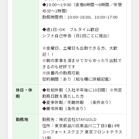
◆10:00〜19:00（実働6時間～8時間／休憩
45分～1時間）
勤務時間例：10:00~16:00、10:00~17:00
◆週1日~OK フルタイム歓迎
シフト自己申告（月1回ごとに提出）
※金曜日、土曜日も出勤できる方、大歓
迎！！
※朝の家事を済ませてからゆったり出勤で
きるのも好評です
※扶養内の勤務可能
契約期間：あり（給与欄に詳細記載）
休日・休
◆有給休暇（入社半年後に10日間）※所定
暇
勤務日数を満たした方
◆夏季休暇／冬期休暇 （条件あり）
◆慶弔休暇（条件あり）
勤務地
勤務先：株式会社STAYGOLD
住所：東京都品川区東品川二丁目3番14号
シーフォートスクエア 東京フロントテラス
17階