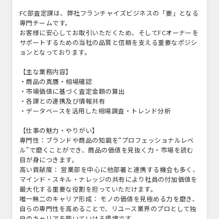
FC部査定課は、弊社フランチャイズビジネスの「要」となる
専門チームです。
お客様に安心してお取引いただくため、そしてFCオーナーを
サポートするための当社の品質と信頼を支える重要なポジシ
ョンとなっております。
【主な業務内容】
・商品の真贋・相場確認
・市場価値に基づく査定金額の算出
・各課との連携及び情報共有
・データベースを活用した相場調査・トレンド分析
【仕事の魅力・やりがい】
専門性：ブランドや商品の知識を“プロフェッショナルレベ
ル”で磨くことができ、商品の価値を見抜く力・市場を読む
目が身につきます。
高い貢献度： 営業部を中心に他部署と連携する機会も多く、
マインド・スキル・ナレッジの共有により社員の付加価値を
最大化する重要な役割を担っていただけます。
唯一無二のキャリア形成： モノの価値を見極める力を磨き、
自らの専門性を高めることで、リユース業界のプロとして独
自のキャリアを築いていける環境です。