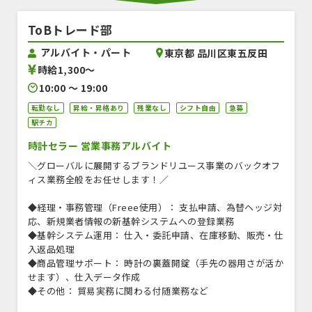
ToBトレード部
アルバイト・パート
東京都 品川区東五反田
時給1,300〜
10:00 〜 19:00
転勤なし
昇給・昇格あり
残業なし
シフト自由
急募
駅チカ
時計セラー 営業事務アルバイト
＼グローバルに展開するブランドリユース事業のバックオフ
ィス業務全般をお任せします！／
◆経理・事務管理（Freee使用）： 支払申請、為替ヘッジ対
応、新規業者情報の新基幹システムへの登録業務
◆基幹システム運用： 仕入・委託申請、在庫移動、販売・仕
入返品処理
◆商品管理サポート： 時計の裏蓋開錠（手先の器用さが活か
せます）、仕入データ作成
◆その他： 貿易実務に関わる付随業務など