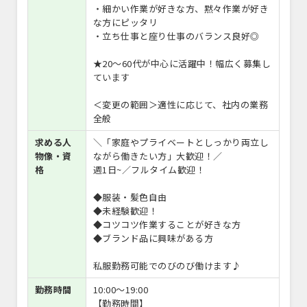
・細かい作業が好きな方、黙々作業が好き
な方にピッタリ
・立ち仕事と座り仕事のバランス良好◎
★20～60代が中心に活躍中！幅広く募集し
ています
＜変更の範囲＞適性に応じて、社内の業務
全般
求める人
＼「家庭やプライベートとしっかり両立し
物像・資
ながら働きたい方」大歓迎！／
格
週1日~／フルタイム歓迎！
◆服装・髪色自由
◆未経験歓迎！
◆コツコツ作業することが好きな方
◆ブランド品に興味がある方
私服勤務可能でのびのび働けます♪
勤務時間
10:00〜19:00
【勤務時間】