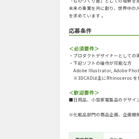
「ものづくり屋」としての根幹を
未来の事業を共に創り、世界中の
を求めています 。
応募条件
＜必須要件＞
・プロダクトデザイナーとしての
・下記ソフトの操作が可能な方
Adobe Illustrator, Adobe Pho
※3DCADは主にRhinocer
＜歓迎要件＞
■日用品、小型家電製品のデザイ
※化粧品部門の商品企画、企画開