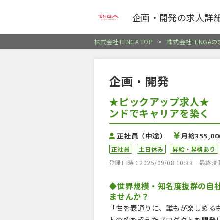
企画・開発の求人詳
株式会社TENGA TOP
>
株式会社TENGA
企画・開発
★ピックアップ求人★ 
ンドでキャリアを築く
正社員（中途）
月給355,0
正社員
土日休み
昇給・昇格あり
登録日時：2025/09/08 10:33
最終変更日
◆世界規模・知名度抜群の自
ませんか？
「性を表通りに、誰もが楽しめる
トの枠を超えたプロダクトを開発し