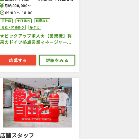
月給400,000〜
09:00 〜 18:00
正社員
土日休み
転勤なし
昇給・昇格あり
駅チカ
★ピックアップ求人★【営業職】将
来のドイツ拠点営業マネージャー...
応募する
詳細をみる
店舗スタッフ