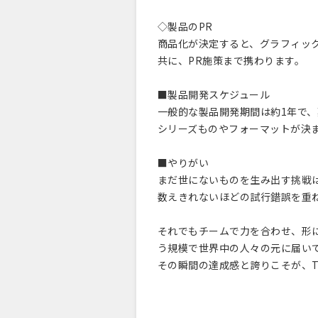
◇製品のPR
商品化が決定すると、グラフィッ
共に、PR施策まで携わります。
■製品開発スケジュール
一般的な製品開発期間は約1年で、
シリーズものやフォーマットが決
■やりがい
まだ世にないものを生み出す挑戦
数えきれないほどの試行錯誤を重
それでもチームで力を合わせ、形
う規模で世界中の人々の元に届い
その瞬間の達成感と誇りこそが、T