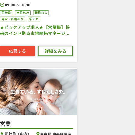
09:00 〜 18:00
正社員
土日休み
転勤なし
昇給・昇格あり
駅チカ
★ピックアップ求人★【営業職】将
来のインド拠点市場開拓マネージ...
応募する
詳細をみる
営業
正社員（中途）
東京都 中央区晴海