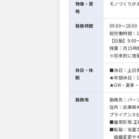
物像・資
モノづくりが
格
勤務時間
09:00〜18:00
総労働時間：1
【日勤】9:00
残業：月15時
※将来的に夜
休日・休
■休日：土日祝
暇
★年間休日：1
★GW・夏季
勤務地
勤務先：パー
住所：兵庫県神
プライアンス
■雇用形態 正
■転勤：当面
組織変更やキ