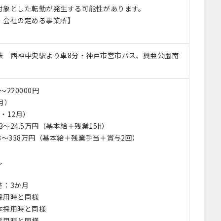
象とした転勤が発生する可能性があります。
：会社の定める事業所】
鉄 西神中央駅より車8分・神戸市営市バス、興亜公園南
〜220000円
月）
・12月）
3～24.5万円（基本給＋残業15h）
8～338万円（基本給＋残業手当＋賞与2回）
し
さ：3か月
採用時と同様
本採用時と同様
採用時と同様