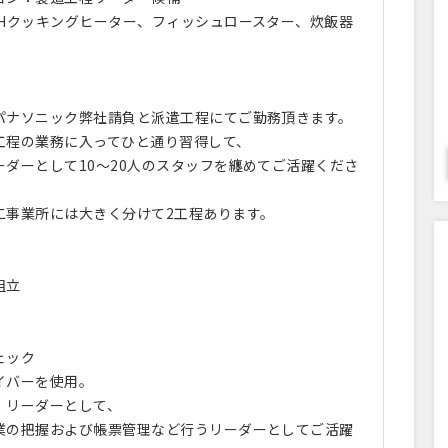
IHクッキングヒーター、フィッシュロースター、炊飯器
パナソニック弊社請負と派遣工程にてご勤務頂きます。
工程の業務に入ってひと通り習得して、
ーダーとして10～20人のスタッフを纏めてご活躍くださ
二事業所には大きく分けて2工程あります。
組立
ェック
バーを使用。
、リーダーとして、
の把握および帳票管理など行うリーダーとしてご活躍