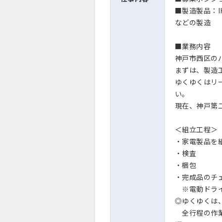
■製造製品：
などの製造
■業務内容
神戸市西区の
まずは、製造
ゆくゆくはリ
い。
現在、神戸第
＜組立工程＞
・家電製品を
・検査
・梱包
・完成品のチ
※電動ドライ
◎ゆくゆくは
全行程の作業