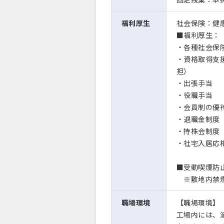
福利厚生
社会保険：健康
■福利厚生：
・各種社会保
・資格取得支
担）
・出張手当
・役職手当
・会員制の優
・退職金制度
・持株会制度
・社宅入居応
■受動喫煙防止
※敷地内禁煙
職場環境
【職場環境】
工場内には、