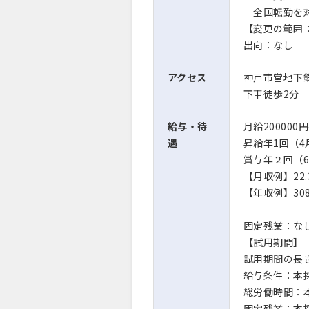
全国転勤を対
【変更の範囲
出向：なし
アクセス
神戸市営地下
下車徒歩2分
給与・待
月給200000円
遇
昇給年1回（4
賞与年２回（6
【月収例】22.
【年収例】30
固定残業：な
【試用期間】
試用期間の長
給与条件：本
総労働時間：
固定残業：本