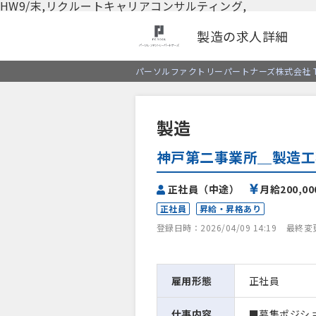
HW9/末,リクルートキャリアコンサルティング,
製造の求人詳細
パーソルファクトリーパートナーズ株式会社 T
製造
神戸第二事業所＿製造工
正社員（中途）
月給200,0
正社員
昇給・昇格あり
登録日時：2026/04/09 14:19
最終変更日
雇用形態
正社員
仕事内容
■募集ポジシ