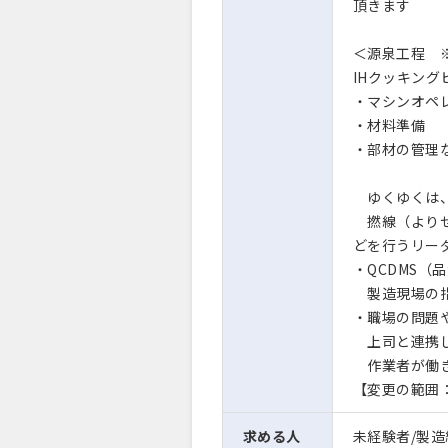
頂きます
＜源泉工程 
IHクッキン
・マシンオペ
・材料準備
・部材の管理
ゆくゆくは、
撚線（よりせ
どを行うリー
・QCDMS
製造現場の指
・職場の問題
上司と連携し
作業者が働き
【変更の範囲
求める人
未経験者/製