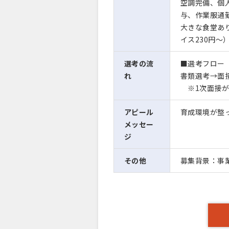
空調完備、個
与、作業服通
大きな食堂あり
イス230円～
選考の流
■選考フロー
れ
書類選考→面接
※1次面接が
アピール
育成環境が整
メッセー
ジ
その他
募集背景：事