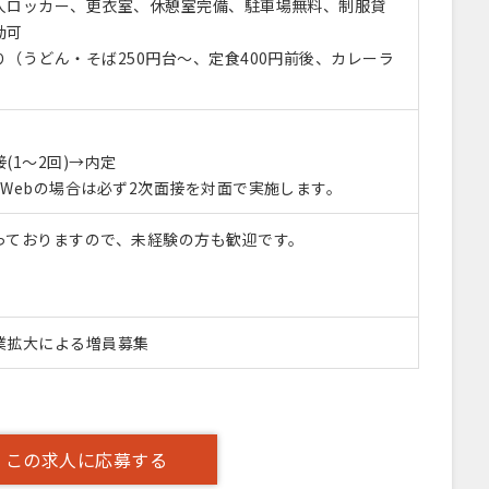
人ロッカー、更衣室、休憩室完備、駐車場無料、制服貸
勤可
（うどん・そば250円台～、定食400円前後、カレーラ
）
(1～2回)→内定
Webの場合は必ず2次面接を対面で実施します。
っておりますので、未経験の方も歓迎です。
業拡大による増員募集
この求人に応募する