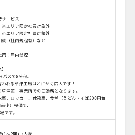
待サービス
 ※エリア限定社員対象外
 ※エリア限定社員対象外
相談（社内規程有）など
止策：屋内禁煙
気】
らバスで8分程。
言われる草津工場はとにかく広大です！
の草津第一事業所でのご勤務となります。
衣室、ロッカー、休憩室、食堂（うどん・そば300円台
円前後）完備で、
職場です。
(1～2回)→内定