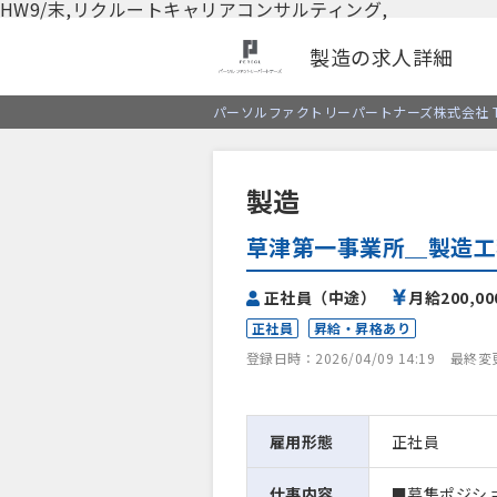
HW9/末,リクルートキャリアコンサルティング,
製造の求人詳細
パーソルファクトリーパートナーズ株式会社 T
製造
草津第一事業所＿製造工
正社員（中途）
月給200,0
正社員
昇給・昇格あり
登録日時：2026/04/09 14:19
最終変更日
雇用形態
正社員
仕事内容
■募集ポジシ