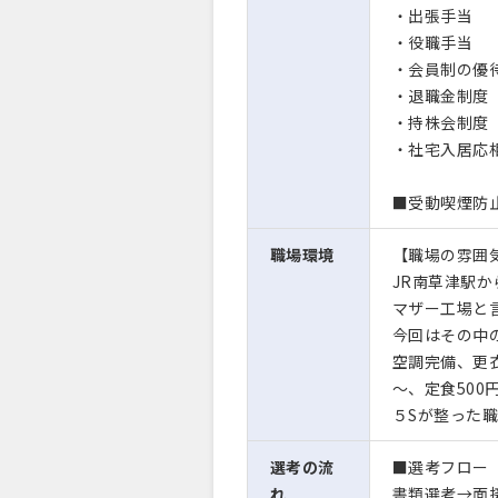
・出張手当
・役職手当
・会員制の優
・退職金制度
・持株会制度
・社宅入居応
■受動喫煙防
職場環境
【職場の雰囲
JR南草津駅か
マザー工場と
今回はその中
空調完備、更
～、定食500
５Sが整った
選考の流
■選考フロー
れ
書類選考→面接