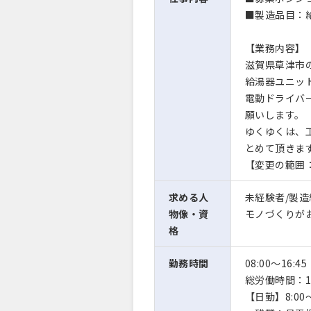
■製造品目：
【業務内容】
滋賀県草津市
給湯器ユニッ
電動ドライバ
願いします。
ゆくゆくは、
とめて頂きま
【変更の範囲
求める人
未経験者/製
物像・資
モノづくりが
格
勤務時間
08:00〜16:45
総労働時間：1
【日勤】8:00