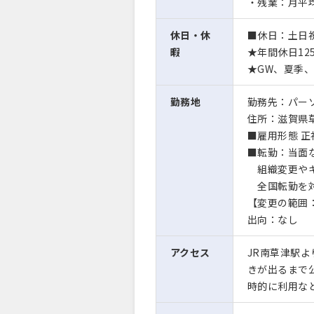
・残業：月平均
休日・休
■休日：土日
暇
★年間休日12
★GW、夏季
勤務地
勤務先：パー
住所：滋賀県
■雇用形態 正
■転勤：当面
組織変更やキ
全国転勤を対
【変更の範囲
出向：なし
アクセス
JR南草津駅
きが出るまで公
時的に利用な