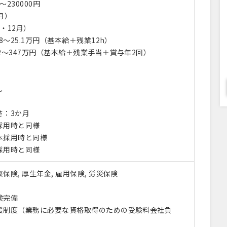
〜230000円
月）
・12月）
8～25.1万円（基本給＋残業12h）
2～347万円（基本給＋残業手当＋賞与年2回）
し
さ：3か月
採用時と同様
本採用時と同様
採用時と同様
保険, 厚生年金, 雇用保険, 労災保険
険完備
援制度（業務に必要な資格取得のための受験料会社負