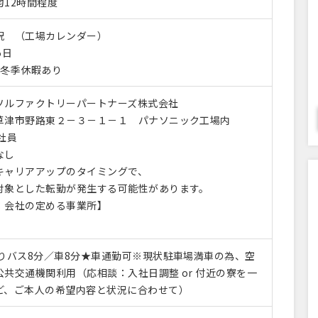
12時間程度
祝 （工場カレンダー）
5日
、冬季休暇あり
ソルファクトリーパートナーズ株式会社
草津市野路東２－３－１－１ パナソニック工場内
社員
なし
ャリアアップのタイミングで、
象とした転勤が発生する可能性があります。
：会社の定める事業所】
よりバス8分／車8分★車通勤可※現状駐車場満車の為、空
共交通機関利用（応相談：入社日調整 or 付近の寮を一
ど、ご本人の希望内容と状況に合わせて）