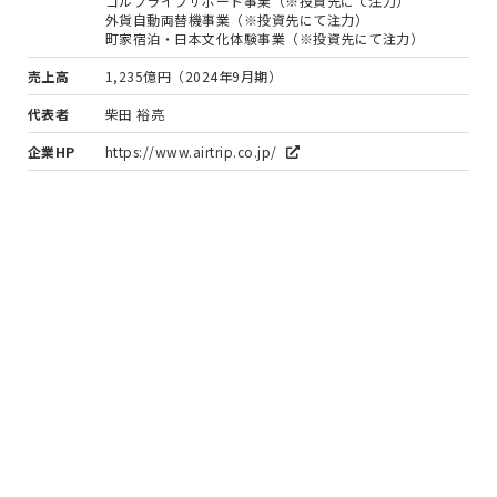
ゴルフライフサポート事業（※投資先にて注力）
外貨自動両替機事業（※投資先にて注力）
町家宿泊・日本文化体験事業（※投資先にて注力）
売上高
1,235億円（2024年9月期）
代表者
柴田 裕亮
企業HP
https://www.airtrip.co.jp/