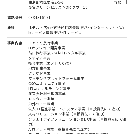
東京都港区愛宕2-5-1
map
愛宕グリーンヒルズ MORIタワー19F
電話番号
0334316191
業種
ホテル・宿泊>旅行代理店情報技術>インターネット・We
bサービス情報技術>ITサービス
事業内容
エアトリ旅行事業
ITオフショア開発事業
訪日旅行事業・Wi-Fiレンタル事業
メディア事業
投資事業（エアトリCVC）
地方創生事業
クラウド事業
マッチングプラットフォーム事業
CXOコミュニティ事業
HRコンサルティング事業
航空会社総代理店事業
レンタカー事業
海外ツアー事業
法人DX推進事業・ヘルスケア事業（※投資先にて注力）
人材ソリューション事業（※投資先にて注力）
クリエイティブソリューション＆DX事業（※投資先にて注
力）
AIロボット事業（※投資先にて注力）