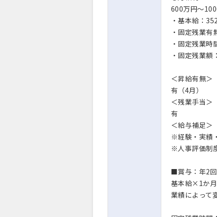
600万円～10
・基本給：352
・固定残業有
・固定残業時間
・固定残業額：5
＜昇給有無＞
有（4月）
＜残業手当＞
有
＜給与補足＞
※経験・実績
※人事評価制
■賞与：年2
基本給×1か月
業績によって