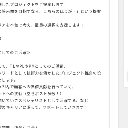
選したプロジェクトをご提案します。
の将来像を目指すなら、こちらのほうが…」という提案
リアを本気で考え、最良の選択を支援します！
ス
としてのご活躍＞
て、TLやPLやPMとしてのご活躍、
クリードとして技術力を活かしたプロジェクト推進の役
たします。
りPJ内で顧客への価値貢献を行っていく、
ントへの挑戦（空きポスト多数！）
磨いていきスペシャリストとして活躍する、など
望のキャリアに沿って、サポートしていきます！
売管理・店舗システム