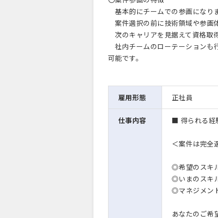
基本的にチームでの参画になり
案件選択の前に技術領域や参画体
次のキャリアを見据えて資格取得
社内チームのローテーションも行
可能です。
雇用形態
正社員
仕事内容
■ 得られる経
＜案件は完全
◎希望のスキ
◎いまのスキ
◎マネジメン
あなたのご希