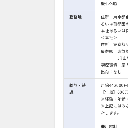
慶弔休暇
勤務地
住所：東京都
るいは首都圏
本社あるいは
＜本社＞
住所 東京都品川
最寄駅 東急
JR山手線
喫煙環境 屋
出向：なし
給与・待
月給442000
遇
【年収】600万
※経験・年齢
※上記にはみ
たします。
●月給制