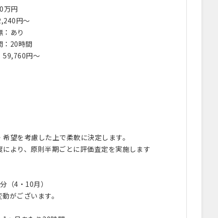
00万円
,240円～
無：あり
：20時間
9,760円～
・希望を考慮した上で柔軟に決定します。
度により、原則半期ごとに評価査定を実施します
回
分（4・10月）
変動がございます。