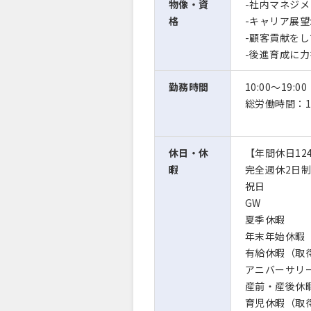
物像・資
-社内マネジ
格
-キャリア展
-顧客貢献を
-後進育成に
勤務時間
10:00〜19:00
総労働時間：1
休日・休
【年間休日12
暇
完全週休2日
祝日
GW
夏季休暇
年末年始休暇
有給休暇（取
アニバーサリ
産前・産後休
育児休暇（取