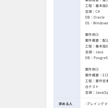
工程：基本設計
言語：C#
DB：Oracle
OS：Window
案件例②
案件概要：配
工程：基本設計
言語：Java
DB：PosgreS
案件例③
案件概要：E
工程：要件定義
合テスト
言語：Java(Sp
求める人
-プレイング