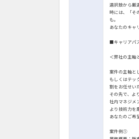
選択肢から厳
時には、「そ
も。
あなたのキャ
■キャリアパ
＜弊社の主軸
案件の主軸とし
もしくはテッ
割をお任せい
その先で、よ
社内マネジメ
より技術力を
あなたのご希
案件例①
業務概要：販