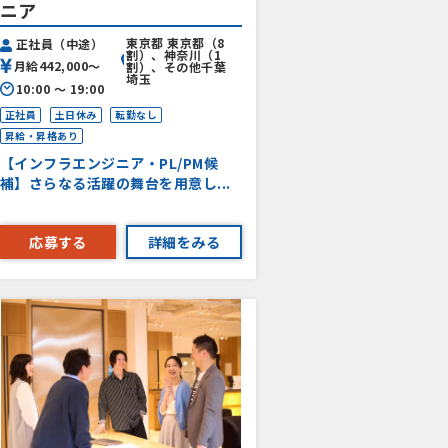
ニア
東京都 東京都（8
正社員（中途）
割）、神奈川（1
月給442,000〜
割）、その他千葉
埼玉
10:00 〜 19:00
正社員
土日休み
転勤なし
昇給・昇格あり
【インフラエンジニア・PL/PM候
補】さらなる活躍の舞台を用意し...
応募する
詳細をみる