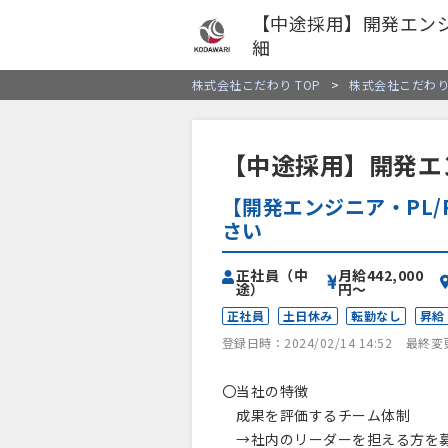
【中途採用】開発エン
細
株式会社こだわり TOP
>
株式会社こだわ
【中途採用】開発エ
【開発エンジニア・PL
さい
正社員（中
月給442,000
途）
円〜
正社員
土日休み
転勤なし
昇給
登録日時：2024/02/14 14:52
最終変更日
〇当社の特徴
成果を評価するチーム体制
→社内のリーダーを担える方を募