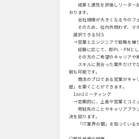
成果と適性を評価しリーダー試
おります。
会社規模が大きくなる今のフェ
そのため、社内外問わず、マネ
選択できるSES
→営業とエンジニアで戦略を練り
経験に応じて、即PL・PMと
その方のご希望のキャリアや無
スキルに見合った案件だけでな
戦も可能です。
商流のプロである営業がキャリ
歴」を築くことができます。
1on1ミーティング
→定期的に、上長や営業とコミュ
常駐先のことやキャリアプラン
決を図ります。
「IT業界の闇」を知っているか
〇案件参画の特徴