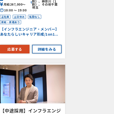
割）、神奈川（1
月給267,000〜
割）、その他千葉
埼玉
10:00 〜 19:00
正社員
土日休み
転勤なし
昇給・昇格あり
【インフラエンジニア・メンバー】
あなたらしいキャリア形成/1on1...
応募する
詳細をみる
【中途採用】インフラエンジ