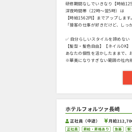
研修期間なしでいきなり【時給12
深夜時間帯（22時～翌5時）は
【時給1562円】までアップします
「接客の仕事が好きだけど、しっ
✅ 自分らしいスタイルを諦めない
【髪型・髪色自由】【ネイルOK】
あなたの個性を活かしたままで、
※華美になりすぎない範囲の社内
ホテルフォルツァ長崎
正社員（中途）
月給212,7
正社員
昇給・昇格あり
急募
駅