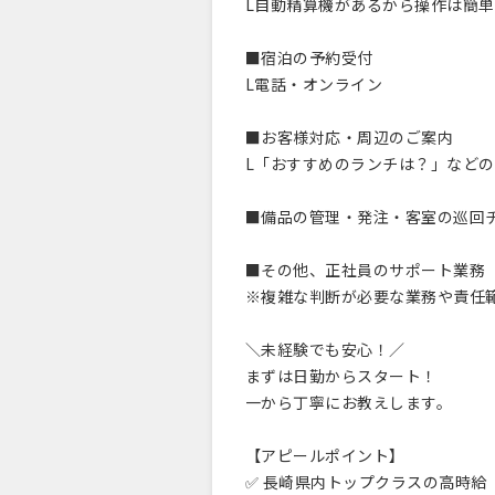
L自動精算機があるから操作は簡
■宿泊の予約受付
L電話・オンライン
■お客様対応・周辺のご案内
L「おすすめのランチは？」など
■備品の管理・発注・客室の巡回
■その他、正社員のサポート業務
※複雑な判断が必要な業務や責任
＼未経験でも安心！／
まずは日勤からスタート！
一から丁寧にお教えします。
【アピールポイント】
✅ 長崎県内トップクラスの高時給