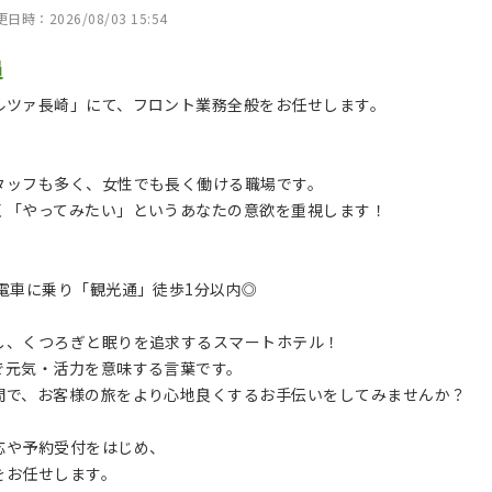
時：2026/08/03 15:54
員
ルツァ長崎」にて、フロント業務全般をお任せします。
タッフも多く、女性でも長く働ける職場です。
く「やってみたい」というあなたの意欲を重視します！
】
電車に乗り「観光通」徒歩1分以内◎
し、くつろぎと眠りを追求するスマートホテル！
で元気・活力を意味する言葉です。
間で、お客様の旅をより心地良くするお手伝いをしてみませんか？
応や予約受付をはじめ、
をお任せします。