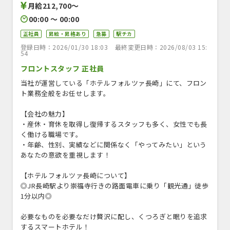
月給212,700〜
00:00 〜 00:00
正社員
昇給・昇格あり
急募
駅チカ
登録日時：2026/01/30 18:03
最終変更日時：2026/08/03 15:
54
フロントスタッフ 正社員
当社が運営している「ホテルフォルツァ長崎」にて、フロン
ト業務全般をお任せします。
【会社の魅力】
・産休・育休を取得し復帰するスタッフも多く、女性でも長
く働ける職場です。
・年齢、性別、実績などに関係なく「やってみたい」という
あなたの意欲を重視します！
【ホテルフォルツァ長崎について】
◎JR長崎駅より崇福寺行きの路面電車に乗り「観光通」徒歩
1分以内◎
必要なものを必要なだけ贅沢に配し、くつろぎと眠りを追求
するスマートホテル！