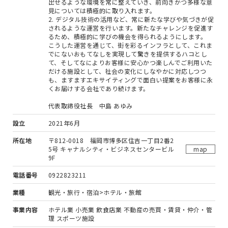
出せるような環境を常に整えていき、前向きかつ多様な意
見については積極的に取り入れます。
2. デジタル技術の活用など、常に新たな学びや気づきが促
されるような運営を行います。新たなチャレンジを促進す
るため、積極的に学びの機会を得られるようにします。
こうした運営を通じて、街を彩るインフラとして、これま
でにないおもてなしを実現して驚きを提供するハコとし
て、そしてなによりお客様に安心かつ楽しんでご利用いた
だける施設として、社会の変化にしなやかに対応しつつ
も、ますますエキサイティングで面白い提案をお客様に永
くお届けする会社であり続けます。
代表取締役社長 中島 あゆみ
設立
2021年6月
所在地
〒812-0018 福岡市博多区住吉一丁目2番2
5号 キャナルシティ・ビジネスセンタービル
map
9F
電話番号
0922823211
業種
観光・旅行・宿泊>ホテル・旅館
事業内容
ホテル業 小売業 飲食店業 不動産の売買・賃貸・仲介・管
理 スポーツ施設