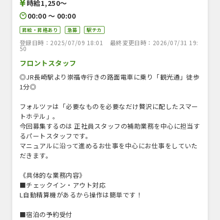
時給1,250〜
00:00 〜 00:00
昇給・昇格あり
急募
駅チカ
登録日時：2025/07/09 18:01
最終変更日時：2026/07/31 19:
50
フロントスタッフ
◎JR長崎駅より崇福寺行きの路面電車に乗り「観光通」徒歩
1分◎
フォルツァは「必要なものを必要なだけ贅沢に配したスマー
トホテル」。
今回募集するのは 正社員スタッフの補助業務を中心に担当す
るパートスタッフです。
マニュアルに沿って進めるお仕事を中心にお仕事をしていた
だきます。
《具体的な業務内容》
■チェックイン・アウト対応
L自動精算機があるから操作は簡単です！
■宿泊の予約受付