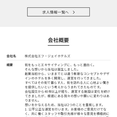
求人情報一覧へ
会社概要
会社名
株式会社エフ・ジェイホテルズ
概要
街をもっとエキサイティングに、もっと面白く。
そんな想いから当社は誕生しました。
創業当初から、いままでとは違う斬新なコンセプトやデザ
インのホテルを多く開発し、運営を行ってきました。
すべてはその街で暮らす人、街を訪れる人に心地よい驚き
を提供したいという考えからうまれてきたものです。
会社設立から40年以上が経ち、運営する施設は変化を続け
てきましたが、根底にある我々の想いや願いに変わりはあ
りません。
想いをかなえるため、当社は2つのことを重視します。
1. 公平公正な運営を行います。お客様のご意見だけでな
く、共に働くスタッフや取引先様が様々な意見を積極的に