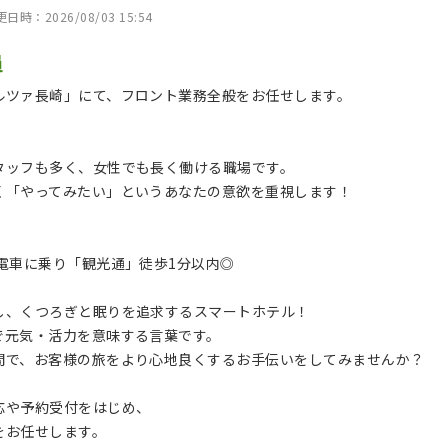
時：2026/08/03 15:54
員
ルツァ長崎」にて、フロント業務全般をお任せします。
タッフも多く、女性でも長く働ける職場です。
く「やってみたい」というあなたの意欲を重視します！
】
電車に乗り「観光通」徒歩1分以内◎
し、くつろぎと眠りを追求するスマートホテル！
で元気・活力を意味する言葉です。
間で、お客様の旅をより心地良くするお手伝いをしてみませんか？
応や予約受付をはじめ、
をお任せします。