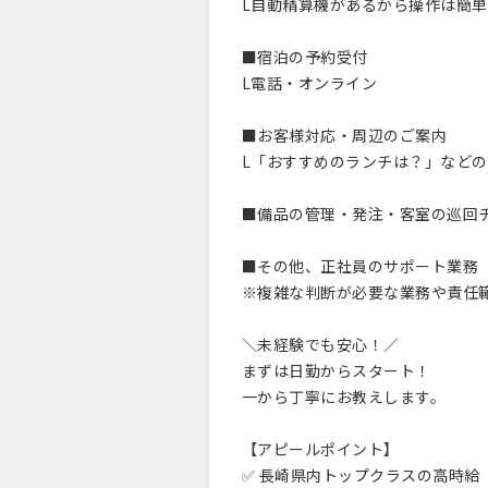
L自動精算機があるから操作は簡
■宿泊の予約受付
L電話・オンライン
■お客様対応・周辺のご案内
L「おすすめのランチは？」など
■備品の管理・発注・客室の巡回
■その他、正社員のサポート業務
※複雑な判断が必要な業務や責任
＼未経験でも安心！／
まずは日勤からスタート！
一から丁寧にお教えします。
【アピールポイント】
✅ 長崎県内トップクラスの高時給