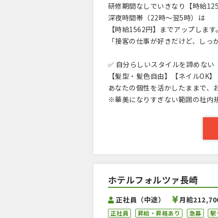
研修期間なしでいきなり【時給12
深夜時間帯（22時～翌5時）は
【時給1562円】までアップします
「接客の仕事が好きだけど、しっ
✅ 自分らしいスタイルを諦めない
【髪型・髪色自由】【ネイルOK】
あなたの個性を活かしたままで、
※華美になりすぎない範囲の社内
ホテルフォルツァ長崎
正社員（中途）
月給212,7
正社員
昇給・昇格あり
急募
駅