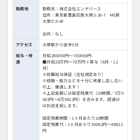
勤務地
勤務先：株式会社エンデバース
住所：東京都豊島区南大塚2-26-7 ME新
大塚ビル6F
出向：なし
アクセス
大塚駅から徒歩5分
給与・待
月給280000円〜700000円
遇
■月給28万円～70万円＋賞与（6月・12
月）
※前職給与保証（会社規定あり）
※経験・能力などを十分に考慮し話し合い
の上、優遇します！
※上記金額には固定残業代（20時間／3万9
063円～8万9812円）を含みます。超過分
は別途支給します。
固定残業時間：1ヶ月あたり20時間
固定残業代：1ヶ月あたり39062円〜89812
円