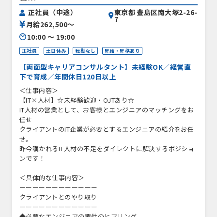
東京都 豊島区南大塚2-26-
正社員（中途）
7
月給262,500〜
10:00 〜 19:00
正社員
土日休み
転勤なし
昇給・昇格あり
【両面型キャリアコンサルタント】未経験OK／経営直
下で育成／年間休日120日以上
＜仕事内容＞
【IT×人材】☆未経験歓迎・OJTあり☆
IT人材の営業として、お客様とエンジニアのマッチングをお
任せ
クライアントのIT企業が必要とするエンジニアの紹介をお任
せ。
昨今嘆かれるIT人材の不足をダイレクトに解決するポジショ
ンです！
＜具体的な仕事内容＞
ーーーーーーーーーーーー
クライアントとのやり取り
ーーーーーーーーーーーー
◆必要なエンジニアの要件のヒアリング