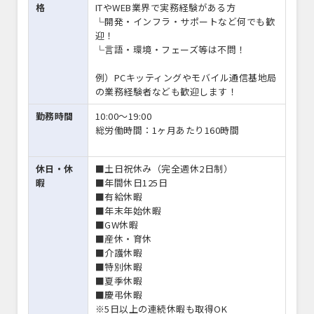
格
ITやWEB業界で実務経験がある方
└開発・インフラ・サポートなど何でも歓
迎！
└言語・環境・フェーズ等は不問！
例）PCキッティングやモバイル通信基地局
の業務経験者なども歓迎します！
勤務時間
10:00〜19:00
総労働時間：1ヶ月あたり160時間
休日・休
■土日祝休み（完全週休2日制）
暇
■年間休日125日
■有給休暇
■年末年始休暇
■GW休暇
■産休・育休
■介護休暇
■特別休暇
■夏季休暇
■慶弔休暇
※5日以上の連続休暇も取得OK