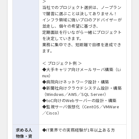
＞
当社でのプロジェクト選択は、ノープラン
で闇雲に選ぶことは決してありません！
インフラ領域に強いプロのアドバイザーが
並走し、個々の希望に基づき、
定期面談を行いながら一緒にプロジェクト
を決定していきます。
業務に集中でき、短距離で目標を達成でき
ます。
＜ プロジェクト例 ＞
◆大手キャリア向けメールサーバ構築（Li
nux）
◆病院向けネットワーク設計・構築
◆新聞社向けクラウドシステム設計・構築
（Windows／AWS／SQL Server）
◆toC向けのWebサーバーの設計・構築
◆監視サーバ仮想化（CentOS／VMWare
／Cisco）
求める人
◆IT業界での実務経験が1年以上ある方
物像・資