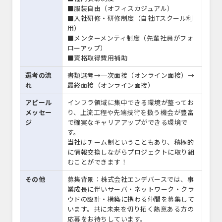
■服装自由（オフィスカジュアル）
■入社研修・研修制度（自社ITスクール利
用）
■メンターメンティ制度（先輩社員がフォ
ローアップ）
■資格取得費用補助
選考の流
書類選考→一次面接（オンライン面接）→
れ
最終面接（オンライン面接）
アピール
インフラ領域に集中できる環境が整ってお
メッセー
り、上流工程や先端技術を扱う機会が豊富
ジ
で確実なキャリアアップができる環境で
す。
当社はチーム制ということもあり、積極的
に情報交換しながらプロジェクトに取り組
むことができます！
その他
募集背景：株式会社エンデバースでは、事
業成長に伴いサーバ・ネットワーク・クラ
ウドの設計・構築に携わる仲間を募集して
います。共に未来を切り拓く熱意ある方の
応募をお待ちしています。