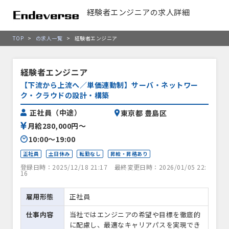
経験者エンジニアの求人詳細
TOP
>
の求人一覧
>
経験者エンジニア
経験者エンジニア
【下流から上流へ／単価連動制】サーバ・ネットワー
ク・クラウドの設計・構築
正社員（中途）
東京都 豊島区
月給280,000円〜
10:00〜19:00
正社員
土日休み
転勤なし
昇給・昇格あり
登録日時：2025/12/18 21:17
最終変更日時：2026/01/05 22:
16
雇用形態
正社員
仕事内容
当社ではエンジニアの希望や目標を徹底的
に配慮し、最適なキャリアパスを実現でき