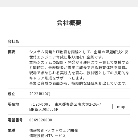
会社概要
会社名
概要
システム開発とIT教育を両輪として、企業の課題解決と次
世代エンジニア育成に取り組むIT企業です。
業務システムの設計・開発から運用まで一貫して支援する
と同時に、未経験者が着実に成長できる教育体制を整備。
現場で求められる実践力を育み、技術者としての長期的な
キャリア形成をサポートします。
事業と育成の両面から、持続的な価値を創出しています。
設立
2022年10月
所在地
〒170-0005 東京都豊島区南大塚2-26-7
map
ME新大塚ビル6F
電話番号
0369020830
業種
情報技術>ソフトウェア開発
情報技術>ITサービス