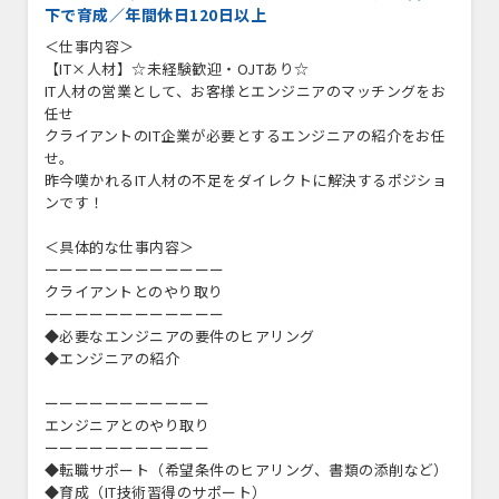
下で育成／年間休日120日以上
＜仕事内容＞
【IT×人材】☆未経験歓迎・OJTあり☆
IT人材の営業として、お客様とエンジニアのマッチングをお
任せ
クライアントのIT企業が必要とするエンジニアの紹介をお任
せ。
昨今嘆かれるIT人材の不足をダイレクトに解決するポジショ
ンです！
＜具体的な仕事内容＞
ーーーーーーーーーーーー
クライアントとのやり取り
ーーーーーーーーーーーー
◆必要なエンジニアの要件のヒアリング
◆エンジニアの紹介
ーーーーーーーーーーー
エンジニアとのやり取り
ーーーーーーーーーーー
◆転職サポート（希望条件のヒアリング、書類の添削など）
◆育成（IT技術習得のサポート）