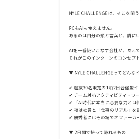
NYLE CHALLENGEは、そこを
PCもAIも使えません。
あるのは自分の頭と言葉と、隣に
AIを一番使いこなす会社が、あえ
それがこのインターンのコンセプ
▼ NYLE CHALLENGEってどん
✔ 選抜30名限定の1泊2日合宿型
✔ チーム対抗アクティビティ・ワ
✔ 「AI時代に本当に必要な力と
✔ 夜は社員と「仕事のリアル」を
✔ 優秀者にはその場でオファー
▼ 2日間で持って帰れるもの