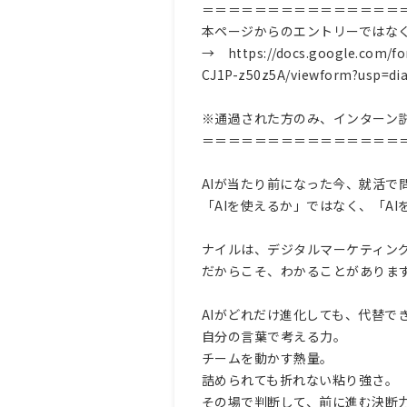
＝＝＝＝＝＝＝＝＝＝＝＝＝＝＝
本ページからのエントリーではな
→ https://docs.google.com/f
CJ1P-z50z5A/viewform?usp=di
※通過された方のみ、インターン
＝＝＝＝＝＝＝＝＝＝＝＝＝＝＝
AIが当たり前になった今、就活で
「AIを使えるか」ではなく、「A
ナイルは、デジタルマーケティング
だからこそ、わかることがありま
AIがどれだけ進化しても、代替で
自分の言葉で考える力。
チームを動かす熱量。
詰められても折れない粘り強さ。
その場で判断して、前に進む決断