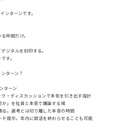
問うインターンです。
いる仲間だけ。
てデジタルを封印する。
トです。
なインターン？
インターン
ーク・ディスカッションで本気を引き出す設計
は何か」を社員と本音で議論する場
語る。選考とは切り離した本音の時間
カード提示。年内に就活を終わらせることも可能