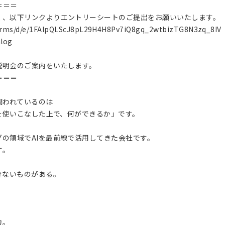
＝＝＝
く、以下リンクよりエントリーシートのご提出をお願いいたします。
orms/d/e/1FAIpQLScJ8pL29H4H8Pv7iQ8gq_2wtbizTG8N3zq_8IV
alog
説明会のご案内をいたします。
＝＝＝
問われているのは
Iを使いこなした上で、何ができるか」です。
の領域でAIを最前線で活用してきた会社です。
す。
きないものがある。
力。