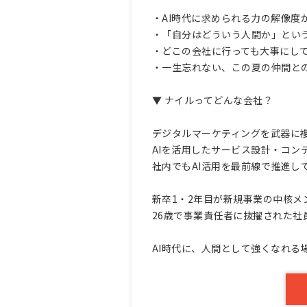
・AI時代に求められる力の解像度
・「自分はどういう人間か」という
・どこの会社に行っても大事にし
・一生忘れない、この夏の仲間と
▼ ナイルってどんな会社？
デジタルマーケティングを武器に複
AIを活用したサービス設計・コン
社内でもAI活用を最前線で推進し
新卒1・2年目が新規事業の中核メ
26歳で事業責任者に抜擢された社
AI時代に、人間として強くなれる