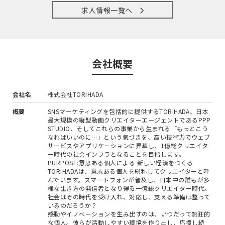
求人情報一覧へ
会社概要
会社名
株式会社TORIHADA
概要
SNSマーケティングを包括的に提供するTORIHADA、日本
最大規模の縦型動画クリエイターエージェントであるPPP
STUDIO、そしてこれらの事業から生まれる「もっとこう
なればいいのに…」という気づきを、高い技術力でウェブ
サービスやアプリケーションに昇華し、1億総クリエイタ
ー時代の社会インフラとなることを目指します。
PURPOSE:意思ある個人による 新しい経済をつくる
TORIHADAは、意志ある個人を総称してクリエイターと呼
んでいます。スマートフォンが普及し、日本中の誰もが多
様な生き方の発信者となり得る一億総クリエイター時代。
社会はその時代を受け入れ、対応し、支える準備は整って
いるのだろうか？
感動やイノベーションを生み出すのは、いつだって熱狂的
な個人。彼らが活動しやすい環境を作り出し、応援し続