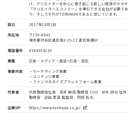
け、クリエイターを中心に巻き起こる新しい経済のカタチ
「クリエイターエコノミー」を牽引できる会社が必要であ
り、そしてそれがTORIHADAであると信じています。
設立
2017年10月2日
所在地
〒150-0043
東京都渋谷区道玄坂2-25-12 道玄坂通6F
電話番号
0364554120
業種
広告・メディア・放送>広告・宣伝
事業内容
・マーケティング事業
・コンテンツ事業
・ファンマネタイズプラットフォーム事業
代表者
代表取締役社長 若井 映亮 取締役 COO 卯木 研也 社外
取締役 近田 哲昌 監査役 阿部 拓也
企業HP
https://www.torihada.co.jp/