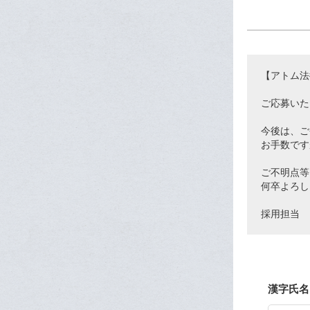
【アトム法
ご応募いた
今後は、ご
お手数です
ご不明点等
何卒よろし
採用担当
漢字氏名 