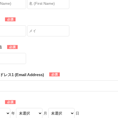
1
ス1 (Email Address)
年
月
日