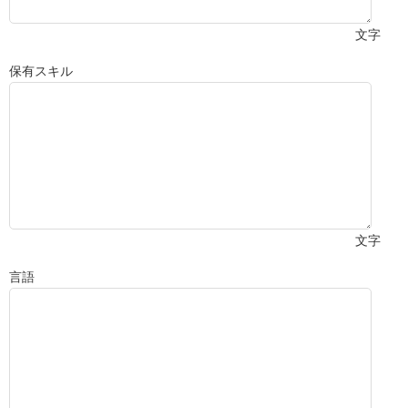
文字
保有スキル
文字
言語