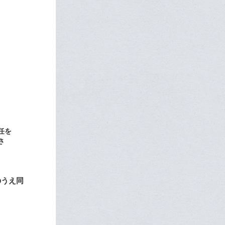
任を
さ
のうえ同