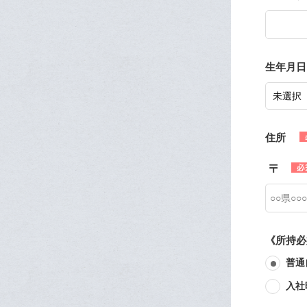
生年月日
住所
《所持必
普通
入社