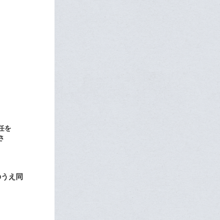
任を
さ
のうえ同