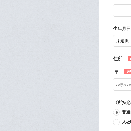
生年月日
住所
《所持必
普通
入社