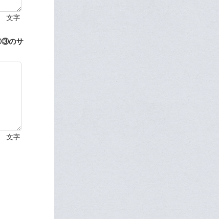
文字
②③のサ
文字