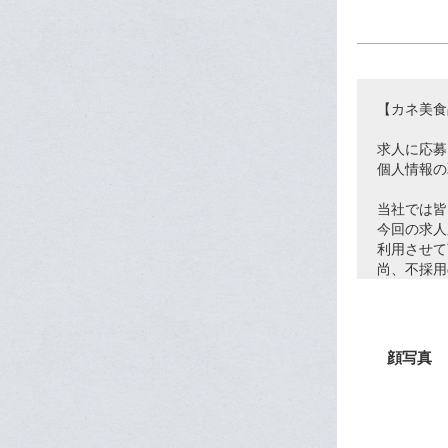
【カネ美食
求人に応募
個人情報の
当社では皆
今回の求人
利用させて
尚、不採用
了承下さい
≪具体的な
１．採用選
顔写真
２．採用さ
法律上必
カネ美食品