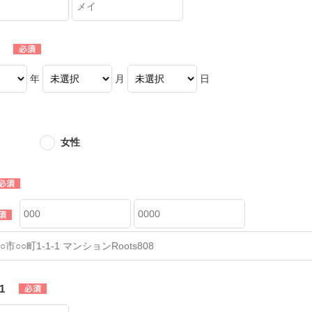
年
月
日
女性
1