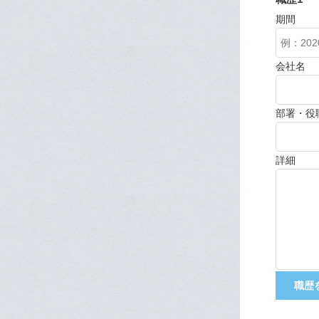
期間
会社名
部署・役
詳細
職歴