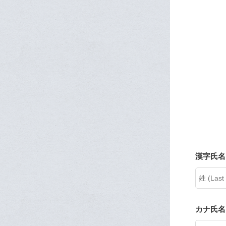
人財活性部
漢字氏名 
カナ氏名