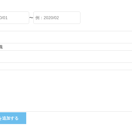
〜
職
を追加する