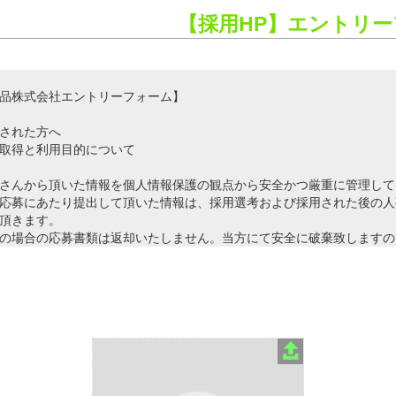
【採用HP】エントリ
品株式会社エントリーフォーム】
された方へ
取得と利用目的について
さんから頂いた情報を個人情報保護の観点から安全かつ厳重に管理して
応募にあたり提出して頂いた情報は、採用選考および採用された後の人
頂きます。
の場合の応募書類は返却いたしません。当方にて安全に破棄致しますの
。
利用目的≫
考の資料とするため
れた後の業務上の連絡、従業員名簿の作成、給与の決定及び支払、
要とされる諸手続、その他の雇用管理のため
株式会社