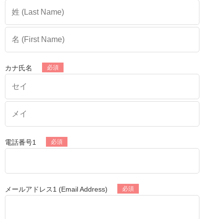
■カジュアル面談とは？
面談はオンラインで、30〜60分程度。服装自由でOK！ご用意
いただくものもございません。
今の職場との違いについて、条件面や職場環境、労働環境に
ついて
カナ氏名
など気になる内容については何でもご質問ください！
＼次の名作は、あなたの手で！／
『ルパン三世』『それいけ！アンパンマン』『名探偵コナ
ン』など、数々の名作を手がけてきたトムス・エンタテイン
メント。
次のヒット作を動かす原動力として、各ポジションを大募集
電話番号1
しております。
■募集ポジションについて
制作進行 /契約社員(アニメの制作進行経験1年以
上)
メールアドレス1 (Email Address)
制作進行 /正社員(アニメの制作進行経験3年以上)
制作デスク候補 /正社員(アニメの制作進行経験3年以上)
制作デスク /正社員(アニメの制作デスク経験あり)