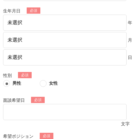
海外MDライセンス営業（スペシャリスト）
製作プロデューサー
生年月日
年
■面談方法
オンライン（Teams）
月
■面談までの流れ
下記応募するボタンよりフォーム入力をお願いします。
（【質問事項】に予め聞きたい内容をご入力いただくとスム
日
ーズに面談を進められます）
弊社から3営業日以内にご連絡、日時調整させていただきま
性別
す。
男性
女性
■トムスからのメッセージ
面談希望日
「アニメを好きな気持ち」「作品に関わりたいという想い」
が、あなたの第一歩になります。
トムスで、あなたの『ものづくり』の世界を一緒に広げまし
ょう。
文字
希望ポジション