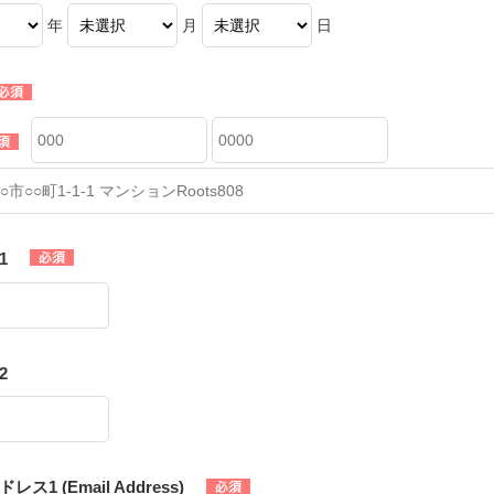
年
月
日
1
2
ス1 (Email Address)