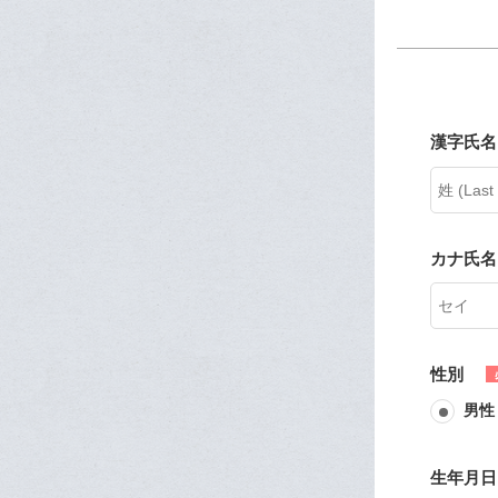
漢字氏名 
カナ氏名
性別
男性
生年月日