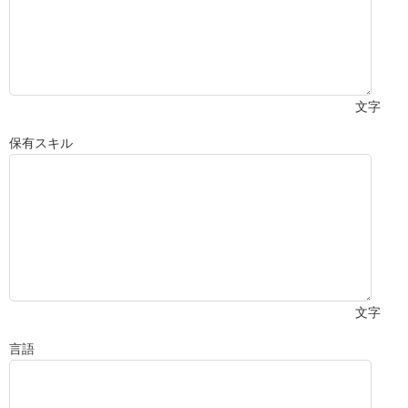
文字
保有スキル
文字
言語