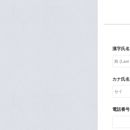
漢字氏名 
カナ氏名
電話番号