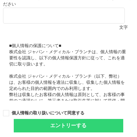
ださい
文字
■個人情報の保護について■
株式会社 ジャパン・メディカル・ブランチは、個人情報の重
要性を認識し、以下の個人情報保護方針に従って、これを適
切に取り扱います。
株式会社 ジャパン・メディカル・ブランチ（以下、弊社）
は、お客様の個人情報を適法に収集し、収集した個人情報を
定められた目的の範囲内でのみ利用します。
弊社は収集したお客様の個人情報は原則として、お客様の事
前のご承諾なしに、第三者または取引先等に対して提供・開
示いたしません。
弊社は収集した個人情報の紛失・破壊・改ざん・漏洩等が生
個人情報の取り扱いについて同意する
じないよう、最善の対策を講じます。
弊社は個人情報保護法等関連法令やガイドラインを遵守し、
エントリーする
お客様の個人情報を取り扱います。