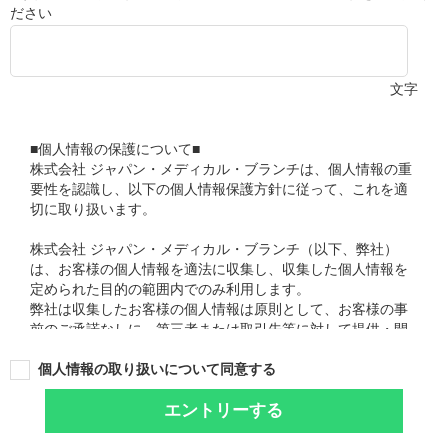
ださい
文字
■個人情報の保護について■
株式会社 ジャパン・メディカル・ブランチは、個人情報の重
要性を認識し、以下の個人情報保護方針に従って、これを適
切に取り扱います。
株式会社 ジャパン・メディカル・ブランチ（以下、弊社）
は、お客様の個人情報を適法に収集し、収集した個人情報を
定められた目的の範囲内でのみ利用します。
弊社は収集したお客様の個人情報は原則として、お客様の事
前のご承諾なしに、第三者または取引先等に対して提供・開
示いたしません。
弊社は収集した個人情報の紛失・破壊・改ざん・漏洩等が生
個人情報の取り扱いについて同意する
じないよう、最善の対策を講じます。
弊社は個人情報保護法等関連法令やガイドラインを遵守し、
エントリーする
お客様の個人情報を取り扱います。