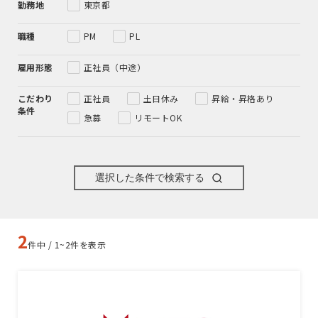
勤務地
東京都
職種
PM
PL
雇用形態
正社員（中途）
こだわり
正社員
土日休み
昇給・昇格あり
条件
急募
リモートOK
選択した条件で検索する
2
件中 / 1~2件を表示