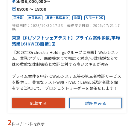
年俸6,000,000〜
09:00 〜 18:00
正社員
土日休み
昇給・昇格あり
急募
リモートOK
登録日時：2023/10/30 17:53
最終変更日時：2026/07/21 17:
06
東京【PL/ソフトウェアテスト】プライム案件多数/平均
残業16H/WEB面接1回
【2023年Orchestra Holdingsグループに参画】Webシステ
ム、業務アプリ、医療機器まで幅広く対応/少数精鋭ならで
はの柔軟な体制構築と検証に対する高いスキルが強み
プライム案件を中心にWebシステム等の第三者検証サービス
を提供し、豊富なテスト実績・IVEC：LEVEL5認定者数を保
有する当社にて、 プロジェクトリーダーをお任せします！
応募する
詳細をみる
2
件中 / 1~2件を表示