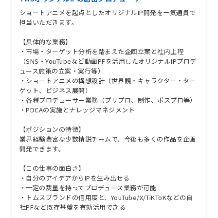
ショートアニメを起点としたオリジナルIP開発を一気通貫で
担当いただきます。
【具体的な業務】
・市場・ターゲット分析を踏まえた企画立案と社内上程
（SNS・YouTubeなど動画PFを活用したオリジナルIPプロデ
ュース施策の立案・実行等）
・ショートアニメの構想設計（世界観・キャラクター・ター
ゲット、ビジネス展開）
・各種プロデューサー業務（プリプロ、制作、ポスプロ等）
・PDCAの実施とナレッジマネジメント
【ポジションの特徴】
業界経験豊富な少数精鋭チームで、今後も多くの作品を企画
開発できます。
【この仕事の面白さ】
・自分のアイデアからIPを生み出せる
・一定の裁量を持ってプロデュース業務が可能
・トムスブランドの信用度と、YouTube/X/TiKToKなどの自
社PFなど既存基盤を有効活用できる