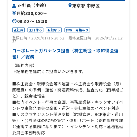
正社員（中途）
東京都 中野区
月給330,000〜
09:30 〜 18:30
正社員
土日休み
転勤なし
昇給・昇格あり
登録日時：2026/01/16 20:52
最終変更日時：2026/05/22 12:
38
コーポレートガバナンス担当（株主総会・取締役会運
営）／総務
【職務内容】
下記業務を幅広くご担当いただきます。
■株主総会・取締役会等の運営・株主総会や取締役会（月1
回程度）の準備・運営・関連資料作成、監査対応（四半期ご
と）、親会社報告
■社内イベント・行事の企画、事務局業務・キックオフイベ
ントや事業発表会の企画・運営・会社主催のイベント対応
■リスクマネジメント関連支援（危機管理、BCP策定・運用
等）・会社全体のBCPの策定・運用サポート（総務部施設課
と連携する業務になります）・インシデント対応・危機管理
委員会事務局対応