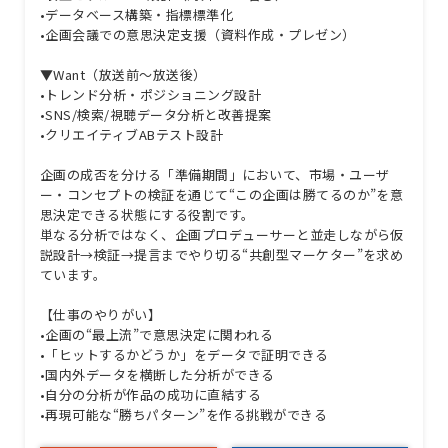
•データベース構築・指標標準化
•企画会議での意思決定支援（資料作成・プレゼン）
▼Want（放送前〜放送後）
•トレンド分析・ポジショニング設計
•SNS/検索/視聴データ分析と改善提案
•クリエイティブABテスト設計
企画の成否を分ける「準備期間」において、市場・ユーザ
ー・コンセプトの検証を通じて“この企画は勝てるのか”を意
思決定できる状態にする役割です。
単なる分析ではなく、企画プロデューサーと並走しながら仮
説設計→検証→提言までやり切る“共創型マーケター”を求め
ています。
【仕事のやりがい】
•企画の“最上流”で意思決定に関われる
•「ヒットするかどうか」をデータで証明できる
•国内外データを横断した分析ができる
•自分の分析が作品の成功に直結する
•再現可能な“勝ちパターン”を作る挑戦ができる