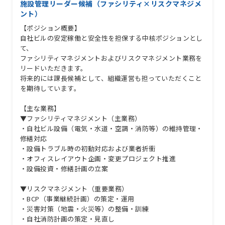
施設管理リーダー候補（ファシリティ×リスクマネジメ
ント）
【ポジション概要】
自社ビルの安定稼働と安全性を担保する中核ポジションとし
て、
ファシリティマネジメントおよびリスクマネジメント業務を
リードいただきます。
将来的には課長候補として、組織運営も担っていただくこと
を期待しています。
【主な業務】
▼ファシリティマネジメント（主業務）
・自社ビル設備（電気・水道・空調・消防等）の維持管理・
修繕対応
・設備トラブル時の初動対応および業者折衝
・オフィスレイアウト企画・変更プロジェクト推進
・設備投資・修繕計画の立案
▼リスクマネジメント（重要業務）
・BCP（事業継続計画）の策定・運用
・災害対策（地震・火災等）の整備・訓練
・自社消防計画の策定・見直し