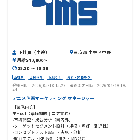
正社員（中途）
東京都 中野区中野
月給540,000〜
09:30 〜 18:30
正社員
土日休み
転勤なし
昇給・昇格あり
登録日時：2026/05/18 15:29
最終変更日時：2026/05/19 19:
24
アニメ企画マーケティング マネージャー
【業務内容】
▼Must（準備期間｜コア業務）
•市場調査・競合分析（国内外）
•ターゲットセグメント設計（規模・嗜好・到達性）
•コンセプトテスト設計・実施・分析
•収益モデル・KPI設計（海外・MD含む）