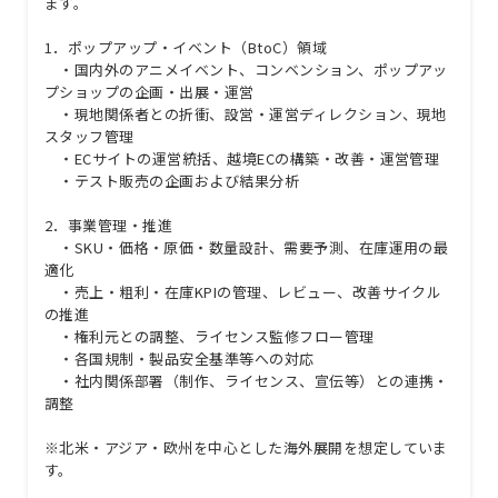
ます。
1．ポップアップ・イベント（BtoC）領域
・国内外のアニメイベント、コンベンション、ポップアッ
プショップの企画・出展・運営
・現地関係者との折衝、設営・運営ディレクション、現地
スタッフ管理
・ECサイトの運営統括、越境ECの構築・改善・運営管理
・テスト販売の企画および結果分析
2．事業管理・推進
・SKU・価格・原価・数量設計、需要予測、在庫運用の最
適化
・売上・粗利・在庫KPIの管理、レビュー、改善サイクル
の推進
・権利元との調整、ライセンス監修フロー管理
・各国規制・製品安全基準等への対応
・社内関係部署（制作、ライセンス、宣伝等）との連携・
調整
※北米・アジア・欧州を中心とした海外展開を想定していま
す。