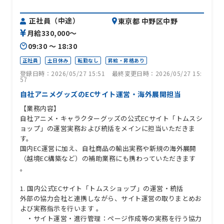
正社員（中途）
東京都 中野区中野
月給330,000〜
09:30 〜 18:30
正社員
土日休み
転勤なし
昇給・昇格あり
登録日時：2026/05/27 15:51
最終変更日時：2026/05/27 15:
57
自社アニメグッズのECサイト運営・海外展開担当
【業務内容】
自社アニメ・キャラクターグッズの公式ECサイト「トムスシ
ョップ」の運営実務および統括をメインに担当いただきま
す。
国内EC運営に加え、自社商品の輸出実務や新規の海外展開
（越境EC構築など）の補助業務にも携わっていただきます
。
1. 国内公式ECサイト「トムスショップ」の運営・統括
外部の協力会社と連携しながら、サイト運営の取りまとめお
よび実務指示を行います 。
・サイト運営・進行管理：ページ作成等の実務を行う協力