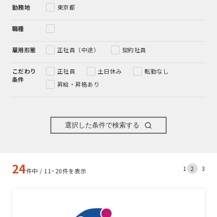
勤務地
東京都
職種
雇用形態
正社員（中途）
契約社員
こだわり
正社員
土日休み
転勤なし
条件
昇給・昇格あり
選択した条件で検索する
24
1
2
3
件中 / 11~20件を表示