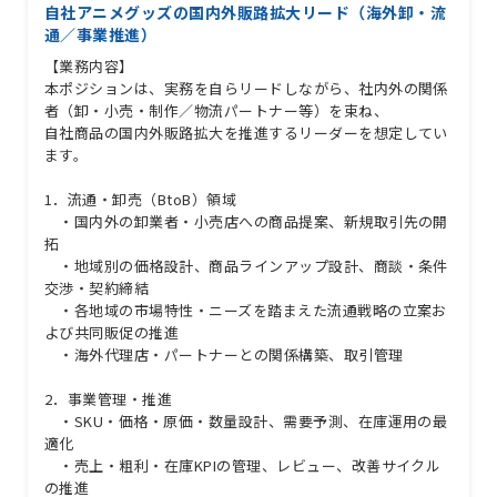
自社アニメグッズの国内外販路拡大リード（海外卸・流
通／事業推進）
【業務内容】
本ポジションは、実務を自らリードしながら、社内外の関係
者（卸・小売・制作／物流パートナー等）を束ね、
自社商品の国内外販路拡大を推進するリーダーを想定してい
ます。
1．流通・卸売（BtoB）領域
・国内外の卸業者・小売店への商品提案、新規取引先の開
拓
・地域別の価格設計、商品ラインアップ設計、商談・条件
交渉・契約締結
・各地域の市場特性・ニーズを踏まえた流通戦略の立案お
よび共同販促の推進
・海外代理店・パートナーとの関係構築、取引管理
2．事業管理・推進
・SKU・価格・原価・数量設計、需要予測、在庫運用の最
適化
・売上・粗利・在庫KPIの管理、レビュー、改善サイクル
の推進