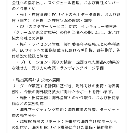
会社への指示出し、スケジュール管理、および自社メンバー
のとりまとめ
・売上・在庫管理：ECサイトの売上データ管理、および倉
庫（国内）と連携した在庫状況の確認・調整
・CS（カスタマーサービス）対応：イレギュラー発生時
（クレームや返金対応等）の各担当者への指示出し、および
協力会社との連携
・権利・ライセンス管理：製作委員会や版権元との各種調
整、ECサイトへの画像掲載時における著作権、許諾期間、監
修状況の確認と管理
・プロモーション・売り方検討：企画された商品の効果的
な魅せ方・売り方の考案・ランディングページ準備
2. 輸出実務および海外展開
リーダーが策定する計画に基づき、海外向けの出荷・物流実
務や、今後の海外販路拡大に向けたサポートを行います。
・輸出・出荷実務：海外倉庫とのやり取り、および出荷準
備などの実務対応
・海外マーケティング補助：海外市場の調査、ターゲット
層の動向分析
・越境EC展開のサポート：将来的な海外向けECモールへ
の出店や、海外用ECサイト構築に向けた準備・補助業務