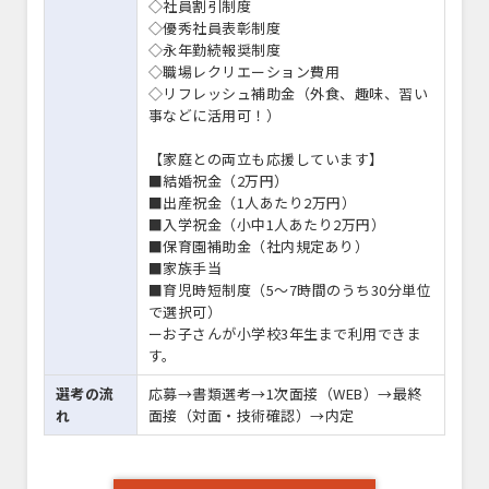
◇社員割引制度
◇優秀社員表彰制度
◇永年勤続報奨制度
◇職場レクリエーション費用
◇リフレッシュ補助金（外食、趣味、習い
事などに活用可！）
【家庭との両立も応援しています】
■結婚祝金（2万円）
■出産祝金（1人あたり2万円）
■入学祝金（小中1人あたり2万円）
■保育園補助金（社内規定あり）
■家族手当
■育児時短制度（5～7時間のうち30分単位
で選択可）
ーお子さんが小学校3年生まで利用できま
す。
選考の流
応募→書類選考→1次面接（WEB）→最終
れ
面接（対面・技術確認）→内定