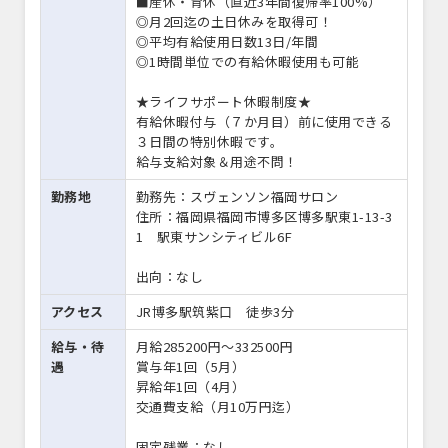
■産休・育休（直近3年間復帰率100%）
◎月2回迄の土日休みを取得可！
◎平均有給使用日数13日/年間
◎1時間単位での有給休暇使用も可能
★ライフサポート休暇制度★
有給休暇付与（７か月目）前に使用できる
３日間の特別休暇です。
給与支給対象＆用途不問！
勤務地
勤務先：スヴェンソン福岡サロン
住所：福岡県福岡市博多区博多駅東1-13-3
1 駅東サンシティビル6F
出向：なし
アクセス
JR博多駅筑紫口 徒歩3分
給与・待
月給285200円〜332500円
遇
賞与年1回（5月）
昇給年1回（4月）
交通費支給（月10万円迄）
固定残業：なし