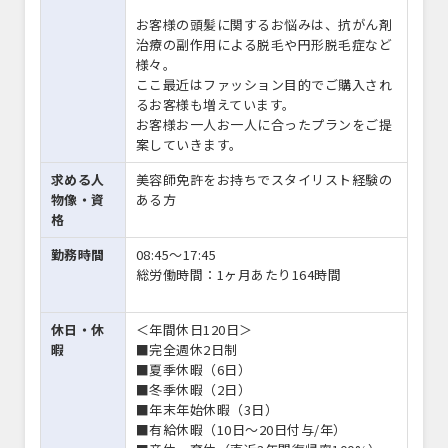
お客様の頭髪に関するお悩みは、抗がん剤
治療の副作用による脱毛や円形脱毛症など
様々。
ここ最近はファッション目的でご購入され
るお客様も増えています。
お客様お一人お一人に合ったプランをご提
案していきます。
求める人
美容師免許をお持ちでスタイリスト経験の
物像・資
ある方
格
勤務時間
08:45〜17:45
総労働時間：1ヶ月あたり164時間
休日・休
＜年間休日120日＞
暇
■完全週休2日制
■夏季休暇（6日）
■冬季休暇（2日）
■年末年始休暇（3日）
■有給休暇（10日～20日付与/年）