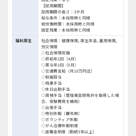
【試用期間】
試用期間の長さ：3か月
給与条件：本採用時と同様
総労働時間：本採用時と同様
固定残業：本採用時と同様
福利厚生
社会保険：健康保険, 厚生年金, 雇用保険,
労災保険
◇社会保険完備
◇昇給年1回（4月）
◇賞与年1回（5月）
◇交通費支給（月10万円迄）
◇制服貸与
◇残業手当
◇休日出勤手当
◇資格手当（管理美容師免許を取得した場
合、受験費用を補助）
◇出張手当
◇特別休暇（慶弔時）
◇ボランティア休暇
◇がん治療休暇制度
◇退職金制度（勤続3年以上）