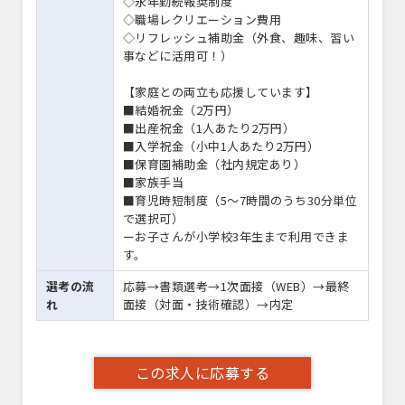
◇永年勤続報奨制度
◇職場レクリエーション費用
◇リフレッシュ補助金（外食、趣味、習い
事などに活用可！）
【家庭との両立も応援しています】
■結婚祝金（2万円）
■出産祝金（1人あたり2万円）
■入学祝金（小中1人あたり2万円）
■保育園補助金（社内規定あり）
■家族手当
■育児時短制度（5～7時間のうち30分単位
で選択可）
ーお子さんが小学校3年生まで利用できま
す。
選考の流
応募→書類選考→1次面接（WEB）→最終
れ
面接（対面・技術確認）→内定
この求人に応募する