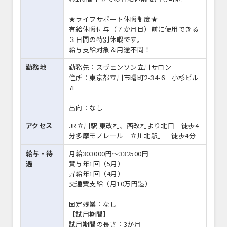
★ライフサポート休暇制度★
有給休暇付与（７か月目）前に使用できる
３日間の特別休暇です。
給与支給対象＆用途不問！
勤務地
勤務先：スヴェンソン立川サロン
住所：東京都立川市曙町2-34-6 小杉ビル
7F
出向：なし
アクセス
JR立川駅 東改札、西改札より北口 徒歩4
分多摩モノレール「立川北駅」 徒歩4分
給与・待
月給303000円〜332500円
遇
賞与年1回（5月）
昇給年1回（4月）
交通費支給（月10万円迄）
固定残業：なし
【試用期間】
試用期間の長さ：3か月