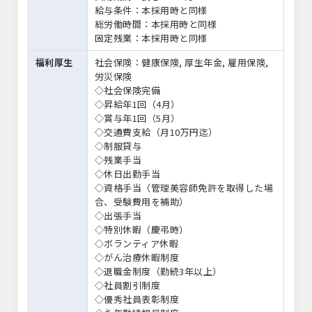
給与条件：本採用時と同様
総労働時間：本採用時と同様
固定残業：本採用時と同様
福利厚生
社会保険：健康保険, 厚生年金, 雇用保険,
労災保険
◇社会保険完備
◇昇給年1回（4月）
◇賞与年1回（5月）
◇交通費支給（月10万円迄）
◇制服貸与
◇残業手当
◇休日出勤手当
◇資格手当（管理美容師免許を取得した場
合、受験費用を補助）
◇出張手当
◇特別休暇（慶弔時）
◇ボランティア休暇
◇がん治療休暇制度
◇退職金制度（勤続3年以上）
◇社員割引制度
◇優秀社員表彰制度