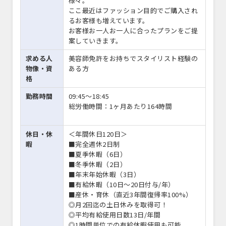
様々。
ここ最近はファッション目的でご購入され
るお客様も増えています。
お客様お一人お一人に合ったプランをご提
案していきます。
求める人
美容師免許をお持ちでスタイリスト経験の
物像・資
ある方
格
勤務時間
09:45〜18:45
総労働時間：1ヶ月あたり164時間
休日・休
＜年間休日120日＞
暇
■完全週休2日制
■夏季休暇（6日）
■冬季休暇（2日）
■年末年始休暇（3日）
■有給休暇（10日～20日付与/年）
■産休・育休（直近3年間復帰率100%）
◎月2回迄の土日休みを取得可！
◎平均有給使用日数13日/年間
◎1時間単位での有給休暇使用も可能