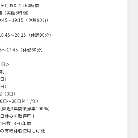
ヶ月あたり160時間
細（実働8時間）
:45～19:15（休憩90分）
5～20:15（休憩90分）
5～17:45（休憩60分）
0日＞
日制
6日）
2日）
暇（3日）
0日～20日付与/年）
直近3年間復帰率100%）
土日休みを取得可！
日数13日/年間
での有給休暇使用も可能