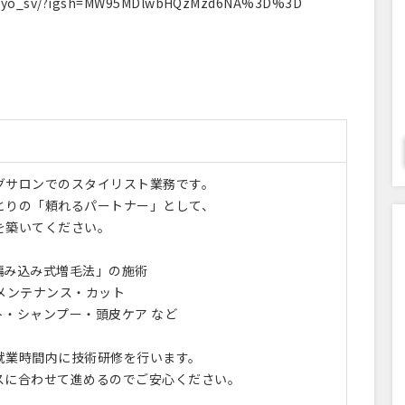
saiyo_sv/?igsh=MW95MDlwbHQzMzd6NA%3D%3D
グサロンでのスタイリスト業務です。
とりの「頼れるパートナー」として、
を築いてください。
編み込み式増毛法」の施術
のメンテナンス・カット
ト・シャンプー・頭皮ケア など
就業時間内に技術研修を行います。
スに合わせて進めるのでご安心ください。