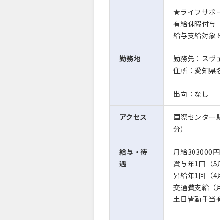
★ライフサポ
有給休暇付与
給与支給対象
勤務地
勤務先：スヴ
住所：愛知県名
出向：なし
アクセス
国際センター
分）
給与・待
月給303000円
遇
賞与年1回（5
昇給年1回（4
交通費支給（月
土日皆勤手当有