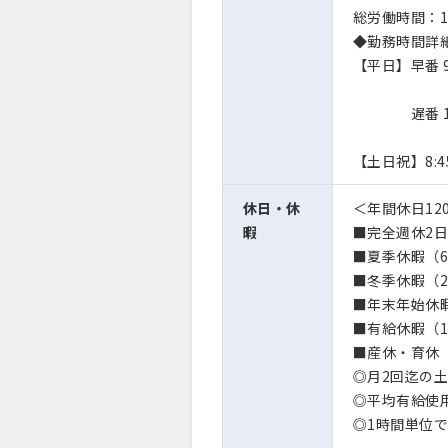
総労働時間：1
◆勤務時間詳
【平日】早番 9
遅番 10:4
【土日祝】8:4
休日・休
＜年間休日12
暇
■完全週休2
■夏季休暇（
■冬季休暇（
■年末年始休
■有給休暇（1
■産休・育休（
◎月2回迄の
◎平均有給使用
◎1時間単位