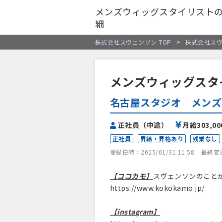
メンズウィッグスタイリスト
細
株式会社スヴェンソン TOP
>
株式会社ス
メンズウィッグスタ
名古屋スタジオ メンズ
正社員（中途）
月給303,0
正社員
昇給・昇格あり
残業なし
登録日時：2025/01/31 11:58
最終変更日
【ココカモ】
スヴェンソンのこと
https://www.kokokamo.jp/
【instagram】