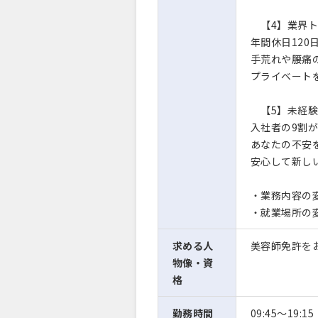
【4】業界ト
年間休日120
手荒れや腰痛
プライベート
【5】未経験
入社者の9割
あなたの不安
安心して新し
・業務内容の
・就業場所の
求める人
美容師免許を
物像・資
格
勤務時間
09:45〜19:15