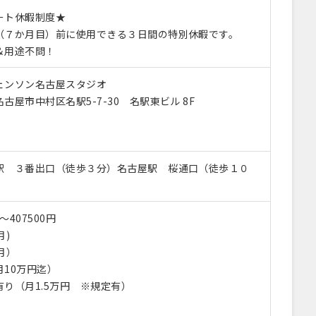
ート休暇制度★
（７か月目）前に使用できる３日間の特別休暇です。
＆用途不問！
ェンソン名古屋スタジオ
古屋市中村区名駅5-7-30 名駅東ビル 8F
駅 ３番出口（徒歩３分）名古屋駅 桜通口（徒歩１０
〜407500円
月)
月）
10万円迄）
り（月1.5万円 ※規定有）