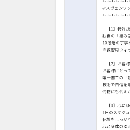
+-+-+-+-+-+-
✅スヴェンソ
+-+-+-+-+-+-
【1】特許技
独自の「編み
10段階の丁
※練習用ウィ
【2】お客様
お客様にとっ
唯一無二の「
技術で自信を
何物にも代え
【3】心にゆ
1日のスケジ
休憩もしっか
心と身体のゆ