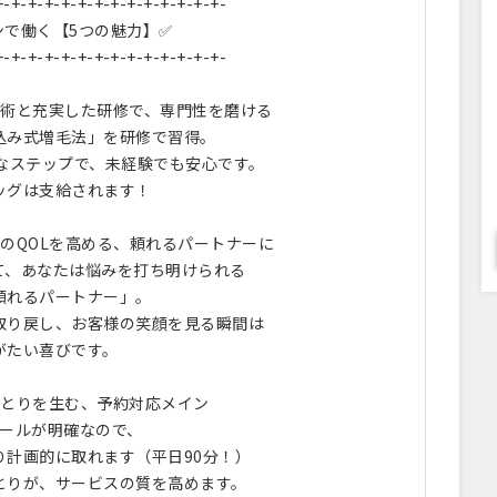
+-+-+-+-+-+-+-+-+-+-+-+-+-+-
ンで働く【5つの魅力】✅
+-+-+-+-+-+-+-+-+-+-+-+-+-+-
術と充実した研修で、専門性を磨ける
込み式増毛法」を研修で習得。
寧なステップで、未経験でも安心です。
ッグは支給されます！
のQOLを高める、頼れるパートナーに
て、あなたは悩みを打ち明けられる
頼れるパートナー」。
取り戻し、お客様の笑顔を見る瞬間は
がたい喜びです。
とりを生む、予約対応メイン
ュールが明確なので、
り計画的に取れます（平日90分！）
とりが、サービスの質を高めます。