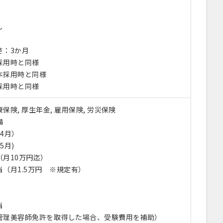
し
さ：3か月
採用時と同様
本採用時と同様
採用時と同様
保険, 厚生年金, 雇用保険, 労災保険
備
4月）
5月)
（月10万円迄）
（月1.5万円 ※規定有）
当
管理美容師免許を取得した場合、受験費用を補助）