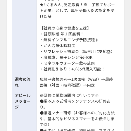
★｢くるみん｣認定取得！※「子育てサポー
ト企業」として、厚生労働大臣の認定を受
けた証
【社員の心身の健康を支援】
・健康診断 年１回無料！
・無料インフルエンザ予防接種💉
・がん治療休暇制度
・リフレッシュ補助金（誕生月に支給🎂）
・冷蔵庫、電子レンジ使用OK
・ミネラルウォーター飲み放題
・社員割引あり！40％off購入可能！
選考の流
応募→書類選考→1次面接（WEB）→最終
れ
面接（対面・技術確認）→内定
アピール
※研修は業務時間内に行います※
メッセー
●編み込み式増毛メンテナンスの研修あ
ジ
り。
●接遇マナー研修（お客様へのご対応方法
や、基本的なビジネスマナーをお伝えしま
す◎）
●その他（理念研修、技術研修、マネジメ