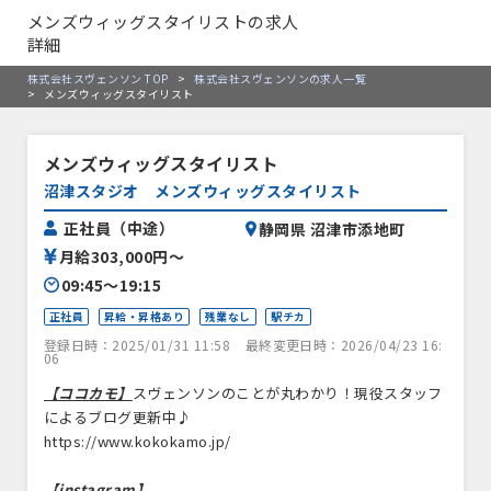
メンズウィッグスタイリストの求人
詳細
株式会社スヴェンソン TOP
>
株式会社スヴェンソンの求人一覧
>
メンズウィッグスタイリスト
メンズウィッグスタイリスト
沼津スタジオ メンズウィッグスタイリスト
正社員（中途）
静岡県 沼津市添地町
月給303,000円〜
09:45〜19:15
正社員
昇給・昇格あり
残業なし
駅チカ
登録日時：2025/01/31 11:58
最終変更日時：2026/04/23 16:
06
【ココカモ】
スヴェンソンのことが丸わかり！現役スタッフ
によるブログ更新中♪
https://www.kokokamo.jp/
【instagram】