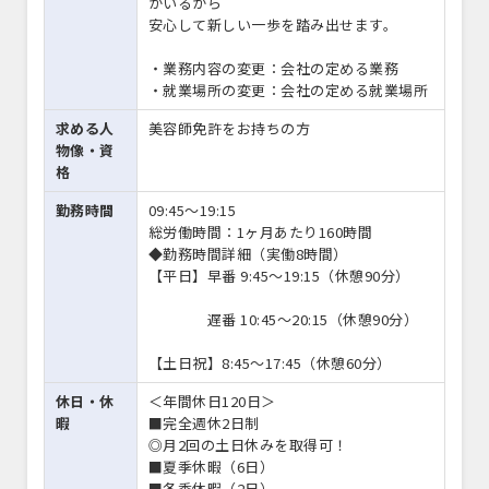
がいるから
安心して新しい一歩を踏み出せます。
・業務内容の変更：会社の定める業務
・就業場所の変更：会社の定める就業場所
求める人
美容師免許をお持ちの方
物像・資
格
勤務時間
09:45〜19:15
総労働時間：1ヶ月あたり160時間
◆勤務時間詳細（実働8時間）
【平日】早番 9:45～19:15（休憩90分）
遅番 10:45～20:15（休憩90分）
【土日祝】8:45～17:45（休憩60分）
休日・休
＜年間休日120日＞
暇
■完全週休2日制
◎月2回の土日休みを取得可！
■夏季休暇（6日）
■冬季休暇（2日）