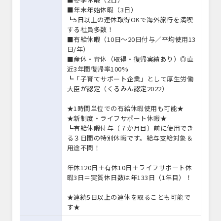
■年末年始休暇（3日）
┗5日以上の連休取得OKで海外旅行を満喫
する社員多数！
■有給休暇（10日～20日付与／平均使用13
日/年）
■産休・育休（取得・復帰実績あり）◎直
近3年間復帰率100%
┗「子育てサポート企業」として厚生労働
大臣が認定（くるみん認定2022）
★1時間単位での有給休暇使用も可能★
★新制度・ライフサポート休暇★
┗有給休暇付与（７か月目）前に使用でき
る３日間の特別休暇です。給与支給対象＆
用途不問！
年休120日＋有休10日＋ライフサポート休
暇3日＝実質休日数は年133日（1年目）！
★連続5日以上の連休を取ることも可能で
す★