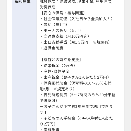
福利厚生
社会保険：健康保険, 厚生年金, 雇用保険,
労災保険
【安心の保険・給与関連】
・社会保険完備（入社日から全員加入！）
・昇給（年1回）
・ボーナスあり（５月）
・交通費支給（月10万円迄）
・土日皆勤手当（月1.5万円 ※規定有）
・退職金制度
【家庭との両立を支援】
・結婚祝金（2万円）
・産休･育休制度
・出産祝金（お子さん1人あたり2万円）
・保育園補助金（保育料の10～25％を補
助/月 ※規定あり）
・育児時短制度（5～7時間のうち30分単位
で選択可）
ーお子さんが小学校3年生まで利用できま
す！
・子どもの入学祝金（小中入学時1人あた
り2万円）
・家族手当