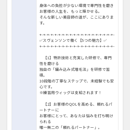
身体への負担が少ない環境で専門性を磨き
お客様の人生を、もっと輝かせる。
そんな新しい美容師の道が、ここにありま
す。
+-+-+-+-+-+-+-+-+-+-+-+-+-+-+-+-+-+-+-+-
✅スヴェンソンで働く【5つの魅力】✅
+-+-+-+-+-+-+-+-+-+-+-+-+-+-+-+-+-+-+-+-
【1】特許技術と充実した研修で、専門
性を磨ける
独自の「編み込み式増毛法」を研修で習
得。
10段階の丁寧なステップで、未経験でも安
心です。
※練習用ウィッグは支給されます！
【2】お客様のQOLを高める、頼れるパ
ートナーに
お客様にとって、あなたは悩みを打ち明け
られる
唯一無二の「頼れるパートナー」。