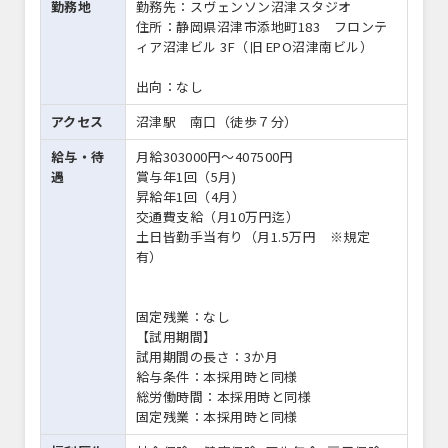
勤務地
勤務先：スヴェンソン沼津スタジオ
住所：静岡県沼津市添地町183 フロンテ
ィア沼津ビル 3F（旧 EPO沼津南ビル）
出向：なし
アクセス
沼津駅 南口（徒歩７分）
給与・待
月給303000円〜407500円
遇
賞与年1回（5月)
昇給年1回（4月）
交通費支給（月10万円迄）
土日皆勤手当有り（月1.5万円 ※規定
有）
固定残業：なし
【試用期間】
試用期間の長さ：3か月
給与条件：本採用時と同様
総労働時間：本採用時と同様
固定残業：本採用時と同様