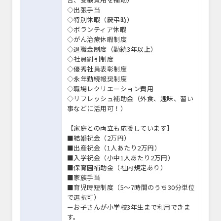
◇出張手当
◇特別休暇（慶弔時）
◇ボランティア休暇
◇がん治療休暇制度
◇退職金制度（勤続3年以上）
◇社員割引制度
◇優秀社員表彰制度
◇永年勤続報奨制度
◇職場レクリエーション費用
◇リフレッシュ補助金（外食、趣味、習い
事などに活用可！）
【家庭との両立も応援しています】
■結婚祝金（2万円）
■出産祝金（1人あたり2万円）
■入学祝金（小中1人あたり2万円）
■保育園補助金（社内規定あり）
■家族手当
■育児時短制度（5～7時間のうち30分単位
で選択可）
ーお子さんが小学校3年生まで利用できま
す。