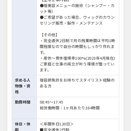
●理美容メニューの施術（シャンプー・カ
ット等）
●ご希望があった場合、ウィッグのカウン
セリング販売・製作・メンテナンス
【その他】
・完全週休2日制で月の残業時間は平均1時
間程度なので自分の時間もしっかり作れま
す。
・産休～育休復帰率100%(2023年4月現在)
ご家庭と仕事の両立が叶う環境が整ってい
ます。
求める人
理容師免許をお持ちでスタイリスト経験の
物像・資
ある方
格
勤務時間
08:45〜17:45
総労働時間：1ヶ月あたり164時間
休日・休
＜年間休日120日＞
暇
■完全週休2日制