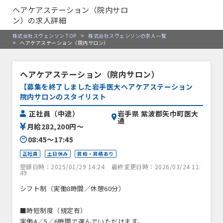
ヘアケアステーション（院内サロ
ン）の求人詳細
株式会社スヴェンソン TOP
>
株式会社スヴェンソンの求人一覧
>
ヘアケアステーション（院内サロン）
ヘアケアステーション（院内サロン）
【募集を終了しました岩手医大ヘアケアステーション
院内サロンのスタイリスト
岩手県 紫波郡矢巾町医大
正社員（中途）
通
月給282,200円〜
08:45〜17:45
正社員
土日休み
昇給・昇格あり
登録日時：2025/01/29 14:24
最終変更日時：2026/03/24 11:
49
シフト制（実働8時間／休憩60分）
■時短制度（規定有）
実働4／5／6時間で選んでいただけます。