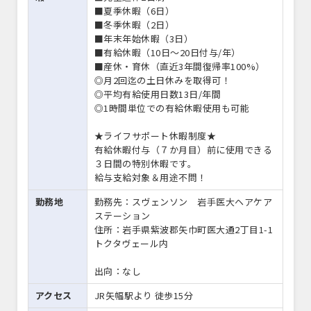
■夏季休暇（6日）
■冬季休暇（2日）
■年末年始休暇（3日）
■有給休暇（10日～20日付与/年）
■産休・育休（直近3年間復帰率100%）
◎月2回迄の土日休みを取得可！
◎平均有給使用日数13日/年間
◎1時間単位での有給休暇使用も可能
★ライフサポート休暇制度★
有給休暇付与（７か月目）前に使用できる
３日間の特別休暇です。
給与支給対象＆用途不問！
勤務地
勤務先：スヴェンソン 岩手医大ヘアケア
ステーション
住所：岩手県紫波郡矢巾町医大通2丁目1-1
トクタヴェール内
出向：なし
アクセス
JR矢幅駅より 徒歩15分