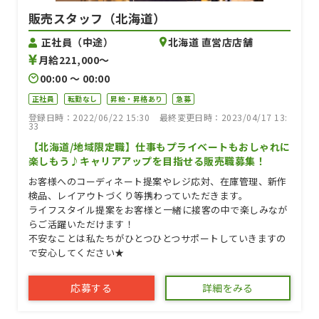
販売スタッフ（北海道）
正社員（中途）
北海道 直営店店舗
月給221,000〜
00:00 〜 00:00
正社員
転勤なし
昇給・昇格あり
急募
登録日時：2022/06/22 15:30
最終変更日時：2023/04/17 13:
33
【北海道/地域限定職】仕事もプライベートもおしゃれに
楽しもう♪キャリアアップを目指せる販売職募集！
お客様へのコーディネート提案やレジ応対、在庫管理、新作
検品、レイアウトづくり等携わっていただきます。
ライフスタイル提案をお客様と一緒に接客の中で楽しみなが
らご活躍いただけます！
不安なことは私たちがひとつひとつサポートしていきますの
で安心してください★
応募する
詳細をみる