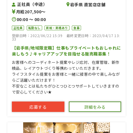
正社員（中途）
岩手県 直営店店舗
月給207,500〜
00:00 〜 00:00
正社員
転勤なし
昇給・昇格あり
急募
登録日時：2022/06/22 15:39
最終変更日時：2023/04/17 13:
33
【岩手県/地域限定職】仕事もプライベートもおしゃれに
楽しもう♪キャリアアップを目指せる販売職募集！
お客様へのコーディネート提案やレジ応対、在庫管理、新作
検品、レイアウトづくり等携わっていただきます。
ライフスタイル提案をお客様と一緒に接客の中で楽しみなが
らご活躍いただけます！
不安なことは私たちがひとつひとつサポートしていきますの
で安心してください★
応募する
詳細をみる