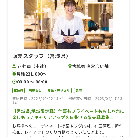
販売スタッフ（宮城県）
正社員（中途）
宮城県 直営店店舗
月給221,000〜
00:00 〜 00:00
正社員
転勤なし
昇給・昇格あり
急募
登録日時：2022/06/22 15:41
最終変更日時：2023/04/17 13:
32
【宮城県/地域限定職】仕事もプライベートもおしゃれに
楽しもう♪キャリアアップを目指せる販売職募集！
お客様へのコーディネート提案やレジ応対、在庫管理、新作
検品、レイアウトづくり等携わっていただきます。