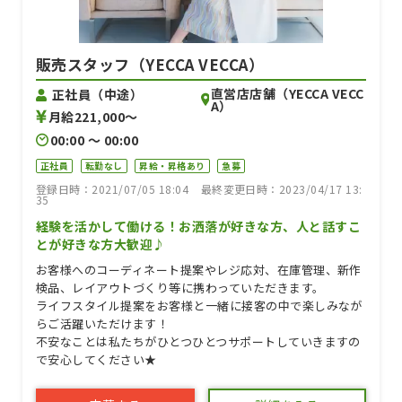
販売スタッフ（YECCA VECCA）
直営店店舗（YECCA VECC
正社員（中途）
A）
月給221,000〜
00:00 〜 00:00
正社員
転勤なし
昇給・昇格あり
急募
登録日時：2021/07/05 18:04
最終変更日時：2023/04/17 13:
35
経験を活かして働ける！お洒落が好きな方、人と話すこ
とが好きな方大歓迎♪
お客様へのコーディネート提案やレジ応対、在庫管理、新作
検品、レイアウトづくり等に携わっていただきます。
ライフスタイル提案をお客様と一緒に接客の中で楽しみなが
らご活躍いただけます！
不安なことは私たちがひとつひとつサポートしていきますの
で安心してください★