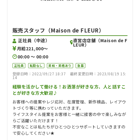
販売スタッフ（Maison de FLEUR）
直営店店舗（Maison de F
正社員（中途）
LEUR）
月給221,000〜
00:00 〜 00:00
正社員
転勤なし
昇給・昇格あり
急募
登録日時：2022/09/27 18:37
最終変更日時：2023/08/19 15:
14
経験を活かして働ける！お洒落が好きな方、人と話すこ
とが好きな方大歓迎♪
お客様への提案やレジ応対、在庫管理、新作検品、レイアウ
トづくり等に携わっていただきます。
ライフスタイル提案をお客様と一緒に接客の中で楽しみなが
らご活躍いただけます！
不安なことは私たちがひとつひとつサポートしていきますの
で安心してください★