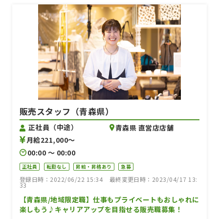
販売スタッフ（青森県）
正社員（中途）
青森県 直営店店舗
月給221,000〜
00:00 〜 00:00
正社員
転勤なし
昇給・昇格あり
急募
登録日時：2022/06/22 15:34
最終変更日時：2023/04/17 13:
33
【青森県/地域限定職】仕事もプライベートもおしゃれに
楽しもう♪キャリアアップを目指せる販売職募集！