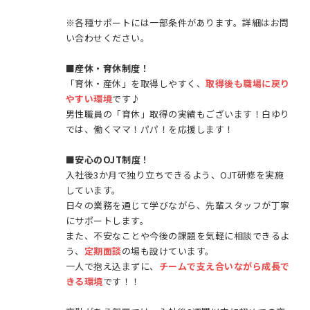
※各種サポートには一部条件があります。詳細はお問
い合わせください。
■
産休・育休制度！
「育休・産休」を取得しやすく、
取得後も職場に戻り
やすい環境
です♪
男性職員の「育休」取得の実績もございます！白ゆり
では、働くママ！パパ！を応援します！
■安心のOJT制度！
入社後3か月で独り立ちできるよう、OJT研修を実施
しています。
日々の業務を通じて学びながら、先輩スタッフが丁寧
にサポートします。
また、不安なことや今後の課題を気軽に相談できるよ
う、
定期面談
の場も設けています。
一人で抱え込まずに、
チームで支え合いながら成長で
きる環境
です！！