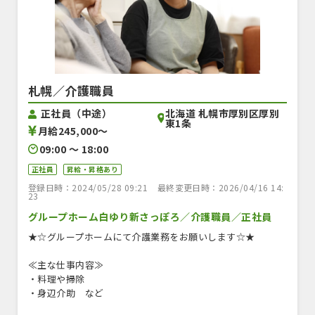
札幌／介護職員
北海道 札幌市厚別区厚別
正社員（中途）
東1条
月給245,000〜
09:00 〜 18:00
正社員
昇給・昇格あり
登録日時：2024/05/28 09:21
最終変更日時：2026/04/16 14:
23
グループホーム白ゆり新さっぽろ／介護職員／正社員
★☆グループホームにて介護業務をお願いします☆★
≪主な仕事内容≫
・料理や掃除
・身辺介助 など