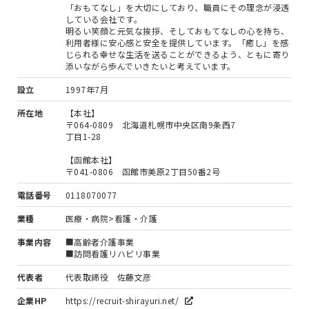
「おもてなし」を大切にしており、職員にその理念が浸透
している会社です。
明るい笑顔と元気な挨拶、そしておもてなしの心を持ち、
利用者様に安心感と安全を提供しています。「癒し」を感
じられる幸せな生活を送ることができるよう、ともに寄り
添いながら歩んでいきたいと考えています。
設立
1997年7月
所在地
【本社】
〒064-0809 北海道札幌市中央区南9条西7
丁目1-28
【函館本社】
〒041-0806 函館市美原2丁目50番2号
電話番号
0118070077
業種
医療・病院>看護・介護
事業内容
■高齢者介護事業
■訪問看護リハビリ事業
代表者
代表取締役 佐藤文彦
企業HP
https://recruit-shirayuri.net/