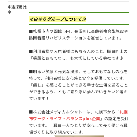
中途採用比
率
≪白ゆりグループについて≫
■札幌市内や函館市内、長沼町に高齢者複合型施設や
訪問看護リハビリステーションを運営しています。
■利用者様や入居者様はもちろんのこと、職員同士の
「笑顔とおもてなし」も大切にしている会社です♪
■明るい笑顔と元気な挨拶、そしておもてなしの心を
持って、利用者様に安心感と安全を提供しています。
「癒し」を感じることができる幸せな生活を送ること
ができるよう、ともに寄り添い歩んでいきたいと考え
ています！
■株式会社メディカルシャトーは、札幌市から「
札幌
市ワーク・ライフ・バランスplus企業
」の認定を受け
ています。
職員一人ひとりが安心して長く働ける職
場づくりに取り組んでいます。