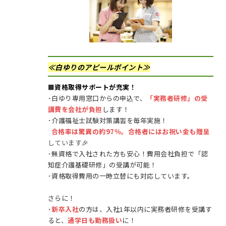
≪白ゆりのアピールポイント≫
■
資格取得サポートが充実！
･白ゆり専用窓口からの申込で、
「実務者研修」の受
講費を会社が負担
します！
･介護福祉士試験対策講習を毎年実施！
合格率は驚異の約97％。合格者にはお祝い金も贈呈
しています
🎉
･無資格で入社された方も安心！費用会社負担で「認
知症介護基礎研修」の受講が可能！
･資格取得費用の一時立替にも対応しています。
さらに！
･
新卒入社
の方は、入社1年以内に実務者研修を受講す
ると、
通学日も勤務扱い
に！