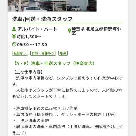
洗車/回送・洗浄スタッフ
埼玉県 北足立郡伊奈町小
アルバイト・パート
室
時給1,300〜
09:30 〜 17:30
転勤なし
昇給・昇格あり
急募
【A・P】洗車・回送スタッフ（伊奈支店）
【主な仕事内容】
洗車や車内清掃など、シンプルで覚えやすい作業が中心で
す。
入社後はスタッフが丁寧にお教えしますので、未経験の方
も安心してスタートできます。
・洗車機使用後の車両拭き上げ作業
・車内清掃（掃除機掛け、ダッシュボードの拭き上げ等）
・手洗い洗車の実施
・展示車両の洗車・車内清掃（手洗い洗車、掃除機掛け、拭
き上げ）