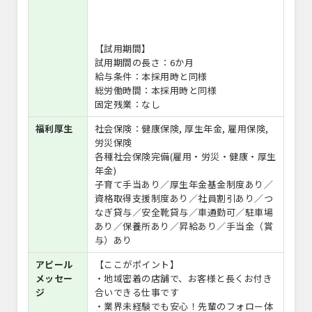
【試用期間】
試用期間の長さ：6か月
給与条件：本採用時と同様
総労働時間：本採用時と同様
固定残業：なし
福利厚生
社会保険：健康保険, 厚生年金, 雇用保険,
労災保険
各種社会保険完備(雇用・労災・健康・厚生
年金)
子育て手当あり／厚生年金基金制度あり／
資格取得支援制度あり／社員割引あり／つ
なぎ貸与／安全靴貸与／車通勤可／駐車場
あり／保養所あり／昇給あり／手当金（賞
与）あり
アピール
【ここがポイント】
メッセー
・地域密着の店舗で、お客様と長くお付き
ジ
合いできる仕事です
・業界未経験でも安心！先輩のフォロー体