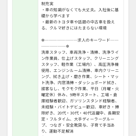
制充実
・車の知識がなくても大丈夫。入社後に基
礎から学べます
・最新のトヨタ車や話題の中古車を扱え
る、クルマ好きにはたまらない環境
✼┈┈┈┈┈┈┈┈求人のキーワード┈┈
┈┈┈┈┈┈✼
洗車スタッフ、車両洗浄・清掃、洗浄ライ
ン作業員、仕上げスタッフ、クリーニング
スタッフ、軽作業（工場内）、高圧洗浄機
使用、エンジンルーム清掃、車内クリーニ
ング、拭き上げ・磨き作業、シート・マッ
ト洗浄、内窓清掃・ダッシュボード拭き、
接客なし、モクモク作業、平日（月曜・火
曜定休）休み、9時半スタート、工場・倉
庫経験者歓迎、ガソリンスタンド経験者、
未経験・バイトデビュー歓迎、車好き・掃
除好き、20代・30代・40代活躍中、長期安
定・フルタイム、大手ディーラーグルー
プ、つなぎ・安全靴貸与、子育て手当あ
り、運動不足解消