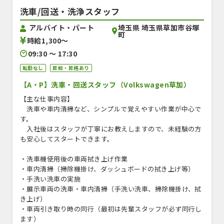
洗車/回送・洗浄スタッフ
埼玉県 埼玉県草加市谷塚
アルバイト・パート
町
時給1,300〜
09:30 〜 17:30
転勤なし
昇給・昇格あり
【A・P】洗車・回送スタッフ（Volkswagen草加）
【主な仕事内容】
洗車や車内清掃など、シンプルで覚えやすい作業が中心で
す。
入社後はスタッフが丁寧にお教えしますので、未経験の方
も安心してスタートできます。
・洗車機使用後の車両拭き上げ作業
・車内清掃（掃除機掛け、ダッシュボードの拭き上げ等）
・手洗い洗車の実施
・展示車両の洗車・車内清掃（手洗い洗車、掃除機掛け、拭
き上げ）
・車両引き取り時の同行（最初は先輩スタッフが必ず同行し
ます）