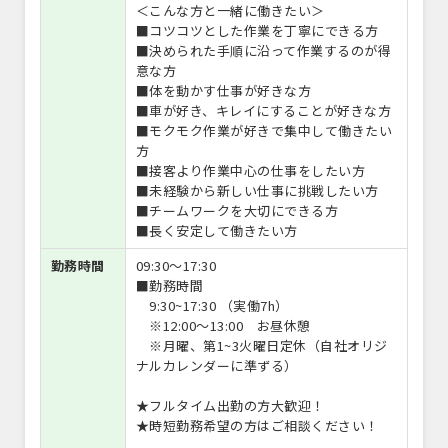
＜こんな方と一緒に働きたい＞
■コツコツとした作業を丁寧にできる方
■決められた手順に沿って作業するのが得
意な方
■体を動かす仕事が好きな方
■車が好き、キレイにすることが好きな方
■モクモク作業が好きで集中して働きたい
方
■接客より作業中心の仕事をしたい方
■未経験から新しい仕事に挑戦したい方
■チームワークを大切にできる方
■長く安定して働きたい方
勤務時間
09:30〜17:30
■勤務時間
9:30~17:30 （実働7h）
※12:00～13:00 お昼休憩
※月曜、第1~3火曜日定休（自社オリジ
ナルカレンダーに準ずる）
★フルタイム出勤の方大歓迎！
★時短勤務希望の方はご相談ください！