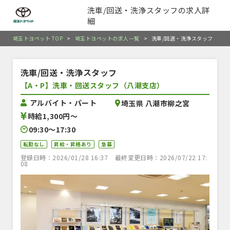
洗車/回送・洗浄スタッフの求人詳
細
埼玉トヨペット TOP
>
埼玉トヨペットの求人一覧
>
洗車/回送・洗浄スタッフ
洗車/回送・洗浄スタッフ
【A・P】洗車・回送スタッフ（八潮支店）
アルバイト・パート
埼玉県 八潮市柳之宮
時給1,300円〜
09:30〜17:30
転勤なし
昇給・昇格あり
急募
登録日時：2026/01/28 16:37
最終変更日時：2026/07/22 17:
08