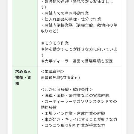
・お客様の送迎（慣れてからお任せしま
す）
・店舗内での車両移動作業
・仕入れ部品の整理・仕分け作業
・店舗内清掃業務（清掃全般、敷地内の草
取りなど）
♯モクモク作業
♯体を動かすことが好きな方に向いていま
す
♯大手ディーラー運営で職場環境も安定
求める人
＜応募資格＞
物像・資
要普通免許(AT限定可)
格
＜活かせる経験・歓迎条件＞
・洗車・清掃・軽作業などの実務経験
・カーディーラーやガソリンスタンドでの
勤務経験
・工場ライン作業・倉庫作業の経験
・車が好き・キレイにすることが好きな方
・コツコツ取り組む作業が得意な方