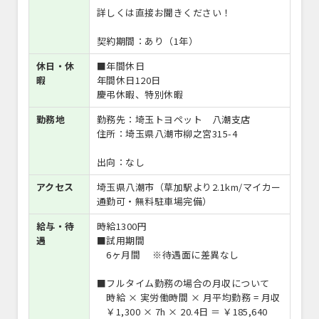
詳しくは直接お聞きください！
契約期間：あり（1年）
休日・休
■年間休日
暇
年間休日120日
慶弔休暇、特別休暇
勤務地
勤務先：埼玉トヨペット 八潮支店
住所：埼玉県八潮市柳之宮315-4
出向：なし
アクセス
埼玉県八潮市（草加駅より2.1km/マイカー
通勤可・無料駐車場完備）
給与・待
時給1300円
遇
■試用期間
6ヶ月間 ※待遇面に差異なし
■フルタイム勤務の場合の月収について
時給 × 実労働時間 × 月平均勤務 = 月収
￥1,300 × 7h × 20.4日 ＝ ￥185,640