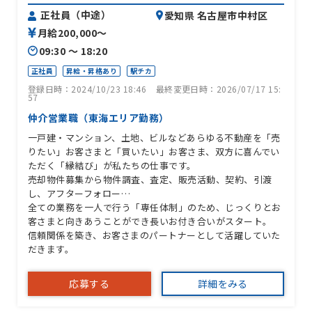
正社員（中途）
愛知県 名古屋市中村区
月給200,000〜
09:30 〜 18:20
正社員
昇給・昇格あり
駅チカ
登録日時：2024/10/23 18:46
最終変更日時：2026/07/17 15:
57
仲介営業職（東海エリア勤務）
一戸建・マンション、土地、ビルなどあらゆる不動産を「売
りたい」お客さまと「買いたい」お客さま、双方に喜んでい
ただく「縁結び」が私たちの仕事です。
売却物件募集から物件調査、査定、販売活動、契約、引渡
し、アフターフォロー…
全ての業務を一人で行う「専任体制」のため、じっくりとお
客さまと向きあうことができ長いお付き合いがスタート。
信頼関係を築き、お客さまのパートナーとして活躍していた
だきます。
応募する
詳細をみる