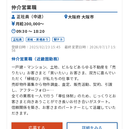
仲介営業職
正社員（中途）
大阪府 大阪市
月給200,000〜
09:30 〜 18:20
正社員
昇給・昇格あり
駅チカ
登録日時：2025/02/23 15:45
最終変更日時：2026/07/17 15:
56
仲介営業職（近畿圏勤務）
一戸建・マンション、土地、ビルなどあらゆる不動産を「売
りたい」お客さまと「買いたい」お客さま、双方に喜んでい
ただく「縁結び」が私たちの仕事です。
売却物件募集から物件調査、査定、販売活動、契約、引渡
し、アフターフォロー…
全ての業務を一人で行う「専任体制」のため、じっくりとお
客さまと向きあうことができ長いお付き合いがスタート。
信頼関係を築き、お客さまのパートナーとして活躍していた
だきます。
応募する
詳細をみる