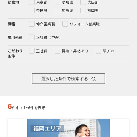
勤務地
東京都
愛知県
大阪府
奈良県
広島県
福岡県
職種
仲介営業職
リフォーム営業職
雇用形態
正社員（中途）
こだわり
正社員
昇給・昇格あり
駅チカ
条件
選択した条件で検索する
6
件中 / 1~6件を表示