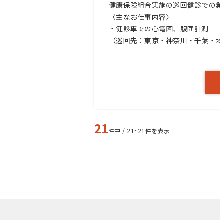
健康保険組合実施の巡回健診での
〈主なお仕事内容〉
・健診車での心電図、腹囲計測
（巡回先：東京・神奈川・千葉・
21
件中 / 21~21件を表示