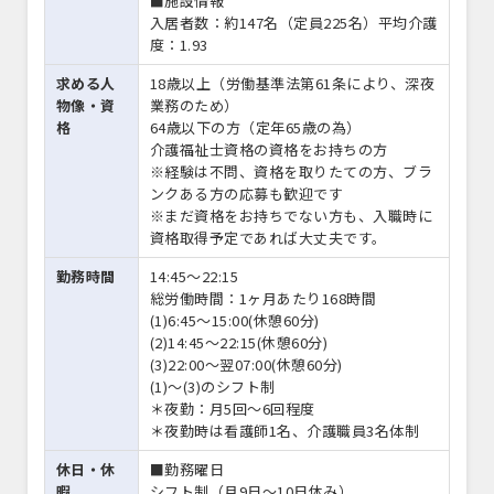
■施設情報
入居者数：約147名（定員225名）平均介護
度：1.93
求める人
18歳以上（労働基準法第61条により、深夜
物像・資
業務のため）
格
64歳以下の方（定年65歳の為）
介護福祉士資格の資格をお持ちの方
※経験は不問、資格を取りたての方、ブラ
ンクある方の応募も歓迎です
※まだ資格をお持ちでない方も、入職時に
資格取得予定であれば大丈夫です。
勤務時間
14:45〜22:15
総労働時間：1ヶ月あたり168時間
(1)6:45～15:00(休憩60分)
(2)14:45～22:15(休憩60分)
(3)22:00～翌07:00(休憩60分)
(1)～(3)のシフト制
＊夜勤：月5回～6回程度
＊夜勤時は看護師1名、介護職員3名体制
休日・休
■勤務曜日
暇
シフト制（月9日～10日休み）