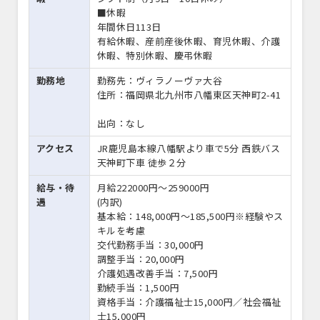
■休暇
年間休日113日
有給休暇、産前産後休暇、育児休暇、介護
休暇、特別休暇、慶弔休暇
勤務地
勤務先：ヴィラノーヴァ大谷
住所：福岡県北九州市八幡東区天神町2-41
出向：なし
アクセス
JR鹿児島本線八幡駅より車で5分 西鉄バス
天神町下車 徒歩２分
給与・待
月給222000円〜259000円
遇
(内訳)
基本給：148,000円～185,500円※経験やス
キルを考慮
交代勤務手当：30,000円
調整手当：20,000円
介護処遇改善手当：7,500円
勤続手当：1,500円
資格手当：介護福祉士15,000円／社会福祉
士15,000円