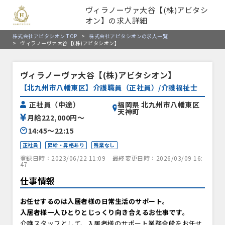
ヴィラノーヴァ大谷【(株)アビタシ
オン】の求人詳細
株式会社アビタシオン TOP
>
株式会社アビタシオンの求人一覧
>
ヴィラノーヴァ大谷【(株)アビタシオン】
ヴィラノーヴァ大谷【(株)アビタシオン】
【北九州市八幡東区】介護職員（正社員）/介護福祉士
福岡県 北九州市八幡東区
正社員（中途）
天神町
月給222,000円〜
14:45〜22:15
正社員
昇給・昇格あり
残業なし
登録日時：2023/06/22 11:09
最終変更日時：2026/03/09 16:
47
仕事情報
お任せするのは入居者様の日常生活のサポート。
入居者様一人ひとりとじっくり向き合えるお仕事です。
介護スタッフとして、入居者様のサポート業務全般をお任せ