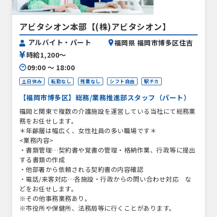
アビタシオン本部【(株)アビタシオン】
アルバイト・パート
福岡県 福岡市博多区住吉
時給1,200〜
09:00 〜 18:00
土日休み
転勤なし
残業なし
シフト自由
駅チカ
【福岡市博多区】総務/業務推進部スタッフ（パート）
福岡と関東で複数の介護施設を運営している当社にて総務業
務をお任せします。
＊年齢層は幅広く、女性社員の多い職場です＊
<業務内容>
・書類管理…契約書や覚書の管理・格納作業、行政等に提出
する書類の作成
・他部署から依頼される契約書の内容確認
・電話/来客対応…各施設・行政からの問い合わせ対応 な
どをお任せします。
※その他事務業務あり。
※市役所や保健所、法務局等に行くことがあります。