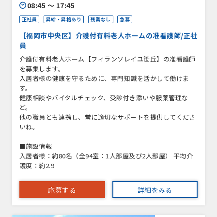
08:45 〜 17:45
正社員
昇給・昇格あり
残業なし
急募
【福岡市中央区】介護付有料老人ホームの准看護師/正社
員
介護付有料老人ホーム【フィランソレイユ笹丘】の准看護師
を募集します。
入居者様の健康を守るために、専門知識を活かして働けま
す。
健康相談やバイタルチェック、受診付き添いや服薬管理な
ど。
他の職員とも連携し、常に適切なサポートを提供してくださ
いね。
■施設情報
入居者様：約80名（全94室：1人部屋及び2人部屋） 平均介
護度：約2.9
応募する
詳細をみる