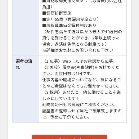
■資格取得支援制度あり（取得費用は会社
負担）
■健康診断実施
■定年65歳（再雇用制度あり）
■再就職準備金貸付制度あり
（条件を満たす方は県から最大で40万円の
貸付を受けることができ、2年以上続けた
場合、返済は免除となる制度です）
※詳細はお気軽にお問い合わせ下さい
選考の流
〈1.応募〉Webまたはお電話から応募。
れ
〈2.面接〉履歴書(写真貼付)をお持ちくだ
さい。面接回数は1回です。
仕事内容や職場についてなど、気になるこ
とやご希望はなんでもお聞かせください。
〈3.採用〉あなたと一緒に働けることを楽
しみにしています！
勤務開始日もお気軽にご相談ください。
履歴書の返却はせず当社で破棄致しますの
で、予めご了承ください。