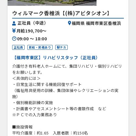
ウィルマーク香椎浜【(株)アビタシオン】
正社員（中途）
福岡県 福岡市東区香椎浜
月給190,700〜
09:00 〜 18:00
正社員
昇給・昇格あり
駅チカ
【福岡市東区】リハビリスタッフ（正社員）
介護付き有料老人ホームにて、集団リハビリ・個別リハビリ
をお願いします。
＜具体的には＞
・日常生活に関する機能回復サポート
（福祉用具使用の訓練、集団体操やレクリエーションの実
施）
・個別機能訓練の実施
・計画書やアセスメントシート等の書類作成 など
※ＰＣでの入力業務あり
■施設情報
平均介護度：約1.65 入居者数：約150名