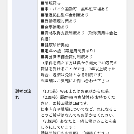
■制服貸与
■車・バイク通勤可：無料駐車場あり
■確定拠出型年金制度あり
■受動喫煙対策あり
■食事補助あり
■資格取得支援制度あり（取得費用は会社
負担）
■健康診断実施
■定年65歳（再雇用制度あり）
■再就職準備金貸付制度あり
（条件を満たす方は県から最大で40万円の
貸付を受けることができ、2年以上続けた
場合、返済は免除となる制度です）
※詳細はお気軽にお問い合わせ下さい
選考の流
〈1.応募〉Webまたはお電話から応募。
れ
〈2.面接〉履歴書(写真貼付)をお持ちくだ
さい。面接回数は1回です。
仕事内容や職場についてなど、気になるこ
とやご希望はなんでもお聞かせください。
〈3.採用〉あなたと一緒に働けることを楽
しみにしています！
勤務開始日もお気軽にご相談ください。