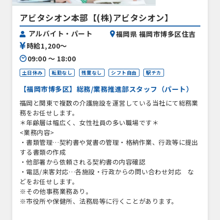
アビタシオン本部【(株)アビタシオン】
アルバイト・パート
福岡県 福岡市博多区住吉
時給1,200〜
09:00 〜 18:00
土日休み
転勤なし
残業なし
シフト自由
駅チカ
【福岡市博多区】総務/業務推進部スタッフ（パート）
福岡と関東で複数の介護施設を運営している当社にて総務業
務をお任せします。
＊年齢層は幅広く、女性社員の多い職場です＊
<業務内容>
・書類管理…契約書や覚書の管理・格納作業、行政等に提出
する書類の作成
・他部署から依頼される契約書の内容確認
・電話/来客対応…各施設・行政からの問い合わせ対応 な
どをお任せします。
※その他事務業務あり。
※市役所や保健所、法務局等に行くことがあります。