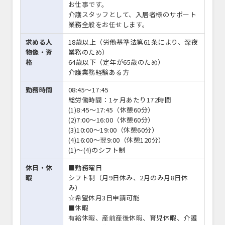
お仕事です。
介護スタッフとして、入居者様のサポート
業務全般をお任せします。
求める人
18歳以上（労働基準法第61条により、深夜
物像・資
業務のため）
格
64歳以下（定年が65歳のため）
介護業務経験ある方
勤務時間
08:45〜17:45
総労働時間：1ヶ月あたり172時間
(1)8:45～17:45（休憩60分）
(2)7:00～16:00（休憩60分）
(3)10:00～19:00（休憩60分）
(4)16:00～翌9:00（休憩120分）
(1)～(4)のシフト制
休日・休
■勤務曜日
暇
シフト制（月9日休み、2月のみ月8日休
み）
☆希望休月3日申請可能
■休暇
有給休暇、産前産後休暇、育児休暇、介護