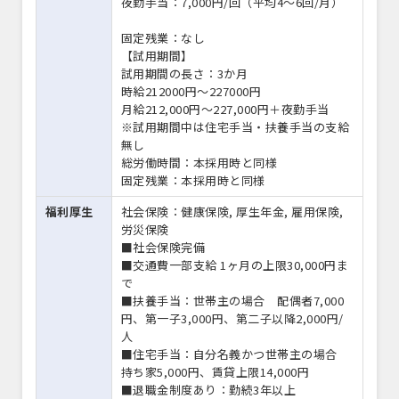
夜勤手当：7,000円/回（平均4～6回/月）
固定残業：なし
【試用期間】
試用期間の長さ：3か月
時給212000円〜227000円
月給212,000円～227,000円＋夜勤手当
※試用期間中は住宅手当・扶養手当の支給
無し
総労働時間：本採用時と同様
固定残業：本採用時と同様
福利厚生
社会保険：健康保険, 厚生年金, 雇用保険,
労災保険
■社会保険完備
■交通費一部支給 1ヶ月の上限30,000円ま
で
■扶養手当：世帯主の場合 配偶者7,000
円、第一子3,000円、第二子以降2,000円/
人
■住宅手当：自分名義かつ世帯主の場合
持ち家5,000円、賃貸上限14,000円
■退職金制度あり：勤続3年以上