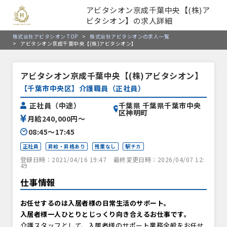
アビタシオン京成千葉中央【(株)ア
ビタシオン】の求人詳細
株式会社アビタシオン TOP
>
株式会社アビタシオンの求人一覧
>
アビタシオン京成千葉中央【(株)アビタシオン】
アビタシオン京成千葉中央【(株)アビタシオン】
【千葉市中央区】介護職員（正社員）
千葉県 千葉県千葉市中央
正社員（中途）
区神明町
月給240,000円〜
08:45〜17:45
正社員
昇給・昇格あり
残業なし
駅チカ
登録日時：2021/04/16 19:47
最終変更日時：2026/04/07 12:
49
仕事情報
お任せするのは入居者様の日常生活のサポート。
入居者様一人ひとりとじっくり向き合えるお仕事です。
介護スタッフとして、入居者様のサポート業務全般をお任せ