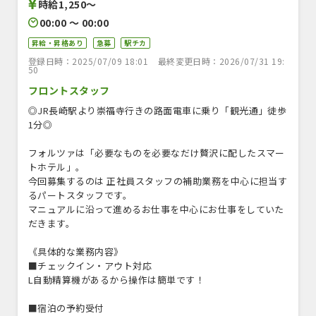
時給1,250〜
00:00 〜 00:00
昇給・昇格あり
急募
駅チカ
登録日時：2025/07/09 18:01
最終変更日時：2026/07/31 19:
50
フロントスタッフ
◎JR長崎駅より崇福寺行きの路面電車に乗り「観光通」徒歩
1分◎
フォルツァは「必要なものを必要なだけ贅沢に配したスマー
トホテル」。
今回募集するのは 正社員スタッフの補助業務を中心に担当す
るパートスタッフです。
マニュアルに沿って進めるお仕事を中心にお仕事をしていた
だきます。
《具体的な業務内容》
■チェックイン・アウト対応
L自動精算機があるから操作は簡単です！
■宿泊の予約受付