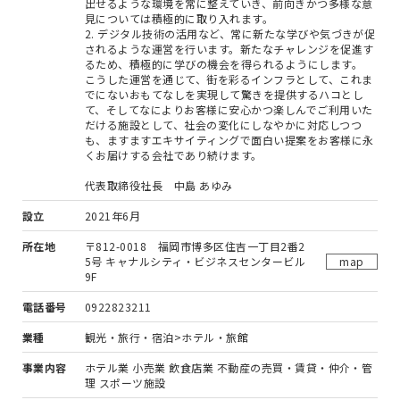
出せるような環境を常に整えていき、前向きかつ多様な意
見については積極的に取り入れます。
2. デジタル技術の活用など、常に新たな学びや気づきが促
されるような運営を行います。新たなチャレンジを促進す
るため、積極的に学びの機会を得られるようにします。
こうした運営を通じて、街を彩るインフラとして、これま
でにないおもてなしを実現して驚きを提供するハコとし
て、そしてなによりお客様に安心かつ楽しんでご利用いた
だける施設として、社会の変化にしなやかに対応しつつ
も、ますますエキサイティングで面白い提案をお客様に永
くお届けする会社であり続けます。
代表取締役社長 中島 あゆみ
設立
2021年6月
所在地
〒812-0018 福岡市博多区住吉一丁目2番2
5号 キャナルシティ・ビジネスセンタービル
map
9F
電話番号
0922823211
業種
観光・旅行・宿泊>ホテル・旅館
事業内容
ホテル業 小売業 飲食店業 不動産の売買・賃貸・仲介・管
理 スポーツ施設