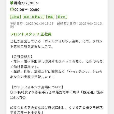
月給212,700〜
00:00 〜 00:00
正社員
昇給・昇格あり
急募
駅チカ
登録日時：2026/01/30 18:03
最終変更日時：2026/08/03 15:
54
フロントスタッフ 正社員
当社が運営している「ホテルフォルツァ長崎」にて、フロン
ト業務全般をお任せします。
【会社の魅力】
・産休・育休を取得し復帰するスタッフも多く、女性でも長
く働ける職場です。
・年齢、性別、実績などに関係なく「やってみたい」という
あなたの意欲を重視します！
【ホテルフォルツァ長崎について】
◎JR長崎駅より崇福寺行きの路面電車に乗り「観光通」徒歩
1分以内◎
必要なものを必要なだけ贅沢に配し、くつろぎと眠りを追求
するスマートホテル！