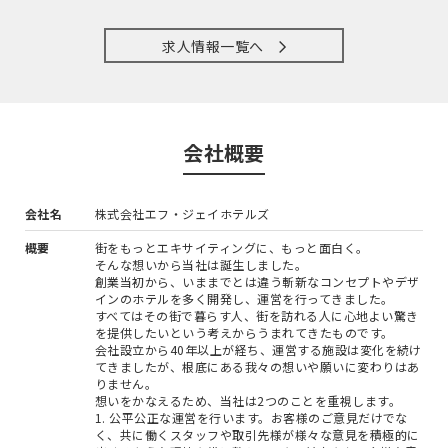
求人情報一覧へ
会社概要
会社名
株式会社エフ・ジェイホテルズ
概要
街をもっとエキサイティングに、もっと面白く。
そんな想いから当社は誕生しました。
創業当初から、いままでとは違う斬新なコンセプトやデザ
インのホテルを多く開発し、運営を行ってきました。
すべてはその街で暮らす人、街を訪れる人に心地よい驚き
を提供したいという考えからうまれてきたものです。
会社設立から40年以上が経ち、運営する施設は変化を続け
てきましたが、根底にある我々の想いや願いに変わりはあ
りません。
想いをかなえるため、当社は2つのことを重視します。
1. 公平公正な運営を行います。お客様のご意見だけでな
く、共に働くスタッフや取引先様が様々な意見を積極的に