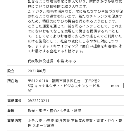
出せるような環境を常に整えていき、前向きかつ多様な意
見については積極的に取り入れます。
2. デジタル技術の活用など、常に新たな学びや気づきが促
されるような運営を行います。新たなチャレンジを促進す
るため、積極的に学びの機会を得られるようにします。
こうした運営を通じて、街を彩るインフラとして、これま
でにないおもてなしを実現して驚きを提供するハコとし
て、そしてなによりお客様に安心かつ楽しんでご利用いた
だける施設として、社会の変化にしなやかに対応しつつ
も、ますますエキサイティングで面白い提案をお客様に永
くお届けする会社であり続けます。
代表取締役社長 中島 あゆみ
設立
2021年6月
所在地
〒812-0018 福岡市博多区住吉一丁目2番2
5号 キャナルシティ・ビジネスセンタービル
map
9F
電話番号
0922823211
業種
観光・旅行・宿泊>ホテル・旅館
事業内容
ホテル業 小売業 飲食店業 不動産の売買・賃貸・仲介・管
理 スポーツ施設