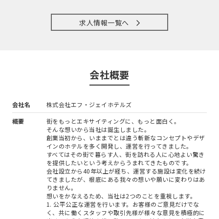
求人情報一覧へ
会社概要
会社名
株式会社エフ・ジェイホテルズ
概要
街をもっとエキサイティングに、もっと面白く。
そんな想いから当社は誕生しました。
創業当初から、いままでとは違う斬新なコンセプトやデザ
インのホテルを多く開発し、運営を行ってきました。
すべてはその街で暮らす人、街を訪れる人に心地よい驚き
を提供したいという考えからうまれてきたものです。
会社設立から40年以上が経ち、運営する施設は変化を続け
てきましたが、根底にある我々の想いや願いに変わりはあ
りません。
想いをかなえるため、当社は2つのことを重視します。
1. 公平公正な運営を行います。お客様のご意見だけでな
く、共に働くスタッフや取引先様が様々な意見を積極的に