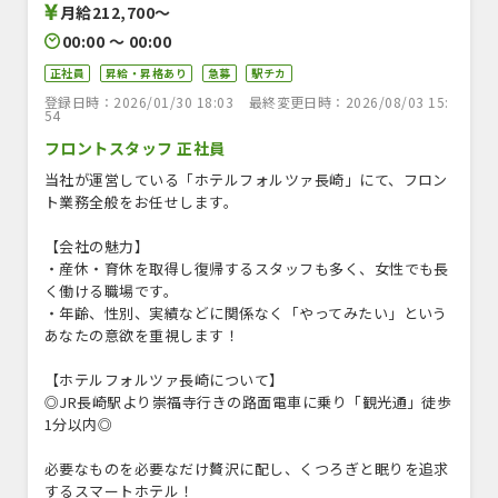
月給212,700〜
00:00 〜 00:00
正社員
昇給・昇格あり
急募
駅チカ
登録日時：2026/01/30 18:03
最終変更日時：2026/08/03 15:
54
フロントスタッフ 正社員
当社が運営している「ホテルフォルツァ長崎」にて、フロン
ト業務全般をお任せします。
【会社の魅力】
・産休・育休を取得し復帰するスタッフも多く、女性でも長
く働ける職場です。
・年齢、性別、実績などに関係なく「やってみたい」という
あなたの意欲を重視します！
【ホテルフォルツァ長崎について】
◎JR長崎駅より崇福寺行きの路面電車に乗り「観光通」徒歩
1分以内◎
必要なものを必要なだけ贅沢に配し、くつろぎと眠りを追求
するスマートホテル！