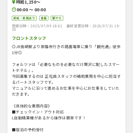
時給1,250〜
00:00 〜 00:00
昇給・昇格あり
急募
駅チカ
登録日時：2025/07/09 18:01
最終変更日時：2026/07/31 19:
50
フロントスタッフ
◎JR長崎駅より崇福寺行きの路面電車に乗り「観光通」徒歩
1分◎
フォルツァは「必要なものを必要なだけ贅沢に配したスマー
トホテル」。
今回募集するのは 正社員スタッフの補助業務を中心に担当す
るパートスタッフです。
マニュアルに沿って進めるお仕事を中心にお仕事をしていた
だきます。
《具体的な業務内容》
■チェックイン・アウト対応
L自動精算機があるから操作は簡単です！
■宿泊の予約受付