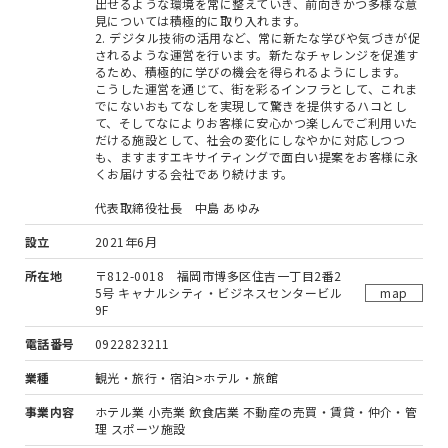
出せるような環境を常に整えていき、前向きかつ多様な意
見については積極的に取り入れます。
2. デジタル技術の活用など、常に新たな学びや気づきが促
されるような運営を行います。新たなチャレンジを促進す
るため、積極的に学びの機会を得られるようにします。
こうした運営を通じて、街を彩るインフラとして、これま
でにないおもてなしを実現して驚きを提供するハコとし
て、そしてなによりお客様に安心かつ楽しんでご利用いた
だける施設として、社会の変化にしなやかに対応しつつ
も、ますますエキサイティングで面白い提案をお客様に永
くお届けする会社であり続けます。
代表取締役社長 中島 あゆみ
設立
2021年6月
所在地
〒812-0018 福岡市博多区住吉一丁目2番2
5号 キャナルシティ・ビジネスセンタービル
map
9F
電話番号
0922823211
業種
観光・旅行・宿泊>ホテル・旅館
事業内容
ホテル業 小売業 飲食店業 不動産の売買・賃貸・仲介・管
理 スポーツ施設