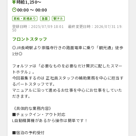
時給1,250〜
00:00 〜 00:00
昇給・昇格あり
急募
駅チカ
登録日時：2025/07/09 18:01
最終変更日時：2026/07/31 19:
50
フロントスタッフ
◎JR長崎駅より崇福寺行きの路面電車に乗り「観光通」徒歩
1分◎
フォルツァは「必要なものを必要なだけ贅沢に配したスマー
トホテル」。
今回募集するのは 正社員スタッフの補助業務を中心に担当す
るパートスタッフです。
マニュアルに沿って進めるお仕事を中心にお仕事をしていた
だきます。
《具体的な業務内容》
■チェックイン・アウト対応
L自動精算機があるから操作は簡単です！
■宿泊の予約受付