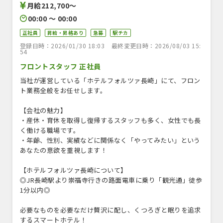
月給212,700〜
00:00 〜 00:00
正社員
昇給・昇格あり
急募
駅チカ
登録日時：2026/01/30 18:03
最終変更日時：2026/08/03 15:
54
フロントスタッフ 正社員
当社が運営している「ホテルフォルツァ長崎」にて、フロン
ト業務全般をお任せします。
【会社の魅力】
・産休・育休を取得し復帰するスタッフも多く、女性でも長
く働ける職場です。
・年齢、性別、実績などに関係なく「やってみたい」という
あなたの意欲を重視します！
【ホテルフォルツァ長崎について】
◎JR長崎駅より崇福寺行きの路面電車に乗り「観光通」徒歩
1分以内◎
必要なものを必要なだけ贅沢に配し、くつろぎと眠りを追求
するスマートホテル！