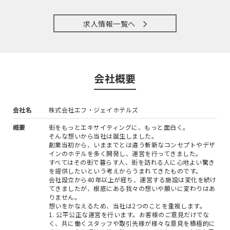
求人情報一覧へ
会社概要
会社名
株式会社エフ・ジェイホテルズ
概要
街をもっとエキサイティングに、もっと面白く。
そんな想いから当社は誕生しました。
創業当初から、いままでとは違う斬新なコンセプトやデザ
インのホテルを多く開発し、運営を行ってきました。
すべてはその街で暮らす人、街を訪れる人に心地よい驚き
を提供したいという考えからうまれてきたものです。
会社設立から40年以上が経ち、運営する施設は変化を続け
てきましたが、根底にある我々の想いや願いに変わりはあ
りません。
想いをかなえるため、当社は2つのことを重視します。
1. 公平公正な運営を行います。お客様のご意見だけでな
く、共に働くスタッフや取引先様が様々な意見を積極的に