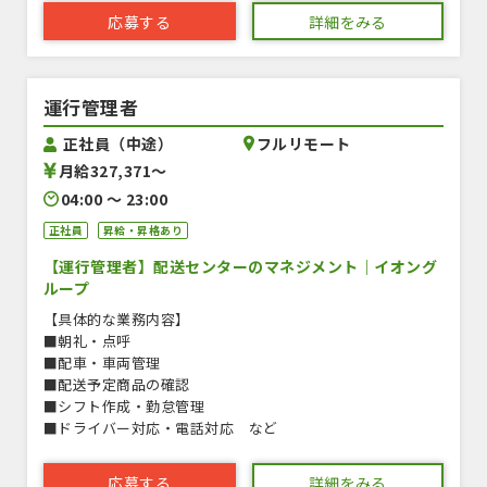
応募する
詳細をみる
運行管理者
正社員（中途）
フルリモート
月給327,371〜
04:00 〜 23:00
正社員
昇給・昇格あり
【運行管理者】配送センターのマネジメント｜イオング
ループ
【具体的な業務内容】
■朝礼・点呼
■配車・車両管理
■配送予定商品の確認
■シフト作成・勤怠管理
■ドライバー対応・電話対応 など
応募する
詳細をみる