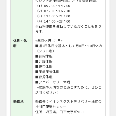
＜シフト制/時間帯固定＞（実働８時間）
（1）05：00～14：00
（2）07：30～16：30
（3）12：00～21：00
（4）14：00～23：00
※勤務時間を異動していただくこともあり
ます。
休日・休
<年間休日121日>
暇
■週2日休日を基本として月8日～10日休み
（シフト制）
■有給休暇
■介護休暇
■慶弔休暇
■産前産後休暇
■育児休暇
■アニバーサリー休暇
┗家族や大切な方と過ごすために、ぜひご
活用ください！
勤務地
勤務先：イオンネクストデリバリー株式会
社川口配送センター
住所：埼玉県川口市大字峯91-1