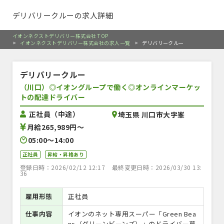
デリバリークルーの求人詳細
イオンネクストデリバリー株式会社 TOP
>
イオンネクストデリバリー株式会社の求人一覧
>
デリバリークルー
デリバリークルー
（川口）◎イオングループで働く◎オンラインマーケッ
トの配達ドライバー
正社員（中途）
埼玉県 川口市大字峯
月給265,989円〜
05:00〜14:00
正社員
昇給・昇格あり
登録日時：2026/02/12 12:17
最終変更日時：2026/03/30 13:
36
雇用形態
正社員
仕事内容
イオンのネット専用スーパー「Green Bea
ns（グリーンビーンズ）」のドライバー募