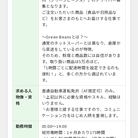
集となります。
ご注文いただいた商品（食品や日用品な
ど）をお客さまのもとへお届けする仕事で
す。
～Green Beansとは？～
通常のネットスーパーとは異なり、倉庫か
ら直送をしているのが特徴。
そのため、鮮度と商品数には自信がありま
す。取り扱い商品は5万点ほど。
「1時間ごとに配達時間を設定できるのも
便利！」と、多くの方から選ばれていま
す。
求める人
普通自動車運転免許（AT限定可）のみ。
物像・資
└上記以外に必要な資格やスキル、経験は
格
いりません。
└お客様と接する仕事ですので、コミュニ
ケーション力をはじめ人柄を重視します。
勤務時間
05:00〜14:00
総労働時間：1ヶ月あたり175時間