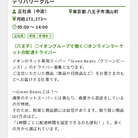
デリバリークルー
正社員（中途）
東京都 八王子市滝山町
月給271,373〜
05:00 〜 14:00
正社員
昇給・昇格あり
（八王子）◎イオングループで働く◎オンラインマーケ
ットの配達ドライバー
イオンのネット専用スーパー「Green Beans（グリーンビー
ンズ）」のドライバー募集となります。
ご注文いただいた商品（食品や日用品など）をお客さまのも
とへお届けする仕事です。
～Green Beansとは？～
通常のネットスーパーとは異なり、倉庫から直送をしている
のが特徴。
そのため、鮮度と商品数には自信があります。取り扱い商品
は5万点ほど。
「1時間ごとに配達時間を設定できるのも便利！」と、多く
の方から選ばれています。