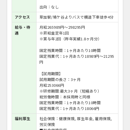
出向：なし
アクセス
草加駅/鳩ケ谷よりバスで横道下車徒歩4分
給与・待
月給265989円〜298295円
遇
※昇給査定年1回
※賞与年2回（昨年実績1.8ヶ月分）
固定残業時間：1ヶ月あたり10時間
固定残業代：1ヶ月あたり18989円〜21295
円
【試用期間】
試用期間の長さ：3ヶ月
月給253066円
※研修期間:最大3ヶ月（短縮あり）
総労働時間：本採用時と同様
固定残業時間：1ヶ月あたり10時間
固定残業代：1ヶ月あたり18066円
福利厚生
社会保険：健康保険, 厚生年金, 雇用保険,
労災保険