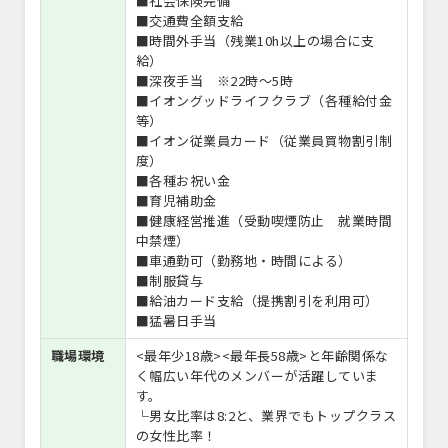
■社会保険完備
■交通費全額支給
■時間外手当（残業10h以上の場合に支
給）
■深夜手当 ※22時～5時
■イオングッドライフクラブ（各種給付金
等）
■イオン従業員カード（従業員買物割引制
度）
■各種お祝い金
■育児補助金
■健康経営推進（受動喫煙防止 就業時間
中禁煙）
■車通勤可（勤務地・時間による）
■制服貸与
■給油カード支給（提携割引を利用可）
■猛暑日手当
職場環境
<最年少18歳><最年長58歳>と年齢関係な
く幅広い年代のメンバーが活躍していま
す。
└男女比率は8:2と、業界でもトップクラス
の女性比率！