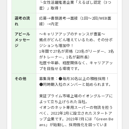
└女性活躍推進企業「えるぼし認定（3つ
星）」取得！
選考の流
応募→書類選考→面接（1回～2回/WEB面
れ
接）→内定
アピール
～キャリアアップのチャンスが豊富～
メッセー
拠点がどんどん増えているため、その分ポ
ジ
ジションも増加中！
1年間で27名が昇格（23名がリーダー、3名
がトレーナー、1名が副所長）
社歴や年齢、経歴関係なく、キャリアアッ
プを目指せる環境です。
その他
募集背景：●毎月30名以上の積極採用！
●同時期入社のメンバーと始められます。
東証プライム市場上場のイオングループに
よって立ち上げられた当社。
イオンのネット専用スーパーの物流を担う
べく、2022年2月に設立されたスタートア
ップ企業です。2023年7月には「Green Be
ans」が始動し、採用強化を図っていま