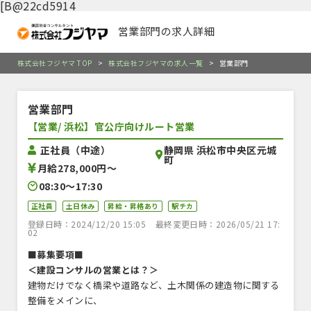
[B@22cd5914
営業部門の求人詳細
株式会社フジヤマ TOP
>
株式会社フジヤマの求人一覧
>
営業部門
営業部門
【営業/ 浜松】官公庁向けルート営業
静岡県 浜松市中央区元城
正社員（中途）
町
月給278,000円〜
08:30〜17:30
正社員
土日休み
昇給・昇格あり
駅チカ
登録日時：2024/12/20 15:05
最終変更日時：2026/05/21 17:
02
■募集要項■
＜建設コンサルの営業とは？＞
建物だけでなく橋梁や道路など、土木関係の建造物に関する
整備をメインに、