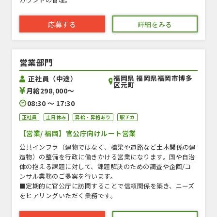
応募する
詳細をみる
営業部門
福岡県 福岡県福岡市博多
正社員（中途）
区元町
月給298,000〜
08:30 〜 17:30
正社員
土日休み
昇給・昇格あり
駅チカ
【営業/ 福岡】官公庁向けルート営業
公共インフラ（建物ではなく、橋梁や道路など土木関係の建
造物）の整備を行政に働きかける営業になります。国や自治
体の抱える課題に対して、課題解決のための調査や企画/コ
ンサル業務のご提案を行います。
■定期的に官公庁に訪問することで信頼関係を築き、ニーズ
をヒアリングいただく業務です。