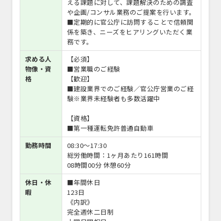
える課題に対して、課題解決のための調査
や企画/コンサル業務のご提案を行います。
■定期的に官公庁に訪問することで信頼関
係を築き、ニーズをヒアリングいただく業
務です。
求める人
【必須】
物像・資
■営業職のご経験
格
【歓迎】
■建設業界でのご経験／官公庁営業のご経
験※業界未経験者も多数活躍中
【資格】
■第一種運転免許普通自動車
勤務時間
08:30〜17:30
総労働時間：1ヶ月あたり161時間
08時間00分 休憩60分
休日・休
■年間休日
暇
123日
《内訳》
完全週休二日制