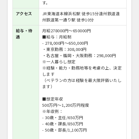
す。
アクセス
JR東海道本線浜松駅 徒歩15分遠州鉄道遠
州鉄道第一通り駅 徒歩10分
給与・待
月給278000円〜650000円
遇
■給与：月給制
- 278,000円～650,000円
・東京勤務：308,000円
・名古屋・福岡・大阪勤務：298,000円
※一人暮らし想定
※経験・能力・勤務地等を考慮の上、決定
します
（ベテランの方は経験を最大限評価いたし
ます）
■想定年収
500万円～1,200万円程度
※年収例：
- 30歳・主任/650万円
- 40歳・課長/850万円
- 50歳・部長/1,100万円