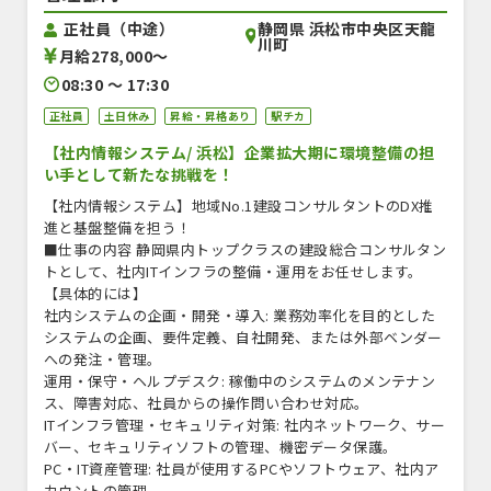
静岡県 浜松市中央区天龍
正社員（中途）
川町
月給278,000〜
08:30 〜 17:30
正社員
土日休み
昇給・昇格あり
駅チカ
【社内情報システム/ 浜松】企業拡大期に環境整備の担
い手として新たな挑戦を！
【社内情報システム】地域No.1建設コンサルタントのDX推
進と基盤整備を担う！
■仕事の内容 静岡県内トップクラスの建設総合コンサルタン
トとして、社内ITインフラの整備・運用をお任せします。
【具体的には】
社内システムの企画・開発・導入: 業務効率化を目的とした
システムの企画、要件定義、自社開発、または外部ベンダー
への発注・管理。
運用・保守・ヘルプデスク: 稼働中のシステムのメンテナン
ス、障害対応、社員からの操作問い合わせ対応。
ITインフラ管理・セキュリティ対策: 社内ネットワーク、サー
バー、セキュリティソフトの管理、機密データ保護。
PC・IT資産管理: 社員が使用するPCやソフトウェア、社内ア
カウントの管理。