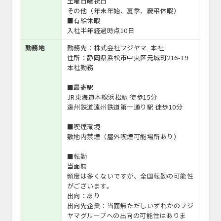
土曜日曜祝日
その他（年末年始、夏季、慶弔休暇）
■有給休暇
入社半年経過時点10日
勤務地
勤務先：株式会社フジヤマ_本社
住所：静岡県浜松市中央区元城町216-19
本社勤務
■最寄駅
JR東海道本線浜松駅 徒歩15分
遠州鉄道遠州鉄道第一通り駅 徒歩10分
■喫煙環境
敷地内禁煙（屋外喫煙可能場所あり）
■転勤
当面無
頻度は多くないですが、全国転勤の可能性
がございます。
出向：あり
出向先企業：当面無ただしいずれかのフジ
ヤマグループへの出向の可能性はありま