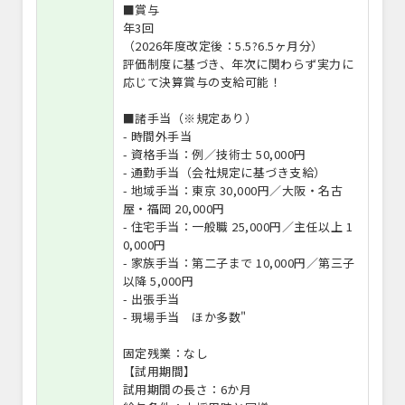
■賞与
年3回
（2026年度改定後：5.5?6.5ヶ月分）
評価制度に基づき、年次に関わらず実力に
応じて決算賞与の支給可能！
■諸手当（※規定あり）
- 時間外手当
- 資格手当：例／技術士 50,000円
- 通勤手当（会社規定に基づき支給）
- 地域手当：東京 30,000円／大阪・名古
屋・福岡 20,000円
- 住宅手当：一般職 25,000円／主任以上 1
0,000円
- 家族手当：第二子まで 10,000円／第三子
以降 5,000円
- 出張手当
- 現場手当 ほか多数"
固定残業：なし
【試用期間】
試用期間の長さ：6か月