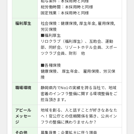
給与条件：本採用時と同様
総労働時間：本採用時と同様
固定残業：本採用時と同様
福利厚生
社会保険：健康保険, 厚生年金, 雇用保険,
労災保険
■福利厚生
リロクラブ（福利厚生）、互助会、運動
部、同好会、リゾートホテル会員、スポー
ツクラブ会員、財形 他
■各種保険
健康保険、 厚生年金、 雇用保険、労災保
険
職場環境
静岡県内でNo1の実績を誇る当社で、地域
密着のインフラ整備に関する環境整備をご
担当頂きます。
アピール
地域を創る、人と話すことが好きなあなた
メッセー
へ！官公庁との信頼関係を築き、公共イン
ジ
フラの整備に携わりませんか？
その他
募集背景：企業拡大に伴う増員